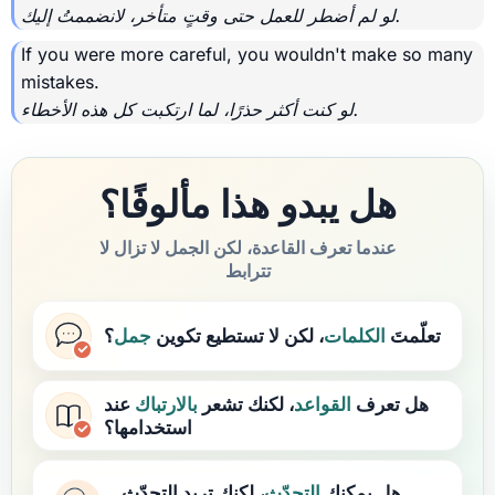
لو لم أضطر للعمل حتى وقتٍ متأخر، لانضممتُ إليك.
If you were more careful, you wouldn't make so many
mistakes.
لو كنت أكثر حذرًا، لما ارتكبت كل هذه الأخطاء.
هل يبدو هذا مألوفًا؟
عندما تعرف القاعدة، لكن الجمل لا تزال لا
تترابط
تعلّمتَ
الكلمات
، لكن لا تستطيع تكوين
جمل
؟
هل تعرف
القواعد
، لكنك تشعر
بالارتباك
عند
استخدامها؟
هل يمكنك
التحدّث
، لكنك تريد التحدّث