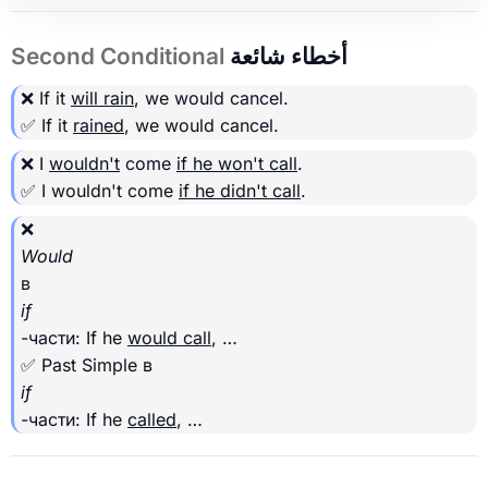
أخطاء شائعة
Second Conditional
❌ If it
will rain
, we would cancel.
✅ If it
rained
, we would cancel.
❌ I
wouldn't
come
if he won't call
.
✅ I wouldn't come
if he didn't call
.
❌
Would
в
if
-части: If he
would call
, …
✅ Past Simple в
if
-части: If he
called
, …