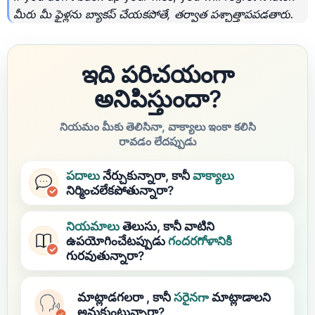
మీరు మీ ఫైళ్లను బ్యాకప్ చేయకపోతే, తర్వాత పశ్చాత్తాపపడతారు.
ఇది పరిచయంగా
అనిపిస్తుందా?
నియమం మీకు తెలిసినా, వాక్యాలు ఇంకా కలిసి
రావడం లేదప్పుడు
పదాలు
నేర్చుకున్నారా, కానీ
వాక్యాలు
నిర్మించలేకపోతున్నారా?
నియమాలు
తెలుసు, కానీ వాటిని
ఉపయోగించేటప్పుడు
గందరగోళానికి
గురవుతున్నారా?
మాట్లాడగలరా
, కానీ
సరైనగా
మాట్లాడాలని
అనుకుంటున్నారా?