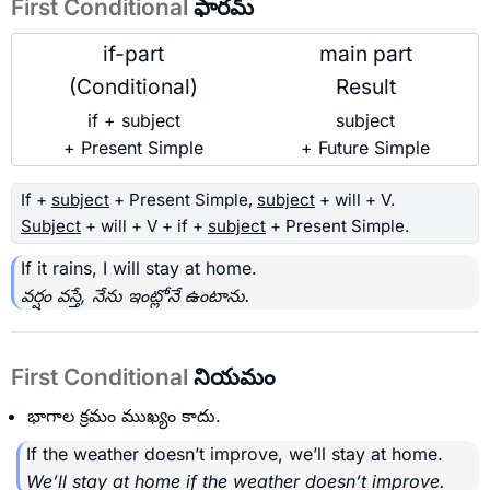
First Conditional
ఫారమ్
if-part
main part
(Conditional)
Result
if + subject
subject
+ Present Simple
+ Future Simple
If +
subject
+ Present Simple,
subject
+ will + V.
Subject
+ will + V + if +
subject
+ Present Simple.
If it rains, I will stay at home.
వర్షం వస్తే, నేను ఇంట్లోనే ఉంటాను.
First Conditional
నియమం
భాగాల క్రమం ముఖ్యం కాదు.
If the weather doesn’t improve, we’ll stay at home.
We’ll stay at home if the weather doesn’t improve.