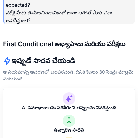
expected?
పరీక్ష మీరు ఊహించినదానికంటే బాగా జరిగితే మీకు ఎలా
అనిపిస్తుంది?
First Conditional అభ్యాసాలు మరియు పరీక్షలు
ఇప్పుడే సాధన చేయండి
ఆ నియమాన్ని ఆచరణలో బలపరచండి. దీనికి కేవలం 30 సెకన్లు మాత్రమే
పడుతుంది.
AI సమాధానాలను పరిశీలించి తప్పులను వివరిస్తుంది
ఉచ్చారణ సాధన