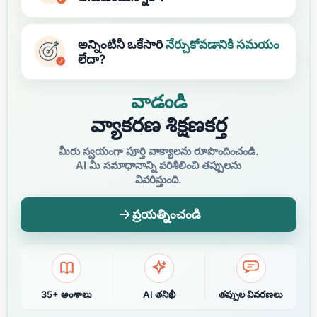
అన్నింటినీ ఒకేసారి
నేర్చుకోవడానికి
సమయం
లేదా?
వాడండి
వ్యాకరణ శిక్షణకర్త
మీరు స్వయంగా పూర్తి వాక్యాలను రూపొందించండి.
AI మీ సమాధానాన్ని పరిశీలించి తప్పులను
వివరిస్తుంది.
ప్రయత్నించండి
35+ అంశాలు
AI తనిఖీ
తప్పుల వివరణలు