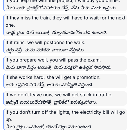
If you help me with the project, I will buy you dinner.
మీరు నాకు ప్రాజెక్ట్‌లో సహాయం చేస్తే, నేను మీకు విందు ఇస్తాను.
If they miss the train, they will have to wait for the next
one.
వాళ్లు రైలు మిస్ అయితే, తర్వాతదానికోసం వేచి ఉండాలి.
If it rains, we will postpone the walk.
వర్షం వస్తే, మనం నడకను వాయిదా వేస్తాము.
If you prepare well, you will pass the exam.
మీరు బాగా సిద్ధం అయితే, మీరు పరీక్షలో ఉత్తీర్ణత సాధిస్తారు.
If she works hard, she will get a promotion.
ఆమె కష్టపడి పని చేస్తే, ఆమెకు పదోన్నతి వస్తుంది.
If we don’t leave now, we will get stuck in traffic.
ఇప్పుడే బయలుదేరకపోతే, ట్రాఫిక్‌లో ఇరుక్కుపోతాం.
If you don’t turn off the lights, the electricity bill will go
up.
మీరు లైట్లు ఆపకుంటే, కరెంట్ బిల్లు పెరుగుతుంది.