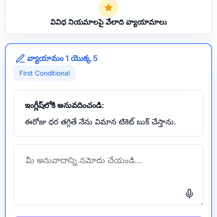
వివిధ నియమాలపై వేలాది వ్యాయామాలు
వ్యాయామం 1 యొక్క 5
First Conditional
ఇంగ్లీష్‌లోకి అనువదించండి:
ఈరోజు ధర తగ్గితే నేను విమాన టికెట్ బుక్ చేస్తాను.