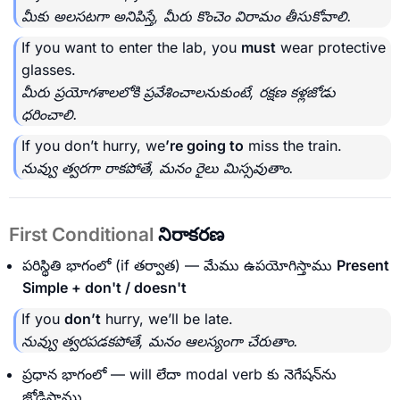
మీకు అలసటగా అనిపిస్తే, మీరు కొంచెం విరామం తీసుకోవాలి.
If you want to enter the lab, you
must
wear protective
glasses.
మీరు ప్రయోగశాలలోకి ప్రవేశించాలనుకుంటే, రక్షణ కళ్లజోడు
ధరించాలి.
If you don’t hurry, we
’re going to
miss the train.
నువ్వు త్వరగా రాకపోతే, మనం రైలు మిస్సవుతాం.
First Conditional
నిరాకరణ
పరిస్థితి భాగంలో (if తర్వాత) — మేము ఉపయోగిస్తాము
Present
Simple + don't / doesn't
If you
don’t
hurry, we’ll be late.
నువ్వు త్వరపడకపోతే, మనం ఆలస్యంగా చేరుతాం.
ప్రధాన భాగంలో — will లేదా modal verb కు నెగేషన్‌ను
జోడిస్తాము