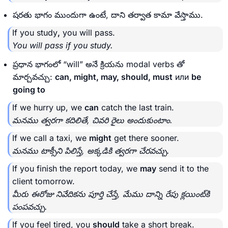
షరతు భాగం ముందుగా ఉంటే, దాని తర్వాత కామా వేస్తాము.
If you study
,
you will pass.
You will pass if you study.
ప్రధాన భాగంలో “will” అనే క్రియను modal verbs తో
మార్చవచ్చు:
can, might, may, should, must
или
be
going to
If we hurry up, we
can
catch the last train.
మనము త్వరగా కదిలితే, చివరి రైలు అందుకుంటాం.
If we call a taxi, we
might
get there sooner.
మనము టాక్సీని పిలిస్తే, అక్కడికి త్వరగా చేరవచ్చు.
If you finish the report today, we
may
send it to the
client tomorrow.
మీరు ఈరోజు నివేదికను పూర్తి చేస్తే, మేము దాన్ని రేపు క్లయింట్‌కి
పంపవచ్చు.
If you feel tired, you
should
take a short break.