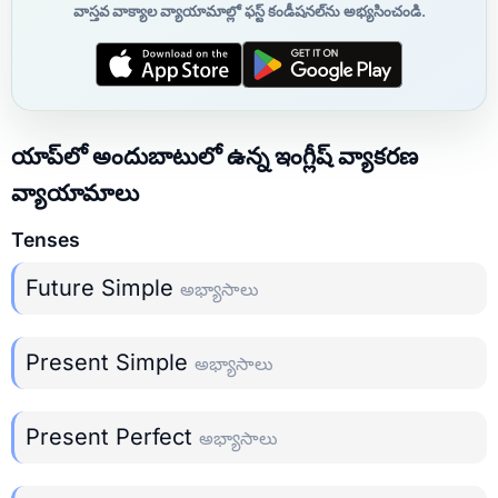
వాస్తవ వాక్యాల వ్యాయామాల్లో ఫస్ట్ కండీషనల్‌ను అభ్యసించండి.
యాప్‌లో అందుబాటులో ఉన్న ఇంగ్లీష్ వ్యాకరణ
వ్యాయామాలు
Tenses
Future Simple
అభ్యాసాలు
Present Simple
అభ్యాసాలు
Present Perfect
అభ్యాసాలు