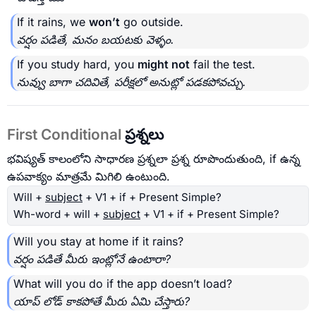
If it rains, we
won’t
go outside.
వర్షం పడితే, మనం బయటకు వెళ్ళం.
If you study hard, you
might not
fail the test.
నువ్వు బాగా చదివితే, పరీక్షలో అనుట్లో పడకపోవచ్చు.
First Conditional
ప్రశ్నలు
భవిష్యత్ కాలంలోని సాధారణ ప్రశ్నలా ప్రశ్న రూపొందుతుంది, if ఉన్న
ఉపవాక్యం మాత్రమే మిగిలి ఉంటుంది.
Will +
subject
+ V1 + if + Present Simple?
Wh-word + will +
subject
+ V1 + if + Present Simple?
Will you stay at home if it rains?
వర్షం పడితే మీరు ఇంట్లోనే ఉంటారా?
What will you do if the app doesn’t load?
యాప్ లోడ్ కాకపోతే మీరు ఏమి చేస్తారు?