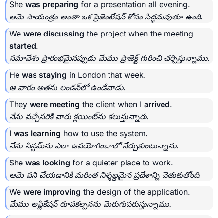
She
was preparing
for a presentation all evening.
ఆమె సాయంత్రం అంతా ఒక ప్రెజెంటేషన్ కోసం సిద్ధమవుతూ ఉంది.
We
were discussing
the project when the meeting
started
.
సమావేశం ప్రారంభమైనప్పుడు మేము ప్రాజెక్ట్ గురించి చర్చిస్తున్నాము.
He
was staying
in London that week.
ఆ వారం అతను లండన్‌లో ఉండేవాడు.
They
were meeting
the client when I
arrived
.
నేను వచ్చేసరికి వారు క్లయింట్‌ను కలుస్తున్నారు.
I
was learning
how to use the system.
నేను సిస్టమ్‌ను ఎలా ఉపయోగించాలో నేర్చుకుంటున్నాను.
She
was looking
for a quieter place to work.
ఆమె పని చేయడానికి మరింత నిశ్శబ్దమైన ప్రదేశాన్ని వెతుకుతోంది.
We
were improving
the design of the application.
మేము అప్లికేషన్ రూపకల్పనను మెరుగుపరుస్తున్నాము.