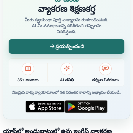
వ్యాకరణ శిక్షణకర్త
మీరు స్వయంగా పూర్తి వాక్యాలను రూపొందించండి.
AI మీ సమాధానాన్ని పరిశీలించి తప్పులను
వివరిస్తుంది.
ప్రయత్నించండి
35+ అంశాలు
AI తనిఖీ
తప్పుల వివరణలు
నిజమైన వాక్య వ్యాయామాలలో గత నిరంతర కాలాన్ని అభ్యాసం చేయండి.
యాప్‌లో అందుబాటులో ఉన్న ఇంగ్లీష్ వ్యాకరణ