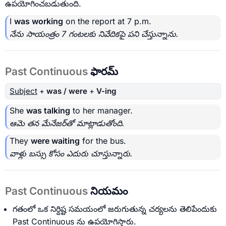
ఉపయోగించబడుతుంది.
I
was working
on the report at 7 p.m.
నేను సాయంత్రం 7 గంటలకు నివేదికపై పని చేస్తున్నాను.
Past Continuous
ఫారమ్
Subject
+
was / were
+
V-ing
She
was talking
to her manager.
ఆమె తన మేనేజర్‌తో మాట్లాడుతోంది.
They
were waiting
for the bus.
వాళ్లు బస్సు కోసం ఎదురు చూస్తున్నారు.
Past Continuous
నియమం
గతంలో ఒక నిర్దిష్ట సమయంలో జరుగుతున్న చర్యలను తెలిపేందుకు
Past Continuous ను ఉపయోగిస్తారు.