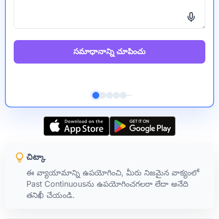
సమాధానాన్ని చూపించు
చిట్కా
ఈ వ్యాయామాన్ని ఉపయోగించి, మీరు నిజమైన వాక్యంలో
Past Continuous‌ను ఉపయోగించగలరా లేదా అనేది
తనిఖీ చేయండి.