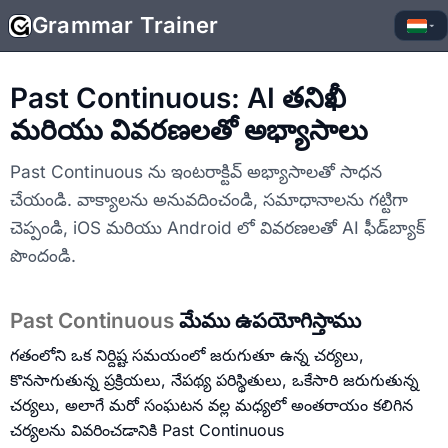
Grammar Trainer
▾
Past Continuous: AI తనిఖీ
మరియు వివరణలతో అభ్యాసాలు
Past Continuous ను ఇంటరాక్టివ్ అభ్యాసాలతో సాధన
చేయండి. వాక్యాలను అనువదించండి, సమాధానాలను గట్టిగా
చెప్పండి, iOS మరియు Android లో వివరణలతో AI ఫీడ్‌బ్యాక్
పొందండి.
Past Continuous
మేము ఉపయోగిస్తాము
గతంలోని ఒక నిర్దిష్ట సమయంలో జరుగుతూ ఉన్న చర్యలు,
కొనసాగుతున్న ప్రక్రియలు, నేపథ్య పరిస్థితులు, ఒకేసారి జరుగుతున్న
చర్యలు, అలాగే మరో సంఘటన వల్ల మధ్యలో అంతరాయం కలిగిన
చర్యలను వివరించడానికి Past Continuous