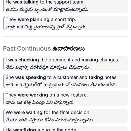
He
was talking
to the support team.
అతను మద్దతు బృందంతో మాట్లాడుతున్నాడు.
They
were planning
a short trip.
వాళ్లు ఒక చిన్న ప్రయాణాన్ని ప్లాన్ చేస్తున్నారు.
Past Continuous
ఉదాహరణలు
I
was checking
the document and
making
changes.
నేను పత్రాన్ని పరిశీలిస్తూ మార్పులు చేస్తున్నాను.
She
was speaking
to a customer and
taking
notes.
ఆమె ఒక కస్టమర్‌తో మాట్లాడుతూనే గమనికలు తీసుకుంటోంది.
They
were working
on a new feature.
వారు ఒక కొత్త ఫీచర్‌పై పని చేస్తున్నారు.
We
were waiting
for the final decision.
మేము తుది నిర్ణయం కోసం ఎదురుచూస్తున్నాము.
He
was fixing
a bug in the code.