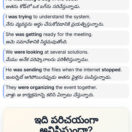
అతను కోడ్‌లో ఒక బగ్‌ను సరిచేస్తున్నాడు.
I
was trying
to understand the system.
నేను వ్యవస్థను అర్థం చేసుకోవడానికి ప్రయత్నిస్తున్నాను.
She
was getting
ready for the meeting.
ఆమె సమావేశానికి సిద్ధమవుతోంది.
We
were looking
at several solutions.
మేము అనేక పరిష్కారాలను పరిశీలిస్తున్నాము.
He
was sending
the files when the internet
stopped
.
ఇంటర్నెట్ ఆగిపోయినప్పుడు అతను ఫైళ్లను పంపిస్తున్నాడు.
They
were organizing
the event together.
వాళ్లు ఆ కార్యక్రమాన్ని కలిసి ఏర్పాటు చేస్తున్నారు.
ఇది పరిచయంగా
అనిపిస్తుందా?