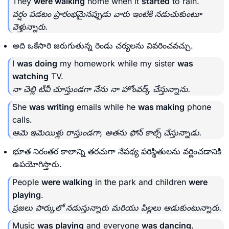
They
were walking
home when it
started
to rain.
వర్షం పడటం ప్రారంభమైనప్పుడు వారు ఇంటికి నడుచుకుంటూ
వెళ్తున్నారు.
అది ఒకేసారి జరుగుతున్న రెండు చర్యలను వివరించవచ్చు.
I
was doing
my homework while my sister
was
watching
TV.
నా చెల్లి టీవీ చూస్తుండగా నేను నా హోంవర్క్ చేస్తున్నాను.
She
was writing
emails while he
was making
phone
calls.
ఆమె ఇమెయిళ్లు రాస్తుండగా, అతను ఫోన్ కాల్స్ చేస్తున్నాడు.
భూత నిరంతర కాలాన్ని తరచుగా నేపథ్య పరిస్థితులను వర్ణించడానికి
ఉపయోగిస్తారు.
People
were walking
in the park and children
were
playing
.
ప్రజలు పార్కులో నడుస్తున్నారు మరియు పిల్లలు ఆడుకుంటున్నారు.
Music
was playing
and everyone
was dancing
.