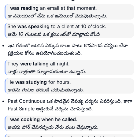
I
was reading
an email at that moment.
ఆ సమయంలో నేను ఒక ఇమెయిల్ చదువుతున్నాను.
She
was speaking
to a client at 10 o'clock.
ఆమె 10 గంటలకు ఒక క్లయింట్‌తో మాట్లాడుతోంది.
ఇది గతంలో జరిగిన ఎక్కువ కాలం పాటు కొనసాగిన చర్యలు లేదా
ప్రక్రియల కోసం ఉపయోగించబడుతుంది.
They
were talking
all night.
వాళ్లు రాత్రంతా మాట్లాడుకుంటూ ఉన్నారు.
He
was studying
for hours.
అతను గంటల తరబడి చదువుతున్నాడు.
Past Continuous ఒక పొడవైన నేపథ్య చర్యను వివరిస్తుంది, కాగా
Past Simple అడ్డుకునే చర్యను చూపిస్తుంది.
I
was cooking
when he
called
.
అతను ఫోన్ చేసినప్పుడు నేను వంట చేస్తున్నాను.