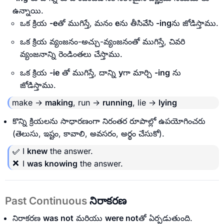
ఉన్నాయి.
ఒక క్రియ
-e
తో ముగిస్తే, మనం
e
ను తీసివేసి
-ing
ను జోడిస్తాము.
ఒక క్రియ వ్యంజనం-అచ్చు-వ్యంజనంతో ముగిస్తే, చివరి
వ్యంజనాన్ని రెండింతలు చేస్తాము.
ఒక క్రియ
-ie
తో ముగిస్తే, దాన్ని
y
గా మార్చి
-ing
ను
జోడిస్తాము.
make →
making
, run →
running
, lie →
lying
కొన్ని క్రియలను సాధారణంగా నిరంతర రూపాల్లో ఉపయోగించరు
(తెలుసు, ఇష్టం, కావాలి, అవసరం, అర్థం చేసుకో).
✅ I
knew
the answer.
❌ I
was knowing
the answer.
Past Continuous
నిరాకరణ
నిరాకరణ
was not
మరియు
were not
తో ఏర్పడుతుంది.