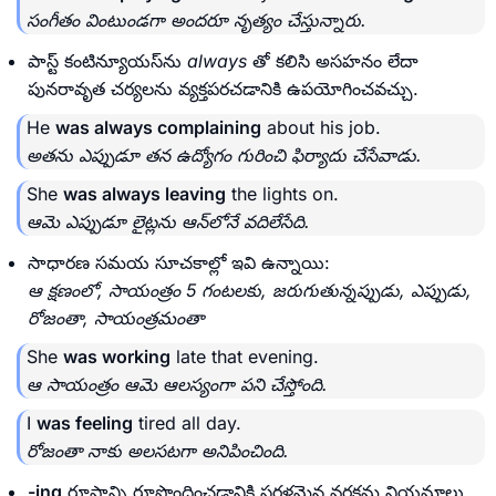
సంగీతం వింటుండగా అందరూ నృత్యం చేస్తున్నారు.
పాస్ట్ కంటిన్యూయస్‌ను
always
తో కలిసి అసహనం లేదా
పునరావృత చర్యలను వ్యక్తపరచడానికి ఉపయోగించవచ్చు.
He
was always complaining
about his job.
అతను ఎప్పుడూ తన ఉద్యోగం గురించి ఫిర్యాదు చేసేవాడు.
She
was always leaving
the lights on.
ఆమె ఎప్పుడూ లైట్లను ఆన్‌లోనే వదిలేసేది.
సాధారణ సమయ సూచకాల్లో ఇవి ఉన్నాయి:
ఆ క్షణంలో, సాయంత్రం 5 గంటలకు, జరుగుతున్నప్పుడు, ఎప్పుడు,
రోజంతా, సాయంత్రమంతా
She
was working
late that evening.
ఆ సాయంత్రం ఆమె ఆలస్యంగా పని చేస్తోంది.
I
was feeling
tired all day.
రోజంతా నాకు అలసటగా అనిపించింది.
-ing
రూపాన్ని రూపొందించడానికి సరళమైన వర్ణక్రమ నియమాలు