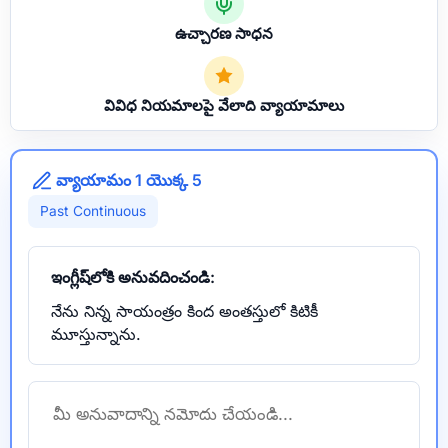
ఉచ్చారణ సాధన
వివిధ నియమాలపై వేలాది వ్యాయామాలు
వ్యాయామం 1 యొక్క 5
Past Continuous
ఇంగ్లీష్‌లోకి అనువదించండి:
నేను నిన్న సాయంత్రం కింద అంతస్తులో కిటికీ
మూస్తున్నాను.