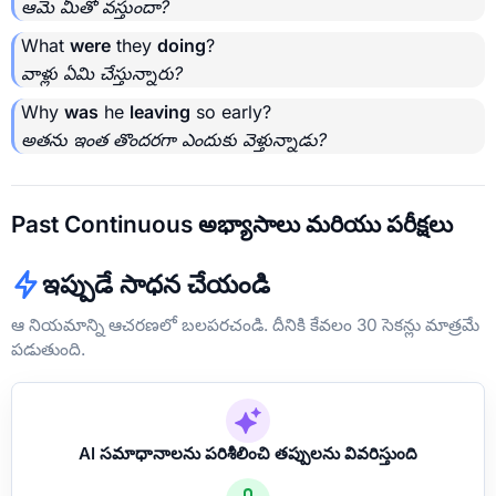
ఆమె మీతో వస్తుందా?
What
were
they
doing
?
వాళ్లు ఏమి చేస్తున్నారు?
Why
was
he
leaving
so early?
అతను ఇంత తొందరగా ఎందుకు వెళ్తున్నాడు?
Past Continuous అభ్యాసాలు మరియు పరీక్షలు
ఇప్పుడే సాధన చేయండి
ఆ నియమాన్ని ఆచరణలో బలపరచండి. దీనికి కేవలం 30 సెకన్లు మాత్రమే
పడుతుంది.
AI సమాధానాలను పరిశీలించి తప్పులను వివరిస్తుంది