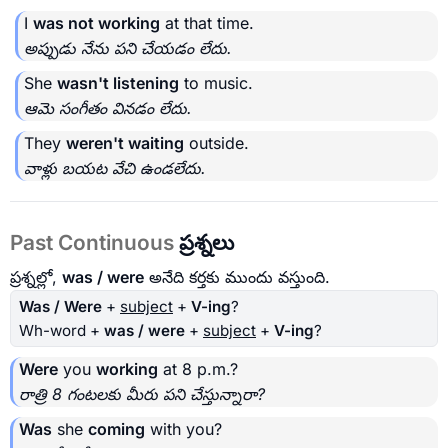
I
was not working
at that time.
అప్పుడు నేను పని చేయడం లేదు.
She
wasn't listening
to music.
ఆమె సంగీతం వినడం లేదు.
They
weren't waiting
outside.
వాళ్లు బయట వేచి ఉండలేదు.
Past Continuous
ప్రశ్నలు
ప్రశ్నల్లో,
was / were
అనేది కర్తకు ముందు వస్తుంది.
Was / Were
+
subject
+
V-ing
?
Wh-word +
was / were
+
subject
+
V-ing
?
Were
you
working
at 8 p.m.?
రాత్రి 8 గంటలకు మీరు పని చేస్తున్నారా?
Was
she
coming
with you?