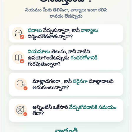
నియమం మీకు తెలిసినా, వాక్యాలు ఇంకా కలిసి
రావడం లేదప్పుడు
పదాలు
నేర్చుకున్నారా, కానీ
వాక్యాలు
నిర్మించలేకపోతున్నారా?
నియమాలు
తెలుసు, కానీ వాటిని
ఉపయోగించేటప్పుడు
గందరగోళానికి
గురవుతున్నారా?
మాట్లాడగలరా
, కానీ
సరైనగా
మాట్లాడాలని
అనుకుంటున్నారా?
అన్నింటినీ ఒకేసారి
నేర్చుకోవడానికి
సమయం
లేదా?
వాడండి