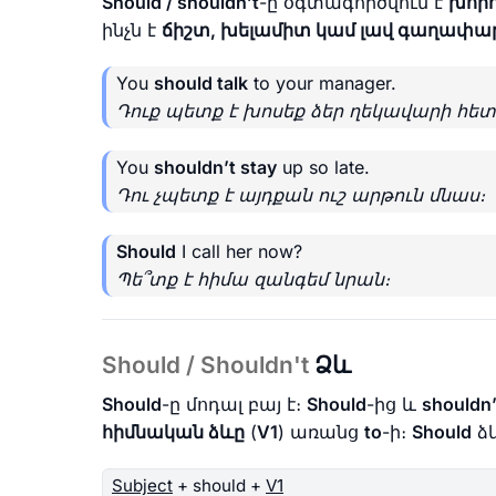
Should / shouldn’t
-ը օգտագործվում է
խորհ
ինչն է
ճիշտ, խելամիտ կամ լավ գաղափա
You
should talk
to your manager.
Դուք պետք է խոսեք ձեր ղեկավարի հետ
You
shouldn’t stay
up so late.
Դու չպետք է այդքան ուշ արթուն մնաս։
Should
I call her now?
Պե՞տք է հիմա զանգեմ նրան։
Should / Shouldn't
Ձև
Should
-ը մոդալ բայ է։
Should
-ից և
shouldn’
հիմնական ձևը
(
V1
) առանց
to
-ի։
Should
ձև
Subject
+ should +
V1