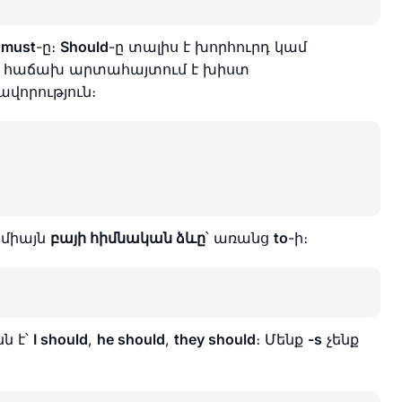
ն
must
-ը։
Should
-ը տալիս է խորհուրդ կամ
լի հաճախ արտահայտում է խիստ
վորություն։
 միայն
բայի հիմնական ձևը
՝ առանց
to
-ի։
ն է՝
I should
,
he should
,
they should
։ Մենք
-s
չենք