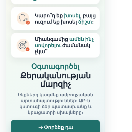
Կարո՞ղ եք
խոսել
, բայց
ուզում եք խոսել
ճիշտ
։
Միանգամից
ամեն ինչ
սովորելու
ժամանակ
չկա՞
Օգտագործել
Քերականության
մարզիչ
Ինքներդ կազմեք ամբողջական
արտահայտություններ։ ԱԲ-ն
կստուգի ձեր պատասխանը և
կբացատրի սխալները։
Փորձեք դա