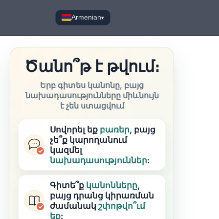
Armenian
▾
Ծանո՞թ է թվում։
Երբ գիտես կանոնը, բայց
նախադասությունները միևնույն
է չեն ստացվում
Սովորել եք
բառեր
, բայց
չե՞ք կարողանում
կազմել
նախադասություններ
:
Գիտե՞ք
կանոնները
,
բայց դրանց կիրառման
ժամանակ
շփոթվո՞ւմ
եք
: