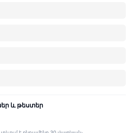
ններ և թեստեր
ևում է ընդամենը 30 վայրկյան։