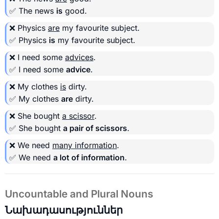
✅ The news
is
good.
❌ Physics
are
my favourite subject.
✅ Physics
is
my favourite subject.
❌ I need some
advices
.
✅ I need some
advice
.
❌ My clothes
is
dirty.
✅ My clothes
are
dirty.
❌ She bought
a scissor
.
✅ She bought
a pair of scissors
.
❌ We need
many information
.
✅ We need
a lot of information
.
Uncountable and Plural Nouns
Նախադասություններ