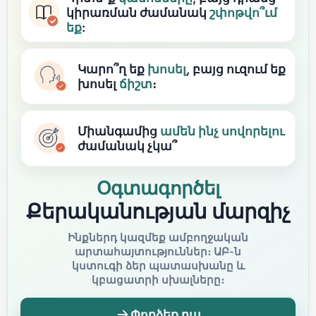
կիրառման ժամանակ
շփոթվո՞ւմ
եք
:
Կարո՞ղ եք
խոսել
, բայց ուզում եք
խոսել
ճիշտ
։
Միանգամից
ամեն ինչ
սովորելու
ժամանակ չկա՞
Օգտագործել
Քերականության մարզիչ
Ինքներդ կազմեք ամբողջական
արտահայտություններ։ ԱԲ-ն
կստուգի ձեր պատասխանը և
կբացատրի սխալները։
Փորձեք դա