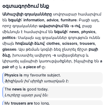
օգտագործում ենք
Անհաշվելի գոյականները
սովորաբար համարվում
են
եզակի
՝
information
,
advice
,
furniture
։ Բացի այդ,
որոշ գոյականներ
ավարտվում են -s-ով
, բայց
միևնույն է համարվում են
եզակի
՝
news
,
physics
,
politics
։ Սակայն այլ գոյականներ գոյություն ունեն
միայն
հոգնակի ձևով
՝
clothes
,
scissors
,
trousers
,
glasses
։ Այս թեման կօգնի ձեզ ընտրել ճիշտ
բայի
ձևը
, խուսափել ավելորդ
-s
ավելացնելուց և
կիրառել այնպիսի կառուցվածքներ, ինչպիսիք են
a
pair of
-ը և
a piece of
-ը։
Physics is
my favourite subject.
Ֆիզիկան իմ սիրելի առարկան է։
The
news is
good today.
Լուրերը այսօր լավ են։
My
trousers are
too long.