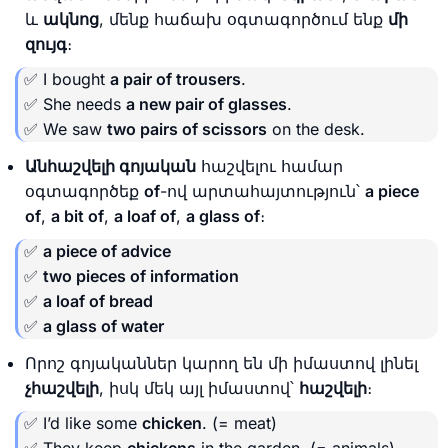
և
ակնոց
, մենք հաճախ օգտագործում ենք
մի
զույգ
։
✅ I bought
a pair of trousers
.
✅ She needs
a new pair of glasses
.
✅ We saw
two pairs of scissors
on the desk.
Անհաշվելի գոյական
հաշվելու համար
օգտագործեք
of
-ով արտահայտություն՝
a piece
of
,
a bit of
,
a loaf of
,
a glass of
։
✅
a piece of advice
✅
two pieces of information
✅
a loaf of bread
✅
a glass of water
Որոշ գոյականներ կարող են մի իմաստով լինել
չհաշվելի
, իսկ մեկ այլ իմաստով՝
հաշվելի
։
✅ I’d like some
chicken
. (= meat)
✅ They keep
chickens
in the garden. (= animals)