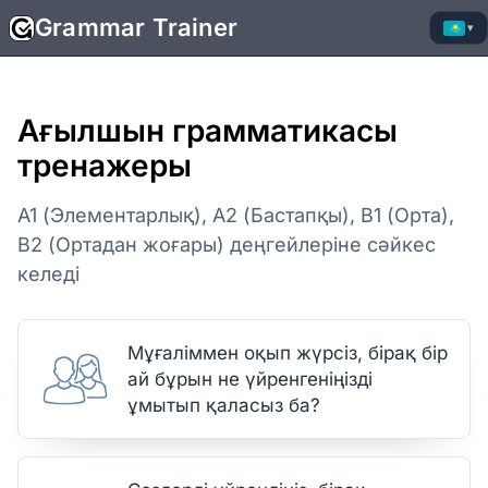
Grammar Trainer
▾
Ағылшын грамматикасы
тренажеры
A1 (Элементарлық), A2 (Бастапқы), B1 (Орта),
B2 (Ортадан жоғары) деңгейлеріне сәйкес
келеді
Мұғаліммен оқып жүрсіз, бірақ бір
ай бұрын не үйренгеніңізді
ұмытып қаласыз ба?