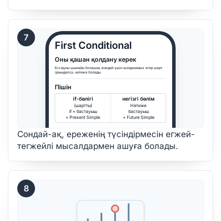
7
First Conditional
Оны қашан қолдану керек
Біз мұны шынайы болашақ жағдай үшін қолданамыз: егер шарт
орындалса, нәтиже болады.
Пішін
if-бөлігі
негізгі бөлім
(шартты)
Нәтиже
if + бастауыш
бастауыш
+ Present Simple
+ Future Simple
Сондай-ақ, ереженің түсіндірмесін егжей-
тегжейлі мысалдармен ашуға болады.
8