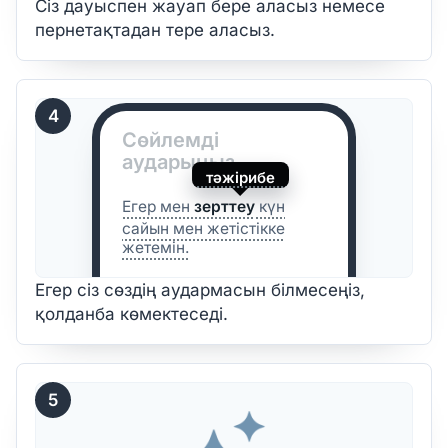
Сіз дауыспен жауап бере аласыз немесе
пернетақтадан тере аласыз.
4
Сөйлемді
аударыңыз
тәжірибе
Егер мен
зерттеу
күн
сайын мен жетістікке
жетемін.
Егер сіз сөздің аудармасын білмесеңіз,
қолданба көмектеседі.
5