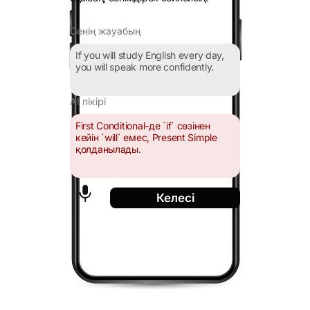
Сенің жауабың
If you will study English every day,
you will speak more confidently.
AI пікірі
First Conditional-де `if` сөзінен
кейін `will` емес, Present Simple
қолданылады.
Келесі