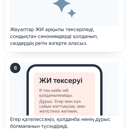
Жауаптар ЖИ арқылы тексеріледі,
сондықтан синонимдерді қолданып,
сөздердің ретін өзгерте аласыз.
6
ЖИ тексеруі
If-тен кейін will
қолданылмайды.
Дұрыс: Егер мен күн
сайын жаттықсам, мен
жетістікке жетемін.
Егер қателессеңіз, қолданба ненің дұрыс
болмағанын түсіндіреді.