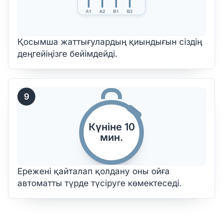
Қосымша жаттығулардың қиындығын сіздің
деңгейіңізге бейімдейді.
9
Күніне 10
мин.
Ережені қайталап қолдану оны ойға
автоматты түрде түсіруге көмектеседі.