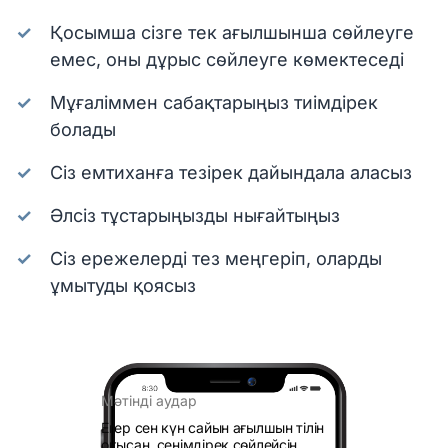
Қосымша сізге тек ағылшынша сөйлеуге
емес, оны дұрыс сөйлеуге көмектеседі
Мұғаліммен сабақтарыңыз тиімдірек
болады
Сіз емтиханға тезірек дайындала аласыз
Әлсіз тұстарыңызды нығайтыңыз
Сіз ережелерді тез меңгеріп, оларды
ұмытуды қоясыз
Мәтінді аудар
Егер сен күн сайын ағылшын тілін
оқысаң, сенімдірек сөйлейсің.