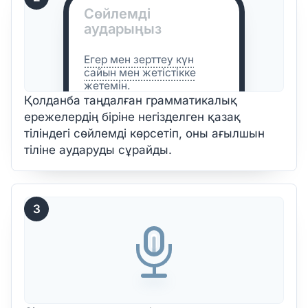
Сөйлемді
аударыңыз
Егер мен
зерттеу
күн
сайын мен жетістікке
жетемін.
Қолданба таңдалған грамматикалық
ережелердің біріне негізделген қазақ
тіліндегі сөйлемді көрсетіп, оны ағылшын
тіліне аударуды сұрайды.
3