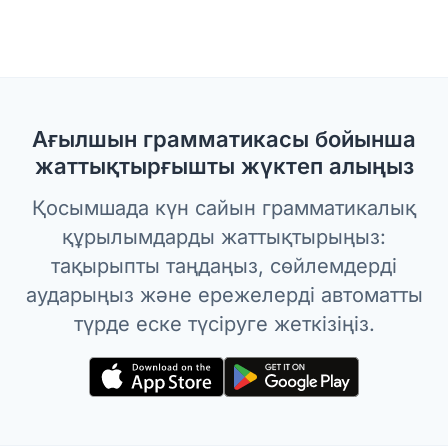
Ағылшын грамматикасы бойынша
жаттықтырғышты жүктеп алыңыз
Қосымшада күн сайын грамматикалық
құрылымдарды жаттықтырыңыз:
тақырыпты таңдаңыз, сөйлемдерді
аударыңыз және ережелерді автоматты
түрде еске түсіруге жеткізіңіз.