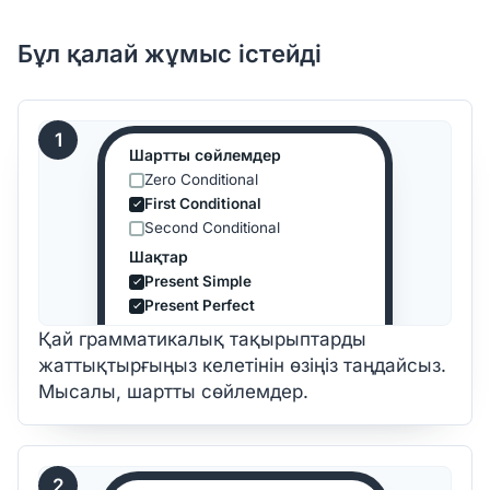
Бұл қалай жұмыс істейді
1
Шартты сөйлемдер
Zero Conditional
First Conditional
Second Conditional
Шақтар
Present Simple
Present Perfect
Қай грамматикалық тақырыптарды
жаттықтырғыңыз келетінін өзіңіз таңдайсыз.
Мысалы, шартты сөйлемдер.
2