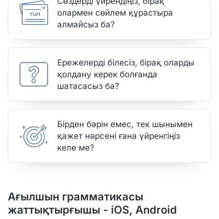
Сөздерді үйрендіңіз, бірақ
олармен сөйлем құрастыра
алмайсыз ба?
Ережелерді білесіз, бірақ оларды
қолдану керек болғанда
шатасасыз ба?
Бірден бәрін емес, тек шынымен
қажет нәрсені ғана үйренгіңіз
келе ме?
Ағылшын грамматикасы
жаттықтырғышы - iOS, Android