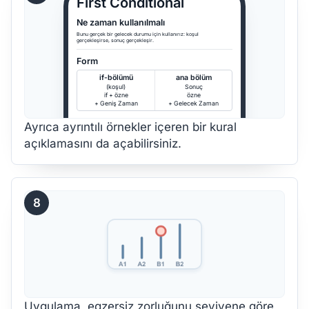
First Conditional
Ne zaman kullanılmalı
Bunu gerçek bir gelecek durumu için kullanırız: koşul
gerçekleşirse, sonuç gerçekleşir.
Form
if-bölümü
ana bölüm
(koşul)
Sonuç
if + özne
özne
+ Geniş Zaman
+ Gelecek Zaman
Ayrıca ayrıntılı örnekler içeren bir kural
açıklamasını da açabilirsiniz.
8
Uygulama, egzersiz zorluğunu seviyene göre