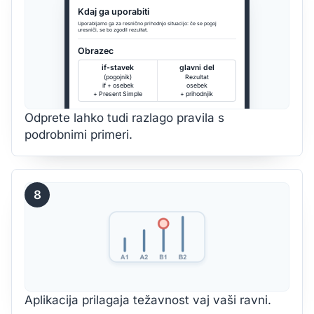
Kdaj ga uporabiti
Uporabljamo ga za resnično prihodnjo situacijo: če se pogoj
uresniči, se bo zgodil rezultat.
Obrazec
if-stavek
glavni del
(pogojnik)
Rezultat
if + osebek
osebek
+ Present Simple
+ prihodnjik
Odprete lahko tudi razlago pravila s
podrobnimi primeri.
8
Aplikacija prilagaja težavnost vaj vaši ravni.