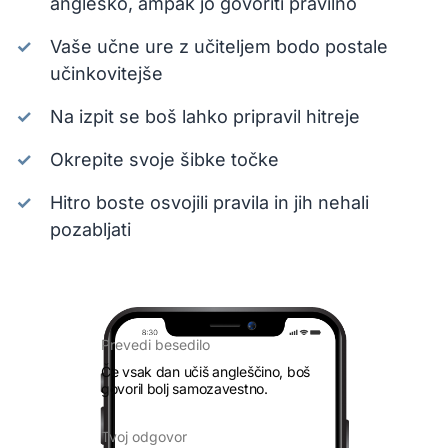
angleško, ampak jo govoriti pravilno
Vaše učne ure z učiteljem bodo postale
učinkovitejše
Na izpit se boš lahko pripravil hitreje
Okrepite svoje šibke točke
Hitro boste osvojili pravila in jih nehali
pozabljati
Prevedi besedilo
Če vsak dan učiš angleščino, boš
govoril bolj samozavestno.
Tvoj odgovor