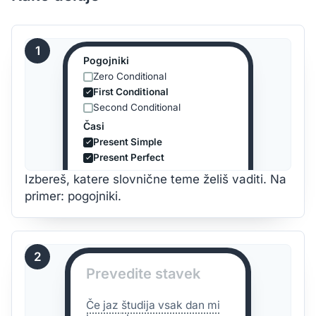
1
Pogojniki
Zero Conditional
First Conditional
Second Conditional
Časi
Present Simple
Present Perfect
Izbereš, katere slovnične teme želiš vaditi. Na
primer: pogojniki.
2
Prevedite stavek
Če jaz
študija
vsak dan mi