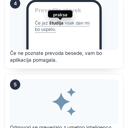
4
Prevedite stavek
praksa
Če jaz
študija
vsak dan mi
bo uspelo.
Če ne poznate prevoda besede, vam bo
aplikacija pomagala.
5
Odgovori se preverjajo z umetno inteligenco,