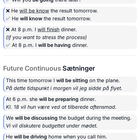
❌ He
will be know
the result tomorrow.
✅ He
will know
the result tomorrow.
❌ At 8 p.m. I
will finish
dinner.
(if you want to stress the process)
✅ At 8 p.m. I
will be having
dinner.
Future Continuous
Sætninger
This time tomorrow I
will be sitting
on the plane.
På dette tidspunkt i morgen vil jeg sidde på flyet.
At 6 p.m. she
will be preparing
dinner.
Kl. 18 vil hun være ved at tilberede aftensmad.
We
will be discussing
the budget during the meeting.
Vi vil diskutere budgettet under mødet.
He
will be driving
home when you call him.