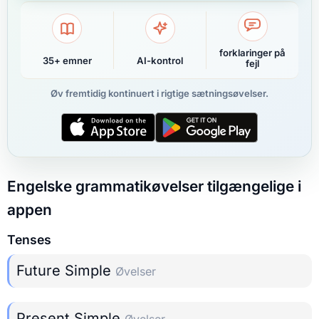
forklaringer på
35+ emner
AI-kontrol
fejl
Øv fremtidig kontinuert i rigtige sætningsøvelser.
Engelske grammatikøvelser tilgængelige i
appen
Tenses
Future Simple
Øvelser
Present Simple
Øvelser