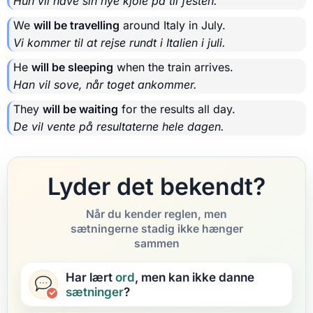
Hun vil have sin nye kjole på til festen.
We
will be travelling
around Italy in July.
Vi kommer til at rejse rundt i Italien i juli.
He
will be sleeping
when the train arrives.
Han vil sove, når toget ankommer.
They
will be waiting
for the results all day.
De vil vente på resultaterne hele dagen.
Lyder det bekendt?
Når du kender reglen, men
sætningerne stadig ikke hænger
sammen
Har lært
ord
, men kan ikke danne
sætninger
?