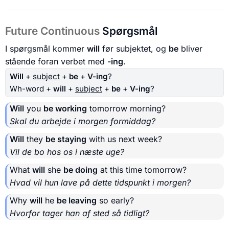
Future Continuous
Spørgsmål
I spørgsmål kommer
will
før subjektet, og
be
bliver
stående foran verbet med
-ing
.
Will
+
subject
+
be
+
V-ing
?
Wh-word +
will
+
subject
+
be
+
V-ing
?
Will
you
be working
tomorrow morning?
Skal du arbejde i morgen formiddag?
Will
they
be staying
with us next week?
Vil de bo hos os i næste uge?
What
will
she
be doing
at this time tomorrow?
Hvad vil hun lave på dette tidspunkt i morgen?
Why
will
he
be leaving
so early?
Hvorfor tager han af sted så tidligt?