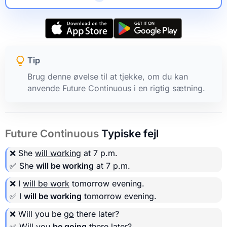
Tip
Brug denne øvelse til at tjekke, om du kan
anvende Future Continuous i en rigtig sætning.
Future Continuous
Typiske fejl
❌ She
will working
at 7 p.m.
✅ She
will be working
at 7 p.m.
❌ I
will be work
tomorrow evening.
✅ I
will be working
tomorrow evening.
❌ Will you be
go
there later?
✅ Will you
be going
there later?