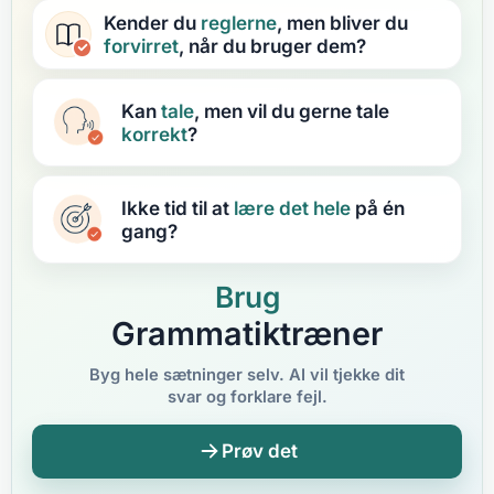
Kender du
reglerne
, men bliver du
forvirret
, når du bruger dem?
Kan
tale
, men vil du gerne tale
korrekt
?
Ikke tid til at
lære
det hele
på én
gang?
Brug
Grammatiktræner
Byg hele sætninger selv. AI vil tjekke dit
svar og forklare fejl.
Prøv det