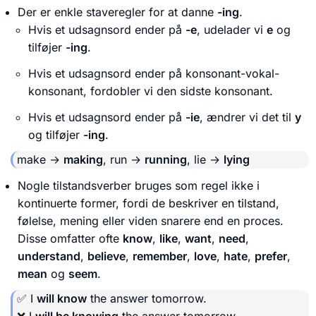
Der er enkle staveregler for at danne
-ing
.
Hvis et udsagnsord ender på
-e
, udelader vi
e
og
tilføjer
-ing
.
Hvis et udsagnsord ender på konsonant-vokal-
konsonant, fordobler vi den sidste konsonant.
Hvis et udsagnsord ender på
-ie
, ændrer vi det til
y
og tilføjer
-ing
.
make →
making
, run →
running
, lie →
lying
Nogle tilstandsverber bruges som regel ikke i
kontinuerte former, fordi de beskriver en tilstand,
følelse, mening eller viden snarere end en proces.
Disse omfatter ofte
know
,
like
,
want
,
need
,
understand
,
believe
,
remember
,
love
,
hate
,
prefer
,
mean
og
seem
.
✅ I
will know
the answer tomorrow.
❌ I
will be knowing
the answer tomorrow.