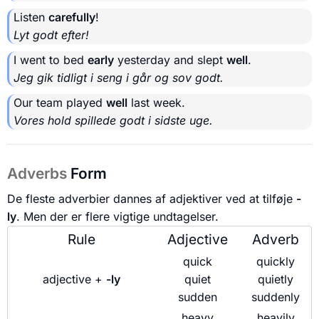
Listen
carefully
!
Lyt godt efter!
I went to bed
early
yesterday and slept
well
.
Jeg gik tidligt i seng i går og sov godt.
Our team played
well
last week.
Vores hold spillede godt i sidste uge.
Adverbs
Form
De fleste adverbier dannes af adjektiver ved at tilføje
-
ly
. Men der er flere vigtige undtagelser.
Rule
Adjective
Adverb
quick
quickly
adjective +
-ly
quiet
quietly
sudden
suddenly
heavy
heavily