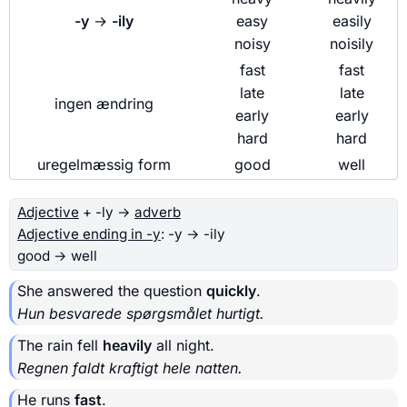
-y
→
-ily
easy
easily
noisy
noisily
fast
fast
late
late
ingen ændring
early
early
hard
hard
uregelmæssig form
good
well
Adjective
+ -ly →
adverb
Adjective ending in -y
: -y → -ily
good → well
She answered the question
quickly
.
Hun besvarede spørgsmålet hurtigt.
The rain fell
heavily
all night.
Regnen faldt kraftigt hele natten.
He runs
fast
.