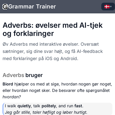
Grammar Trainer
▾
Adverbs: øvelser med AI-tjek
og forklaringer
Øv Adverbs med interaktive øvelser. Oversæt
sætninger, sig dine svar højt, og få AI-feedback
med forklaringer på iOS og Android.
Adverbs
bruger
Biord
hjælper os med at sige, hvordan nogen gør noget,
eller hvordan noget sker. De besvarer ofte spørgsmålet
hvordan?
I walk
quietly
, talk
politely
, and run
fast
.
Jeg går stille, taler høfligt og løber hurtigt.