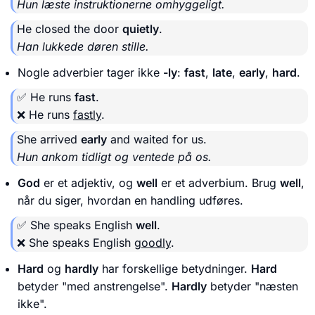
Hun læste instruktionerne omhyggeligt.
He closed the door
quietly
.
Han lukkede døren stille.
Nogle adverbier tager ikke
-ly
:
fast
,
late
,
early
,
hard
.
✅ He runs
fast
.
❌ He runs
fastly
.
She arrived
early
and waited for us.
Hun ankom tidligt og ventede på os.
God
er et adjektiv, og
well
er et adverbium. Brug
well
,
når du siger, hvordan en handling udføres.
✅ She speaks English
well
.
❌ She speaks English
goodly
.
Hard
og
hardly
har forskellige betydninger.
Hard
betyder "med anstrengelse".
Hardly
betyder "næsten
ikke".