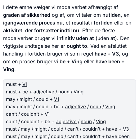
I dette emne vælger vi modalverbet afhængigt af
graden af sikkerhed
og af, om vi taler om
nutiden
, en
igangværende proces nu
, et
resultat i fortiden
eller en
aktivitet, der fortsætter indtil nu
. Efter de fleste
modalverber bruger vi
infinitiv uden at
(uden
at
). Den
vigtigste undtagelse her er
ought to
. Ved en afsluttet
handling i fortiden bruger vi som regel
have + V3
, og
om en proces bruger vi
be + Ving
eller
have been +
Ving
.
must +
V1
must + be +
adjective
/
noun
/
Ving
may / might / could +
V1
may / might / could + be +
adjective
/
noun
/
Ving
can’t / couldn’t +
V1
can’t / couldn’t + be +
adjective
/
noun
/
Ving
must / may / might / could / can’t / couldn’t + have +
V3
must / may / might / could / can’t / couldn’t + have been