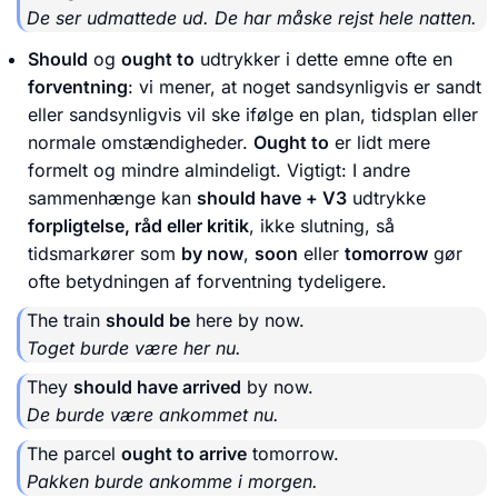
De ser udmattede ud. De har måske rejst hele natten.
Should
og
ought to
udtrykker i dette emne ofte en
forventning
: vi mener, at noget sandsynligvis er sandt
eller sandsynligvis vil ske ifølge en plan, tidsplan eller
normale omstændigheder.
Ought to
er lidt mere
formelt og mindre almindeligt. Vigtigt: I andre
sammenhænge kan
should have + V3
udtrykke
forpligtelse, råd eller kritik
, ikke slutning, så
tidsmarkører som
by now
,
soon
eller
tomorrow
gør
ofte betydningen af forventning tydeligere.
The train
should be
here by now.
Toget burde være her nu.
They
should have arrived
by now.
De burde være ankommet nu.
The parcel
ought to arrive
tomorrow.
Pakken burde ankomme i morgen.