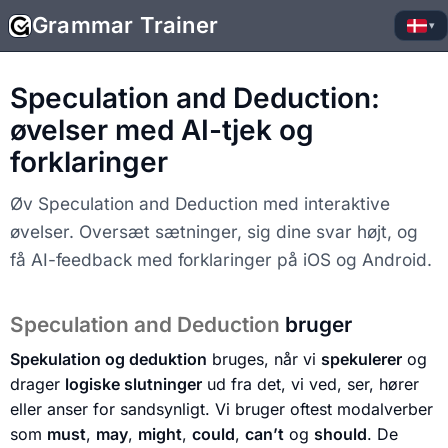
Grammar Trainer
▾
Speculation and Deduction:
øvelser med AI-tjek og
forklaringer
Øv Speculation and Deduction med interaktive
øvelser. Oversæt sætninger, sig dine svar højt, og
få AI-feedback med forklaringer på iOS og Android.
Speculation and Deduction
bruger
Spekulation og deduktion
bruges, når vi
spekulerer
og
drager
logiske slutninger
ud fra det, vi ved, ser, hører
eller anser for sandsynligt. Vi bruger oftest modalverber
som
must
,
may
,
might
,
could
,
can’t
og
should
. De