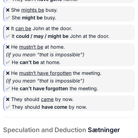
❌ She
mights be
busy.
✅ She
might be
busy.
❌ It
can be
John at the door.
✅ It
could / may / might be
John at the door.
❌ He
mustn’t be
at home.
(if you mean “that is impossible”)
✅ He
can’t be
at home.
❌ He
mustn’t have forgotten
the meeting.
(if you mean “that is impossible”)
✅ He
can’t have forgotten
the meeting.
❌ They should
came
by now.
✅ They should
have come
by now.
Speculation and Deduction
Sætninger