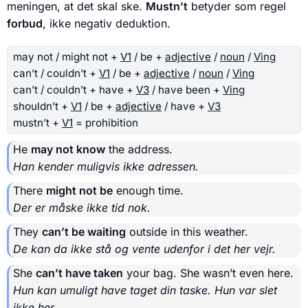
meningen, at det skal ske.
Mustn’t
betyder som regel
forbud
, ikke negativ deduktion.
may not / might not +
V1
/ be +
adjective
/
noun
/
Ving
can’t / couldn’t +
V1
/ be +
adjective
/
noun
/
Ving
can’t / couldn’t + have +
V3
/ have been +
Ving
shouldn’t +
V1
/ be +
adjective
/ have +
V3
mustn’t +
V1
= prohibition
He
may not know
the address.
Han kender muligvis ikke adressen.
There
might not be
enough time.
Der er måske ikke tid nok.
They
can’t be waiting
outside in this weather.
De kan da ikke stå og vente udenfor i det her vejr.
She
can’t have taken
your bag. She wasn’t even here.
Hun kan umuligt have taget din taske. Hun var slet
ikke her.