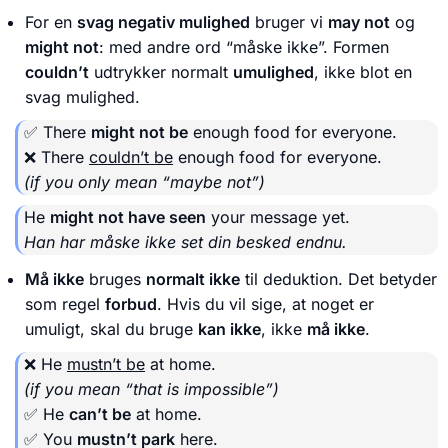
For en
svag negativ mulighed
bruger vi
may not
og
might not
: med andre ord “måske ikke”. Formen
couldn’t
udtrykker normalt
umulighed
, ikke blot en
svag mulighed.
✅ There
might not be
enough food for everyone.
❌ There
couldn’t be
enough food for everyone.
(if you only mean “maybe not”)
He
might not have seen
your message yet.
Han har måske ikke set din besked endnu.
Må ikke
bruges
normalt ikke
til deduktion. Det betyder
som regel
forbud
. Hvis du vil sige, at noget er
umuligt, skal du bruge
kan ikke
, ikke
må ikke
.
❌ He
mustn’t be
at home.
(if you mean “that is impossible”)
✅ He
can’t be
at home.
✅ You
mustn’t park
here.