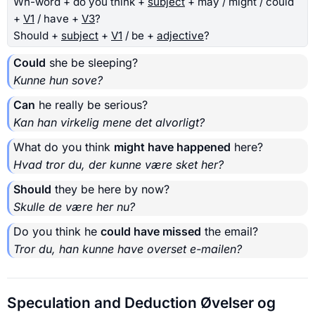
Wh-word + do you think +
subject
+ may / might / could
+
V1
/ have +
V3
?
Should +
subject
+
V1
/ be +
adjective
?
Could
she be sleeping?
Kunne hun sove?
Can
he really be serious?
Kan han virkelig mene det alvorligt?
What do you think
might have happened
here?
Hvad tror du, der kunne være sket her?
Should
they be here by now?
Skulle de være her nu?
Do you think he
could have missed
the email?
Tror du, han kunne have overset e-mailen?
Speculation and Deduction Øvelser og