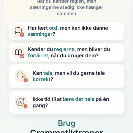
Når du kender reglen, men
sætningerne stadig ikke hænger
sammen
Har lært
ord
, men kan ikke danne
sætninger
?
Kender du
reglerne
, men bliver du
forvirret
, når du bruger dem?
Kan
tale
, men vil du gerne tale
korrekt
?
Ikke tid til at
lære
det hele
på én
gang?
Brug
Grammatiktræner