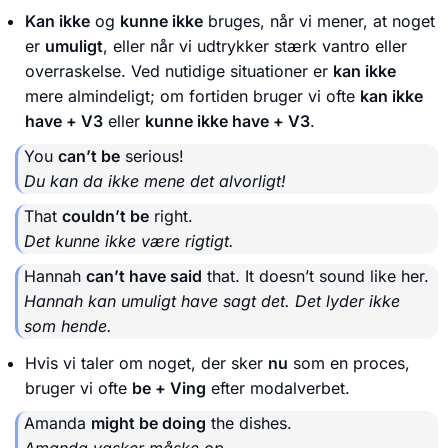
Kan ikke
og
kunne ikke
bruges, når vi mener, at noget
er
umuligt
, eller når vi udtrykker stærk vantro eller
overraskelse. Ved nutidige situationer er
kan ikke
mere almindeligt; om fortiden bruger vi ofte
kan ikke
have + V3
eller
kunne ikke have + V3
.
You
can’t be
serious!
Du kan da ikke mene det alvorligt!
That
couldn’t be
right.
Det kunne ikke være rigtigt.
Hannah
can’t have said
that. It doesn’t sound like her.
Hannah kan umuligt have sagt det. Det lyder ikke
som hende.
Hvis vi taler om noget, der sker
nu
som en proces,
bruger vi ofte
be + Ving
efter modalverbet.
Amanda
might be doing
the dishes.
Amanda vasker måske op.