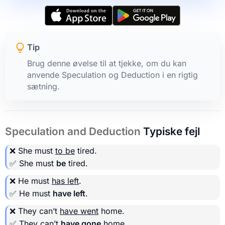
Tip
Brug denne øvelse til at tjekke, om du kan
anvende Speculation og Deduction i en rigtig
sætning.
Speculation and Deduction
Typiske fejl
❌ She must
to be
tired.
✅ She must
be
tired.
❌ He must
has left
.
✅ He must
have left
.
❌ They can’t
have went
home.
✅ They can’t
have gone
home.