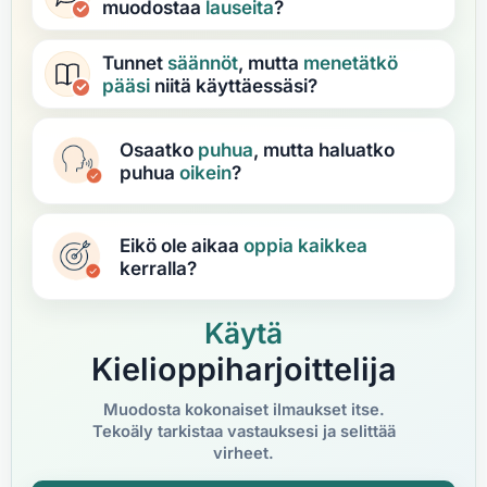
muodostaa
lauseita
?
Tunnet
säännöt
, mutta
menetätkö
pääsi
niitä käyttäessäsi?
Osaatko
puhua
, mutta haluatko
puhua
oikein
?
Eikö ole aikaa
oppia
kaikkea
kerralla?
Käytä
Kielioppiharjoittelija
Muodosta kokonaiset ilmaukset itse.
Tekoäly tarkistaa vastauksesi ja selittää
virheet.