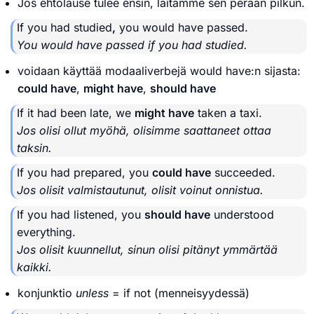
Jos ehtolause tulee ensin, laitamme sen perään pilkun.
If you had studied
,
you would have passed.
You would have passed if you had studied.
voidaan käyttää modaaliverbejä would have:n sijasta:
could have
,
might have
,
should have
If it had been late, we
might have
taken a taxi.
Jos olisi ollut myöhä, olisimme saattaneet ottaa
taksin.
If you had prepared, you
could have
succeeded.
Jos olisit valmistautunut, olisit voinut onnistua.
If you had listened, you
should have
understood
everything.
Jos olisit kuunnellut, sinun olisi pitänyt ymmärtää
kaikki.
konjunktio
unless
= if not (menneisyydessä)