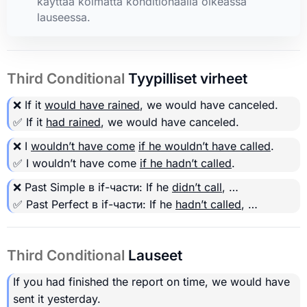
käyttää kolmatta konditionaalia oikeassa
lauseessa.
Third Conditional
Tyypilliset virheet
❌ If it
would have rained
, we would have canceled.
✅ If it
had rained
, we would have canceled.
❌ I
wouldn’t have come
if he wouldn’t have called
.
✅ I wouldn’t have come
if he hadn’t called
.
❌ Past Simple в if-части: If he
didn’t call
, …
✅ Past Perfect в if-части: If he
hadn’t called
, …
Third Conditional
Lauseet
If you had finished the report on time, we would have
sent it yesterday.