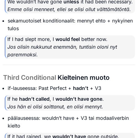
We wouldn’t have gone
unless
it had been necessary.
Emme olisi menneet, ellei se olisi ollut välttämätöntä.
sekamuotoiset konditionaalit: mennyt ehto + nykyinen
tulos
If I had slept more, I
would feel
better now.
Jos olisin nukkunut enemmän, tuntisin oloni nyt
paremmaksi.
Third Conditional
Kielteinen muoto
if-lauseessa: Past Perfect +
hadn’t
+ V3
If he
hadn’t called
, I
wouldn’t have gone
.
Jos hän ei olisi soittanut, en olisi mennyt.
päälauseessa: wouldn’t have + V3 tai modaaliverbin
kielto
If it had rained, we
wouldn’t have
gone outside.