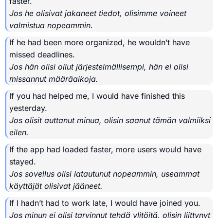
faster.
Jos he olisivat jakaneet tiedot, olisimme voineet
valmistua nopeammin.
If he had been more organized, he wouldn’t have
missed deadlines.
Jos hän olisi ollut järjestelmällisempi, hän ei olisi
missannut määräaikoja.
If you had helped me, I would have finished this
yesterday.
Jos olisit auttanut minua, olisin saanut tämän valmiiksi
eilen.
If the app had loaded faster, more users would have
stayed.
Jos sovellus olisi latautunut nopeammin, useammat
käyttäjät olisivat jääneet.
If I hadn’t had to work late, I would have joined you.
Jos minun ei olisi tarvinnut tehdä ylitöitä, olisin liittynyt