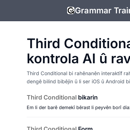
Grammar Trai
Third Conditiona
kontrola AI û ra
Third Conditional bi rahênanên interaktîf r
dengê bilind bibêjin û li ser iOS û Android b
Third Conditional
bikarin
Em li der barê demekî bêrast li peyvên borî dia
Third Conditional
Form