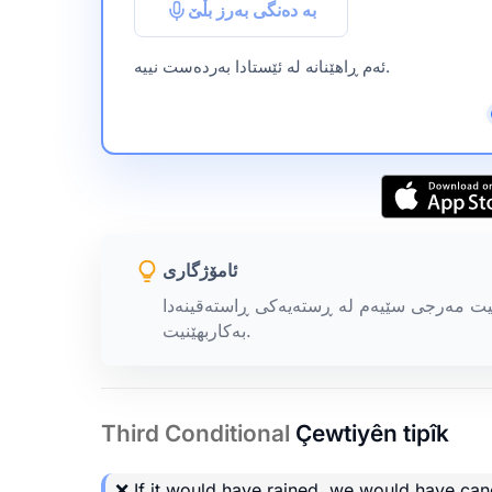
بە دەنگی بەرز بڵێ
ئەم ڕاهێنانە لە ئێستادا بەردەست نییە.
ئامۆژگاری
توانیت مەرجی سێیەم لە ڕستەیەکی ڕاستەقینەدا
بەکاربهێنیت.
Third Conditional
Çewtiyên tipîk
❌ If it
would have rained
, we would have can