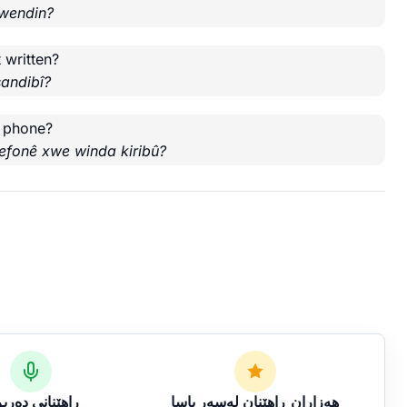
xwendin?
 written?
sandibî?
r phone?
efonê xwe winda kiribû?
هەزاران ڕاهێنان لەسەر یاسا
ڕاهێنانی دەرب