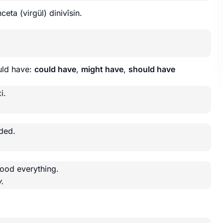
eta (virgül) dinivîsin.
ould have:
could have
,
might have
,
should have
i.
ded.
ood everything.
y.