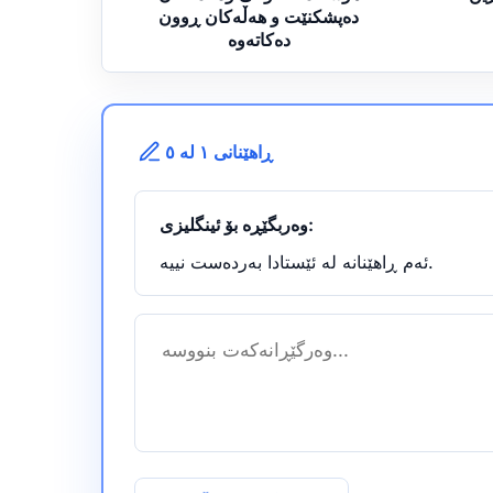
دەپشکنێت و هەڵەکان ڕوون
دەکاتەوە
ڕاهێنانی ١ لە ٥
وەربگێڕە بۆ ئینگلیزی:
ئەم ڕاهێنانە لە ئێستادا بەردەست نییە.