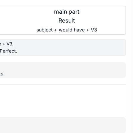
main part
Result
subject + would have + V3
 + V3.
Perfect.
ma.