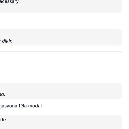
ecessary.
dikir.
ma.
egasyona fêla modal
ide.