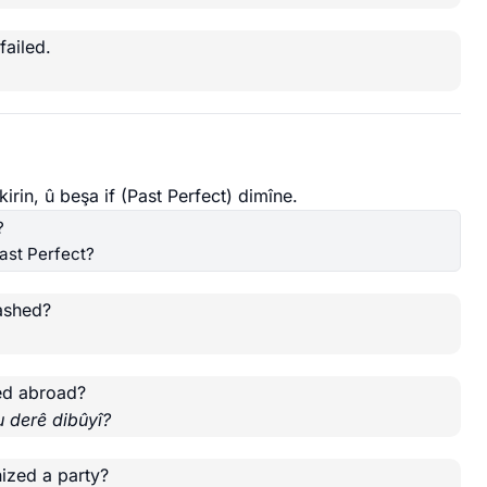
failed.
rin, û beşa if (Past Perfect) dimîne.
?
ast Perfect?
ashed?
ed abroad?
u derê dibûyî?
ized a party?