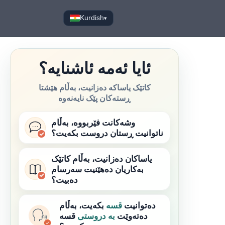
Kurdish
▾
ئایا ئەمە ئاشنایە؟
کاتێک یاساکە دەزانیت، بەڵام هێشتا
ڕستەکان پێک نایەنەوە
وشەکانت فێربووە، بەڵام
ناتوانیت ڕستان دروست بکەیت؟
یاساکان دەزانیت، بەڵام کاتێک
بەکاریان دەهێنیت سەرسام
دەبیت؟
دەتوانیت
قسە
بکەیت، بەڵام
دەتەوێت
بە دروستی
قسە