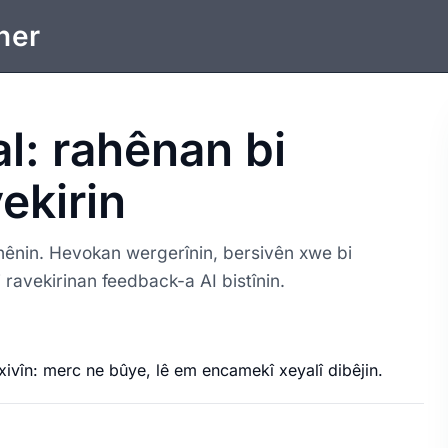
ner
l: rahênan bi
vekirin
ahênin. Hevokan wergerînin, bersivên xwe bi
i ravekirinan feedback-a AI bistînin.
xivîn: merc ne bûye, lê em encamekî xeyalî dibêjin.