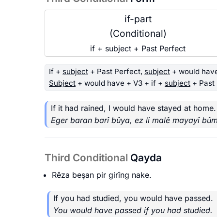
if-part
(Conditional)
if + subject + Past Perfect
If +
subject
+ Past Perfect,
subject
+ would have
Subject
+ would have + V3 + if +
subject
+ Past 
If it had rained, I would have stayed at home.
Eger baran barî bûya, ez li malê mayayî bû
Third Conditional
Qayda
Rêza beşan pir girîng nake.
If you had studied, you would have passed.
You would have passed if you had studied.