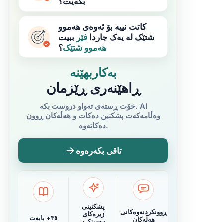
بکەیت؟
کاتت نییە بۆ ئەوەی هەموو
شتێک لە یەک جاردا
فێر
ببیت
هەموو شتێک
؟
بەکاربهێنە
ڕاهێنەری ڕێزمان
خۆت ڕستەی تەواو دروست بکە. AI
وەڵامەکەت پشکنین دەکات و هەڵەکان ڕوون
دەکاتەوە.
تاقی بکەرەوە
پشکنینی
ڕوونکردنەوەکانی
زیرەکای
٣٥+ بابەت
هەڵەکان
دەستکرد