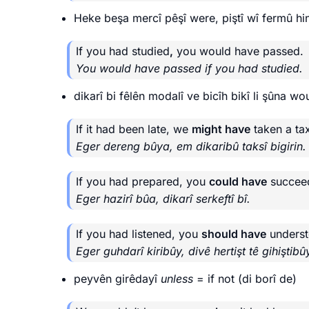
Heke beşa mercî pêşî were, piştî wî fermû hinc
If you had studied
,
you would have passed.
You would have passed if you had studied.
dikarî bi fêlên modalî ve bicîh bikî li şûna w
If it had been late, we
might have
taken a tax
Eger dereng bûya, em dikaribû taksî bigirin.
If you had prepared, you
could have
succee
Eger hazirî bûa, dikarî serkeftî bî.
If you had listened, you
should have
underst
Eger guhdarî kiribûy, divê hertişt tê gihiştibû
peyvên girêdayî
unless
= if not (di borî de)