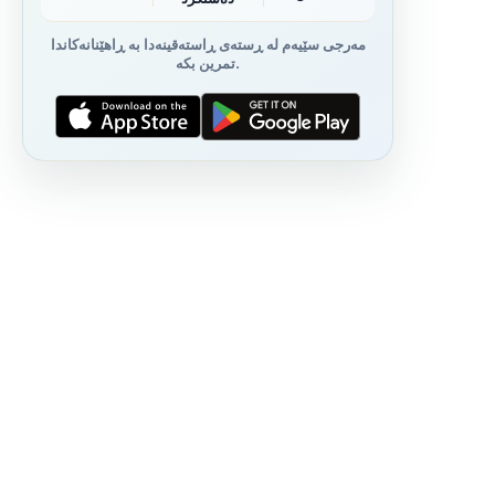
مەرجی سێیەم لە ڕستەی ڕاستەقینەدا بە ڕاهێنانەکاندا
تمرین بکە.