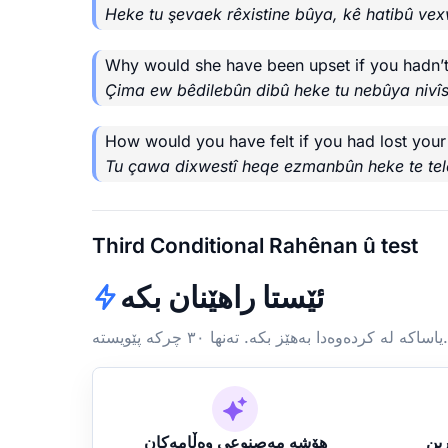
Heke tu şevaek rêxistine bûya, kê hatibû ve
Why would she have been upset if you hadn’t
Çima ew bêdilebûn dibû heke tu nebûya nivî
How would you have felt if you had lost you
Tu çawa dixwestî heqe ezmanbûn heke te tel
Third Conditional Rahênan û test
ئێستا راهێنان بکە
یاساکە لە کردەوەدا بەهێز بکە. تەنها ٣٠ چرکە پێویستە.
ڕین
هۆشە مەصنوعی وەڵامەکان