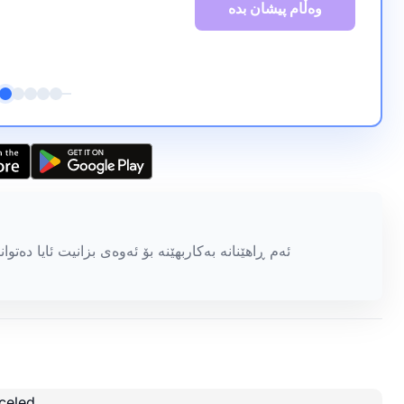
وەڵام پیشان بدە
ئەم ڕاهێنانە بەکاربهێنە بۆ ئەوەی بزانیت ئایا دە
celed.