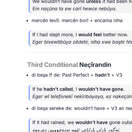
We wouldn’t have gone
unless
it had been n
Em naçûna ta ew carî hewce nebûya.
mercên tevlî: mercên borî + encama niha
If I had slept more, I
would feel
better now.
Eger bixewtibûya zêdetir, niha xwe baştir hîs 
Third Conditional
Neçîrandin
di beşa if de: Past Perfect +
hadn’t
+ V3
If he
hadn’t called
, I
wouldn’t have gone
.
Eger wî telefonekî nekiribayaya, ez nakeçû
di beşa sereke de: wouldn’t have + V3 an n
If it had rained, we
wouldn’t have
gone outs
ئەگەر باران بارابای، ئێمە نەدەچوویین دەرەوە.