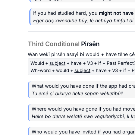
If you had studied hard, you
might not have
Eger baş xwendibe bûy, lê nebûya binfail bî.
Third Conditional
Pirsên
Wan wekî pirsên asayî bi would + have têne çêki
Would +
subject
+ have + V3 + if + Past Perfect
Wh-word + would +
subject
+ have + V3 + if + P
What would you have done if the app had cr
Tu emê çi bikirya heke sepan wêketibû?
Where would you have gone if you had mov
Heke bo derve welatê xwe veguheriyabî, li k
Who would you have invited if you had organ