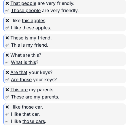
❌
That people
are very friendly.
✅
Those people
are very friendly.
❌ I like
this apples
.
✅ I like
these apples
.
❌
These is
my friend.
✅
This is
my friend.
❌
What are this
?
✅
What is this
?
❌
Are that
your keys?
✅
Are those
your keys?
❌
This are
my parents.
✅
These are
my parents.
❌ I like
those car
.
✅ I like
that car
.
✅ I like
those cars
.