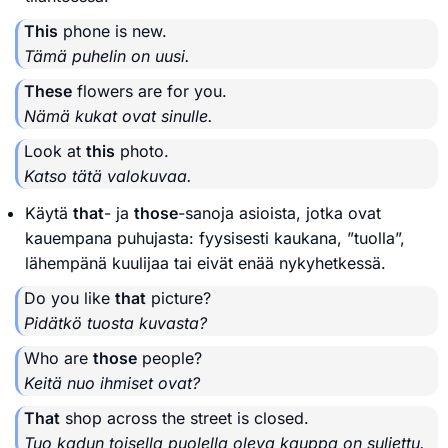
This
phone is new.
Tämä puhelin on uusi.
These
flowers are for you.
Nämä kukat ovat sinulle.
Look at
this
photo.
Katso tätä valokuvaa.
Käytä
that
- ja
those
-sanoja asioista, jotka ovat
kauempana puhujasta: fyysisesti kaukana, ”tuolla”,
lähempänä kuulijaa tai eivät enää nykyhetkessä.
Do you like
that
picture?
Pidätkö tuosta kuvasta?
Who are
those
people?
Keitä nuo ihmiset ovat?
That
shop across the street is closed.
Tuo kadun toisella puolella oleva kauppa on suljettu.