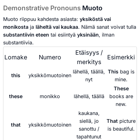
Demonstrative Pronouns
Muoto
Muoto riippuu kahdesta asiasta:
yksiköstä vai
monikosta
ja
läheltä vai kaukaa
. Nämä sanat voivat tulla
substantiivin eteen
tai esiintyä
yksinään
, ilman
substantiivia.
Etäisyys /
Lomake
Numero
Esimerkki
merkitys
lähellä, täällä,
This
bag is
this
yksikkömuotoinen
nyt
mine.
These
these
monikko
lähellä, täällä
books are
new.
kaukana,
siellä, jo
That
picture
that
yksikkömuotoinen
sanottu /
is beautiful.
tapahtunut