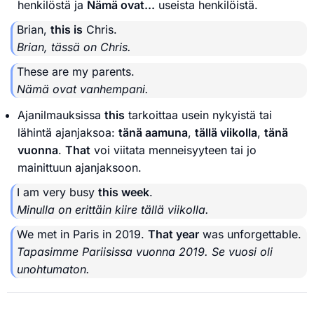
henkilöstä ja
Nämä ovat...
useista henkilöistä.
Brian,
this is
Chris.
Brian, tässä on Chris.
These are my parents.
Nämä ovat vanhempani.
Ajanilmauksissa
this
tarkoittaa usein nykyistä tai
lähintä ajanjaksoa:
tänä aamuna
,
tällä viikolla
,
tänä
vuonna
.
That
voi viitata menneisyyteen tai jo
mainittuun ajanjaksoon.
I am very busy
this week
.
Minulla on erittäin kiire tällä viikolla.
We met in Paris in 2019.
That year
was unforgettable.
Tapasimme Pariisissa vuonna 2019. Se vuosi oli
unohtumaton.