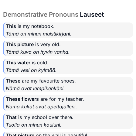
Demonstrative Pronouns
Lauseet
This
is my notebook.
Tämä on minun muistikirjani.
This picture
is very old.
Tämä kuva on hyvin vanha.
This water
is cold.
Tämä vesi on kylmää.
These
are my favourite shoes.
Nämä ovat lempikenkäni.
These flowers
are for my teacher.
Nämä kukat ovat opettajalleni.
That
is my school over there.
Tuolla on minun kouluni.
That picture
on the wall is beautiful.