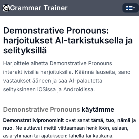
Grammar Trainer
▾
Demonstrative Pronouns:
harjoitukset AI-tarkistuksella ja
selityksillä
Harjoittele aihetta Demonstrative Pronouns
interaktiivisilla harjoituksilla. Käännä lauseita, sano
vastaukset ääneen ja saa AI-palautetta
selityksineen iOSissa ja Androidissa.
Demonstrative Pronouns
käytämme
Demonstratiivipronominit
ovat sanat
tämä
,
tuo
,
nämä
ja
nuo
. Ne auttavat meitä viittaamaan henkilöön, asiaan,
asiaryhmään tai ajatukseen: lähellä tai kaukana,