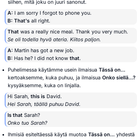
siihen, mitä joku on juuri sanonut.
A:
I am sorry I forgot to phone you.
B:
That's
all right.
That
was a really nice meal. Thank you very much.
Se oli todella hyvä ateria. Kiitos paljon.
A:
Martin has got a new job.
B:
Has he? I did not know
that
.
Puhelimessa käytämme usein ilmaisua
Tässä on...
kertoaksemme, kuka puhuu, ja ilmaisua
Onko siellä...?
kysyäksemme, kuka on linjalla.
Hi Sarah,
this is
David.
Hei Sarah, täällä puhuu David.
Is that
Sarah?
Onko tuo Sarah?
Ihmisiä esiteltäessä käytä muotoa
Tässä on...
yhdestä