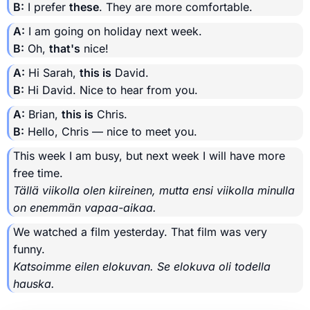
B:
I prefer
these
. They are more comfortable.
A:
I am going on holiday next week.
B:
Oh,
that's
nice!
A:
Hi Sarah,
this is
David.
B:
Hi David. Nice to hear from you.
A:
Brian,
this is
Chris.
B:
Hello, Chris — nice to meet you.
This week I am busy, but next week I will have more
free time.
Tällä viikolla olen kiireinen, mutta ensi viikolla minulla
on enemmän vapaa-aikaa.
We watched a film yesterday. That film was very
funny.
Katsoimme eilen elokuvan. Se elokuva oli todella
hauska.