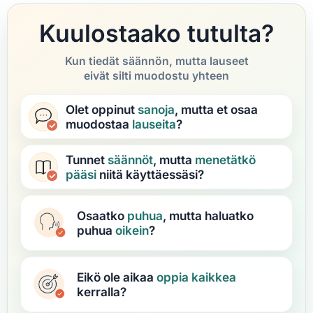
Kuulostaako tutulta?
Kun tiedät säännön, mutta lauseet
eivät silti muodostu yhteen
Olet oppinut
sanoja
, mutta et osaa
muodostaa
lauseita
?
Tunnet
säännöt
, mutta
menetätkö
pääsi
niitä käyttäessäsi?
Osaatko
puhua
, mutta haluatko
puhua
oikein
?
Eikö ole aikaa
oppia
kaikkea
kerralla?