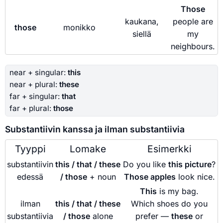
Those
kaukana,
people are
those
monikko
siellä
my
neighbours.
near + singular:
this
near + plural:
these
far + singular:
that
far + plural:
those
Substantiivin kanssa ja ilman substantiivia
Tyyppi
Lomake
Esimerkki
substantiivin
this / that / these
Do you like
this picture
?
edessä
/ those
+ noun
Those apples
look nice.
This
is my bag.
ilman
this / that / these
Which shoes do you
substantiivia
/ those
alone
prefer —
these
or