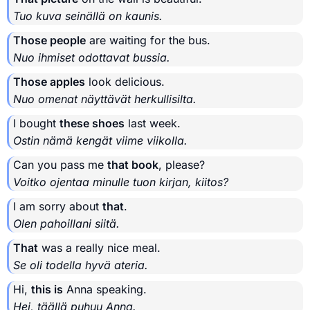
Tuo kuva seinällä on kaunis.
Those people
are waiting for the bus.
Nuo ihmiset odottavat bussia.
Those apples
look delicious.
Nuo omenat näyttävät herkullisilta.
I bought
these shoes
last week.
Ostin nämä kengät viime viikolla.
Can you pass me
that book
, please?
Voitko ojentaa minulle tuon kirjan, kiitos?
I am sorry about
that
.
Olen pahoillani siitä.
That
was a really nice meal.
Se oli todella hyvä ateria.
Hi,
this is
Anna speaking.
Hei, täällä puhuu Anna.