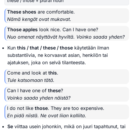
these / those + plural noun
These shoes
are comfortable.
Nämä kengät ovat mukavat.
Those apples
look nice. Can I have one?
Nuo omenat näyttävät hyviltä. Voinko saada yhden?
Kun
this / that / these / those
käytetään ilman
substantiivia, ne korvaavat asian, henkilön tai
ajatuksen, joka on selvä tilanteesta.
Come and look at
this
.
Tule katsomaan tätä.
Can I have one of
these
?
Voinko saada yhden näistä?
I do not like
those
. They are too expensive.
En pidä niistä. Ne ovat liian kalliita.
Se
viittaa usein johonkin, mikä on juuri tapahtunut, tai