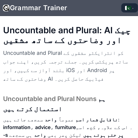
Grammar Trainer
▾
Uncountable and Plural: AI چیک
اور وضاحتوں کے ساتھ مشقیں
Uncountable and Plural کو انٹرایکٹو مشقوں کے
ساتھ پریکٹس کریں۔ جملے ترجمہ کریں، اپنے جواب
بلند آواز سے کہیں، اور iOS اور Android پر
وضاحتوں کے ساتھ AI فیڈبیک حاصل کریں۔
ہم
Uncountable and Plural Nouns
استعمال کرتے ہیں
سمجھے جاتے ہیں:
ناقابلِ شمار اسم
عموماً
واحد
۔ اس کے علاوہ، کچھ اسم
furniture
،
advice
،
information
-s پر ختم ہوتے ہیں
لیکن پھر بھی
واحد
ہی سمجھے