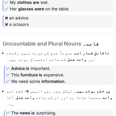
✅ My
clothes are
wet.
✅ Her
glasses were
on the table.
❌ an advice
❌ a scissors
قاعدہ
Uncountable and Plural Nouns
ناقابلِ شمار اسم
عموماً جمع کی صورت نہیں رکھتے
اور
واحد فعل
کے ساتھ استعمال ہوتے ہیں۔
✅
Advice is
important.
✅ This
furniture is
expensive.
✅ We need some
information
.
-s پر ختم ہوتے ہیں
، لیکن پھر بھی انہیں
کچھ اسم
واحد
سمجھا جاتا ہے اور ان کے ساتھ
واحد فعل
آتا
ہے۔
✅ The
news is
surprising.