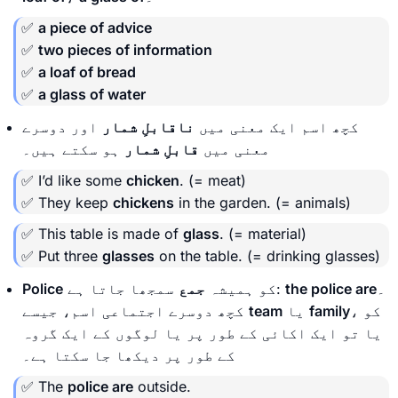
✅
a piece of advice
✅
two pieces of information
✅
a loaf of bread
✅
a glass of water
کچھ اسم ایک معنی میں
ناقابلِ شمار
اور دوسرے
معنی میں
قابلِ شمار
ہو سکتے ہیں۔
✅ I’d like some
chicken
. (= meat)
✅ They keep
chickens
in the garden. (= animals)
✅ This table is made of
glass
. (= material)
✅ Put three
glasses
on the table. (= drinking glasses)
۔
the police are
سمجھا جاتا ہے:
کو ہمیشہ
جمع
Police
، کو
family
یا
team
کچھ دوسرے اجتماعی اسم، جیسے
یا تو ایک اکائی کے طور پر یا لوگوں کے ایک گروہ
کے طور پر دیکھا جا سکتا ہے۔
✅ The
police are
outside.