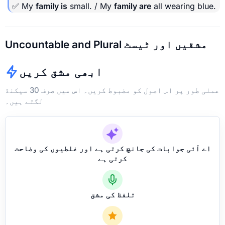
✅ My
family is
small. / My
family are
all wearing blue.
Uncountable and Plural مشقیں اور ٹیسٹ
ابھی مشق کریں
عملی طور پر اس اصول کو مضبوط کریں۔ اس میں صرف 30 سیکنڈ
لگتے ہیں۔
اے آئی جوابات کی جانچ کرتی ہے اور غلطیوں کی وضاحت
کرتی ہے
تلفظ کی مشق