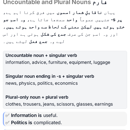
فارم
Uncountable and Plural Nouns
یہاں
ناقابلِ شمار اسموں
میں فرق کرنا اہم ہے،
جنہیں عموماً
واحد
سمجھا جاتا ہے،
وہ اسم جو -s پر
ختم ہوتے ہیں لیکن معنی کے لحاظ سے واحد ہوتے ہیں
،
اور وہ اسم جن کی صرف
جمع کی شکل
ہوتی ہے اور اس
لیے وہ
جمع فعل
لیتے ہیں۔
Uncountable noun + singular verb
information, advice, furniture, equipment, luggage
Singular noun ending in -s + singular verb
news, physics, politics, economics
Plural-only noun + plural verb
clothes, trousers, jeans, scissors, glasses, earnings
✅
Information is
useful.
✅
Politics is
complicated.