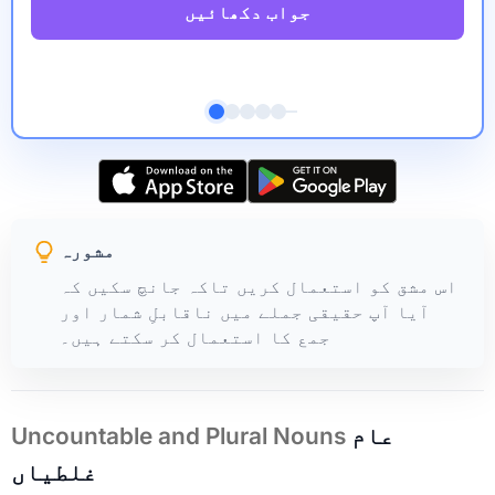
جواب دکھائیں
مشورہ
اس مشق کو استعمال کریں تاکہ جانچ سکیں کہ
آیا آپ حقیقی جملے میں ناقابلِ شمار اور
جمع کا استعمال کر سکتے ہیں۔
عام
Uncountable and Plural Nouns
غلطیاں