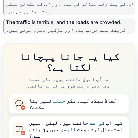
اس کی پیش رفت متاثر کن ہے، اور اس کے نتائج بہتر
ہوتے جا رہے ہیں۔
The traffic
is terrible, and
the roads
are crowded.
ٹریفک بہت خراب ہے، اور سڑکیں بھری ہوئی ہیں۔
کیا یہ جانا پہچانا
لگتا ہے؟
جب آپ اصول جانتے ہوں، مگر جملے
پھر بھی درست طور پر نہ بن پائیں
الفاظ سیکھ لیے، مگر
جملے
نہیں بنا
سکتے؟
کیا آپ
قواعد
جانتے ہیں، لیکن انہیں
استعمال کرتے وقت
الجھن
میں پڑ جاتے
ہیں؟