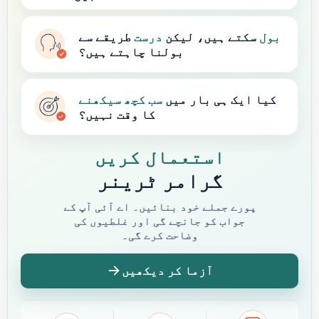
بول
سکتے ہیں، لیکن
درست
طریقے سے
بولنا چاہتے ہیں؟
کیا ایک ہی بار میں
سب کچھ
سیکھنے
کا وقت نہیں؟
استعمال کریں
گرامر ٹرینر
پورے جملے خود بنائیں۔ اے آئی آپ کے
جواب کو جانچے گی اور غلطیوں کی
وضاحت کرے گی۔
آزما کر دیکھیں