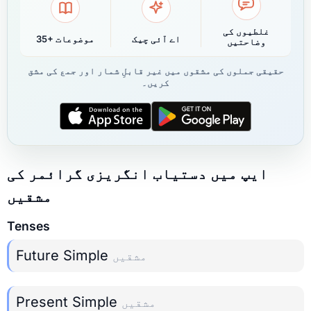
غلطیوں کی
اے آئی چیک
35+ موضوعات
وضاحتیں
حقیقی جملوں کی مشقوں میں غیر قابلِ شمار اور جمع کی مشق
کریں۔
ایپ میں دستیاب انگریزی گرائمر کی
مشقیں
Tenses
Future Simple
مشقیں
Present Simple
مشقیں