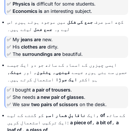
✅
Physics is
difficult for some students.
✅
Economics is
an interesting subject.
کچھ اسم صرف
جمع کی شکل
میں موجود ہوتے ہیں، اس
لیے وہ
جمع فعل
لیتے ہیں۔
✅ My
jeans are
new.
✅ His
clothes are
dirty.
✅ The
surroundings are
beautiful.
ایسی چیزوں کے اسماء کے ساتھ جو دو ایک جیسے
حصوں سے بنی ہوں، جیسے
قینچی
،
پتلون
، اور
عینک
،
ہم اکثر
ایک جوڑا
استعمال کرتے ہیں۔
✅ I bought
a pair of trousers
.
✅ She needs
a new pair of glasses
.
✅ We saw
two pairs of scissors
on the desk.
کے ساتھ
of
کو گننے کے لیے،
ایک
ناقابلِ شمار اسم
a
،
a bit of
،
a piece of
ایک ترکیب استعمال کریں:
۔
a glass of
،
loaf of