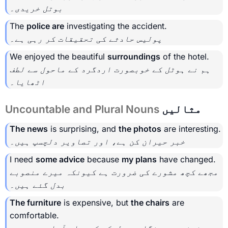
بوتل خریدی۔
The
police are
investigating the accident.
پولیس حادثے کی تحقیقات کر رہی ہے۔
We enjoyed the beautiful
surroundings
of the hotel.
ہم نے ہوٹل کے خوبصورت اردگرد کے ماحول سے لطف
اٹھایا۔
مثالیں
Uncountable and Plural Nouns
The news
is surprising, and
the photos
are interesting.
خبر حیران کن ہے، اور تصاویر دلچسپ ہیں۔
I need
some advice
because
my plans
have changed.
مجھے کچھ مشورے کی ضرورت ہے کیونکہ میرے منصوبے
بدل گئے ہیں۔
The furniture
is expensive, but
the chairs
are
comfortable.
فرنیچر مہنگا ہے، لیکن کرسیاں آرام دہ ہیں۔