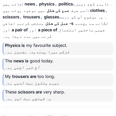
۔ تاہم، کچھ دوسرے
politics
،
physics
،
news
جاتے ہیں:
،
clothes
میں موجود ہوتے ہیں:
اسم صرف
جمع کی شکل
۔ یہ موضوع آپ کو درست
glasses
،
trousers
،
scissors
لگانے سے بچنے،
-s
منتخب کرنے، اضافی
فعل کی شکل
جیسی ساختیں استعمال
a piece of
اور
a pair of
اور
کرنے میں مدد دیتا ہے۔
Physics is
my favourite subject.
فزکس میرا پسندیدہ مضمون ہے۔
The
news is
good today.
آج خبر اچھی ہے۔
My
trousers are
too long.
میری پتلون بہت لمبی ہے۔
These
scissors are
very sharp.
یہ قینچی بہت تیز ہے۔