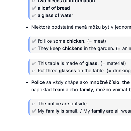
✅
two pieces of information
✅
a loaf of bread
✅
a glass of water
Niektoré podstatné mená môžu byť v jedn
✅ I’d like some
chicken
. (= meat)
✅ They keep
chickens
in the garden. (= ani
✅ This table is made of
glass
. (= material)
✅ Put three
glasses
on the table. (= drinking
Police
sa vždy chápe ako
množné číslo
:
the 
napríklad
team
alebo
family
, možno vnímať b
✅ The
police are
outside.
✅ My
family is
small. / My
family are
all wear