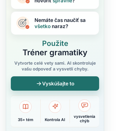
hovoriť
správne
?
Nemáte čas naučiť sa
všetko
naraz?
Použite
Tréner gramatiky
Vytvorte celé vety sami. AI skontroluje
vašu odpoveď a vysvetlí chyby.
Vyskúšajte to
vysvetlenia
35+ tém
Kontrola AI
chýb