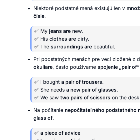
Niektoré podstatné mená existujú len v
množ
čísle
.
✅ My
jeans are
new.
✅ His
clothes are
dirty.
✅ The
surroundings are
beautiful.
Pri podstatných menách pre veci zložené z 
okuliare
, často používame
spojenie „pair of“
✅ I bought
a pair of trousers
.
✅ She needs
a new pair of glasses
.
✅ We saw
two pairs of scissors
on the desk
Na počítanie
nepočítateľného podstatného
glass of
.
✅
a piece of advice