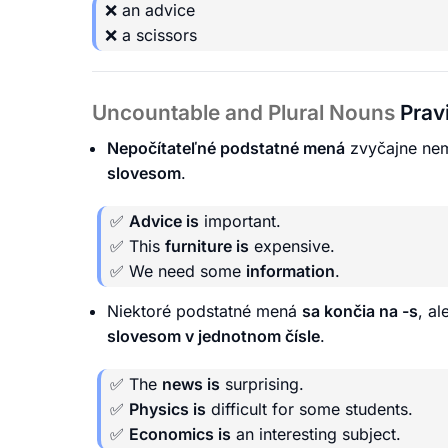
❌ an advice
❌ a scissors
Uncountable and Plural Nouns
Prav
Nepočítateľné podstatné mená
zvyčajne nem
slovesom
.
✅
Advice is
important.
✅ This
furniture is
expensive.
✅ We need some
information
.
Niektoré podstatné mená
sa končia na -s
, a
slovesom v jednotnom čísle
.
✅ The
news is
surprising.
✅
Physics is
difficult for some students.
✅
Economics is
an interesting subject.