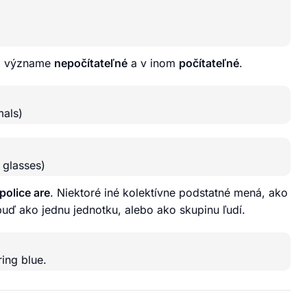
om význame
nepočítateľné
a v inom
počítateľné
.
mals)
 glasses)
police are
. Niektoré iné kolektívne podstatné mená, ako
uď ako jednu jednotku, alebo ako skupinu ľudí.
ing blue.