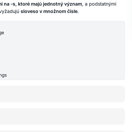
 na -s, ktoré majú jednotný význam
, a podstatnými
 vyžadujú
sloveso v množnom čísle
.
ge
ings