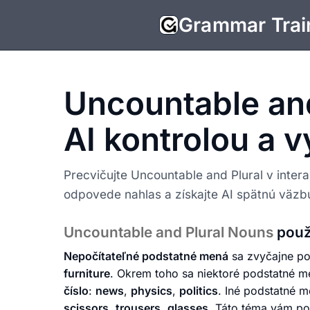
Grammar Trai
Uncountable and
AI kontrolou a 
Precvičujte Uncountable and Plural v intera
odpovede nahlas a získajte AI spätnú väzbu
Uncountable and Plural Nouns
pou
Nepočítateľné podstatné mená
sa zvyčajne p
furniture
. Okrem toho sa niektoré podstatné 
číslo
:
news
,
physics
,
politics
. Iné podstatné m
scissors
,
trousers
,
glasses
. Táto téma vám p