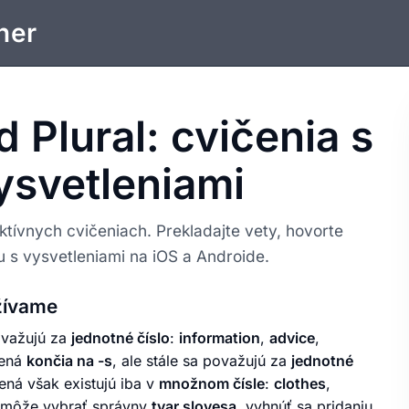
ner
 Plural: cvičenia s
vysvetleniami
ktívnych cvičeniach. Prekladajte vety, hovorte
 s vysvetleniami na iOS a Androide.
žívame
ovažujú za
jednotné číslo
:
information
,
advice
,
mená
končia na -s
, ale stále sa považujú za
jednotné
ená však existujú iba v
množnom čísle
:
clothes
,
omôže vybrať správny
tvar slovesa
, vyhnúť sa pridaniu