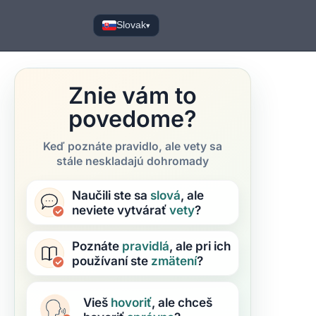
Slovak
▾
Znie vám to
povedome?
Keď poznáte pravidlo, ale vety sa
stále neskladajú dohromady
Naučili ste sa
slová
, ale
neviete vytvárať
vety
?
Poznáte
pravidlá
, ale pri ich
používaní ste
zmätení
?
Vieš
hovoriť
, ale chceš