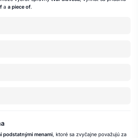
f
a
a piece of
.
ma
mi podstatnými menami
, ktoré sa zvyčajne považujú za