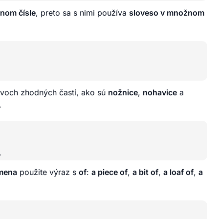
nom čísle
, preto sa s nimi používa
sloveso v množnom
dvoch zhodných častí, ako sú
nožnice
,
nohavice
a
.
.
 mena
použite výraz s
of
:
a piece of
,
a bit of
,
a loaf of
,
a