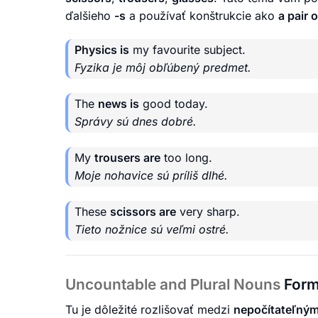
ďalšieho
-s
a používať konštrukcie ako
a pair o
Physics is
my favourite subject.
Fyzika je môj obľúbený predmet.
The
news is
good today.
Správy sú dnes dobré.
My
trousers are
too long.
Moje nohavice sú príliš dlhé.
These
scissors are
very sharp.
Tieto nožnice sú veľmi ostré.
Uncountable and Plural Nouns
For
Tu je dôležité rozlišovať medzi
nepočítateľný