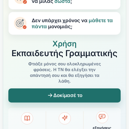
να μιλάς
σωστά
;
Δεν υπάρχει χρόνος να
μάθετε
τα
πάντα
μονομιάς;
Χρήση
Εκπαιδευτής Γραμματικής
Φτιάξε μόνος σου ολοκληρωμένες
φράσεις. Η ΤΝ θα ελέγξει την
απάντησή σου και θα εξηγήσει τα
λάθη.
Δοκίμασέ το
εξηγήσεις