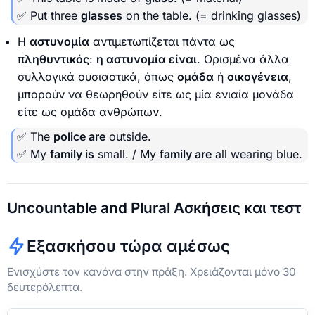
✅ Put three
glasses
on the table. (= drinking glasses)
Η
αστυνομία
αντιμετωπίζεται πάντα ως
πληθυντικός
:
η αστυνομία είναι
. Ορισμένα άλλα
συλλογικά ουσιαστικά, όπως
ομάδα
ή
οικογένεια
,
μπορούν να θεωρηθούν είτε ως μία ενιαία μονάδα
είτε ως ομάδα ανθρώπων.
✅ The
police are
outside.
✅ My
family is
small. / My
family are
all wearing blue.
Uncountable and Plural Ασκήσεις και τεστ
Εξασκήσου τώρα αμέσως
Ενισχύστε τον κανόνα στην πράξη. Χρειάζονται μόνο 30
δευτερόλεπτα.