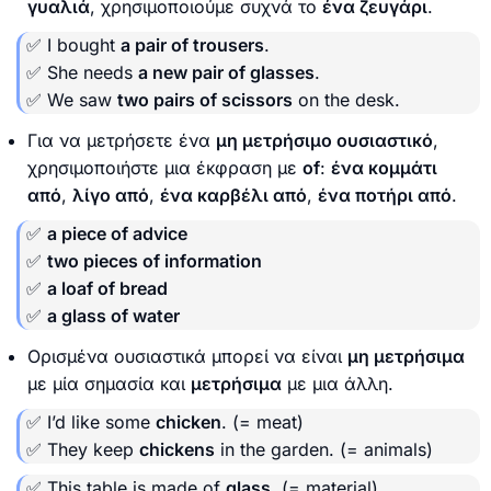
γυαλιά
, χρησιμοποιούμε συχνά το
ένα ζευγάρι
.
✅ I bought
a pair of trousers
.
✅ She needs
a new pair of glasses
.
✅ We saw
two pairs of scissors
on the desk.
Για να μετρήσετε ένα
μη μετρήσιμο ουσιαστικό
,
χρησιμοποιήστε μια έκφραση με
of
:
ένα κομμάτι
από
,
λίγο από
,
ένα καρβέλι από
,
ένα ποτήρι από
.
✅
a piece of advice
✅
two pieces of information
✅
a loaf of bread
✅
a glass of water
Ορισμένα ουσιαστικά μπορεί να είναι
μη μετρήσιμα
με μία σημασία και
μετρήσιμα
με μια άλλη.
✅ I’d like some
chicken
. (= meat)
✅ They keep
chickens
in the garden. (= animals)
✅ This table is made of
glass
. (= material)