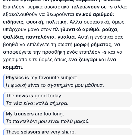
Επιπλέον, μερικά ουσιαστικά
τελειώνουν σε -s
αλλά
εξακολουθούν να θεωρούνται
ενικού αριθμού
:
ειδήσεις
,
φυσική
,
πολιτική
. Άλλα ουσιαστικά, όμως,
υπάρχουν μόνο στον
πληθυντικό αριθμό
:
ρούχα
,
ψαλίδια
,
παντελόνια
,
γυαλιά
. Αυτή η ενότητα σας
βοηθά να επιλέγετε τη σωστή
μορφή ρήματος
, να
αποφεύγετε την προσθήκη ενός επιπλέον
-s
και να
χρησιμοποιείτε δομές όπως
ένα ζευγάρι
και
ένα
κομμάτι
.
Physics is
my favourite subject.
Η φυσική είναι το αγαπημένο μου μάθημα.
The
news is
good today.
Τα νέα είναι καλά σήμερα.
My
trousers are
too long.
Το παντελόνι μου είναι πολύ μακρύ.
These
scissors are
very sharp.