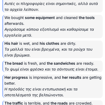
Αυτές οι πληροφορίες είναι σημαντικές, αλλά αυτά
τα αρχεία λείπουν.
We bought
some equipment
and cleaned
the tools
afterwards.
Αγοράσαμε κάποιο εξοπλισμό και καθαρίσαμε τα
εργαλεία μετά.
His hair
is wet, and
his clothes
are dirty.
Τα μαλλιά του είναι βρεγμένα, και τα ρούχα του
είναι βρώμικα.
The bread
is fresh, and
the sandwiches
are ready.
Το ψωμί είναι φρέσκο και τα σάντουιτς είναι έτοιμα.
Her progress
is impressive, and
her results
are getting
better.
Η πρόοδός της είναι εντυπωσιακή και τα
αποτελέσματά της βελτιώνονται.
The traffic
is terrible, and
the roads
are crowded.