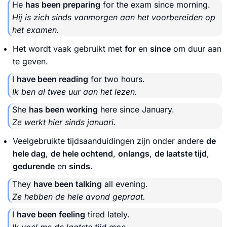
He
has been preparing
for the exam since morning.
Hij is zich sinds vanmorgen aan het voorbereiden op
het examen.
Het wordt vaak gebruikt met
for
en
since
om duur aan
te geven.
I
have been reading
for two hours.
Ik ben al twee uur aan het lezen.
She
has been working
here since January.
Ze werkt hier sinds januari.
Veelgebruikte tijdsaanduidingen zijn onder andere
de
hele dag
,
de hele ochtend
,
onlangs
,
de laatste tijd
,
gedurende
en
sinds
.
They
have been talking
all evening.
Ze hebben de hele avond gepraat.
I
have been feeling
tired lately.
Ik voel me de laatste tijd moe.