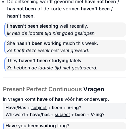
De ontkenning wordt gevormd met
have not been
/
has not been
of de korte vormen
haven't been
/
hasn't been
.
I
haven't been sleeping
well recently.
Ik heb de laatste tijd niet goed geslapen.
She
hasn't been working
much this week.
Ze heeft deze week niet veel gewerkt.
They
haven't been studying
lately.
Ze hebben de laatste tijd niet gestudeerd.
Present Perfect Continuous
Vragen
In vragen komt
have
of
has
vóór het onderwerp.
Have/Has
+
subject
+
been
+
V-ing
?
Wh-word +
have/has
+
subject
+
been
+
V-ing
?
Have
you
been waiting
long?