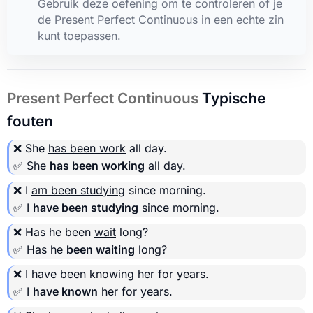
Gebruik deze oefening om te controleren of je
de Present Perfect Continuous in een echte zin
kunt toepassen.
Present Perfect Continuous
Typische
fouten
❌ She
has been work
all day.
✅ She
has been working
all day.
❌ I
am been studying
since morning.
✅ I
have been studying
since morning.
❌ Has he been
wait
long?
✅ Has he
been waiting
long?
❌ I
have been knowing
her for years.
✅ I
have known
her for years.