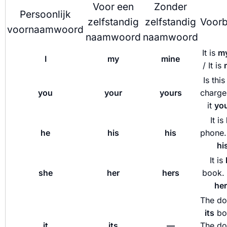
Voor een
Zonder
Persoonlijk
zelfstandig
zelfstandig
Voorb
voornaamwoord
naamwoord
naamwoord
It is
m
I
my
mine
/ It is
Is thi
you
your
yours
charger
it
yo
It is
he
his
his
phone. 
hi
It is
she
her
hers
book. /
her
The do
its
bow
it
its
—
The do