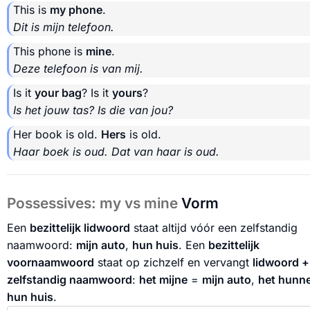
This is
my phone
.
Dit is mijn telefoon.
This phone is
mine
.
Deze telefoon is van mij.
Is it
your bag
? Is it
yours
?
Is het jouw tas? Is die van jou?
Her book is old.
Hers
is old.
Haar boek is oud. Dat van haar is oud.
Possessives: my vs mine
Vorm
Een
bezittelijk lidwoord
staat altijd vóór een zelfstandig
naamwoord:
mijn auto
,
hun huis
. Een
bezittelijk
voornaamwoord
staat op zichzelf en vervangt
lidwoord +
zelfstandig naamwoord
:
het mijne
=
mijn auto
,
het hunn
hun huis
.