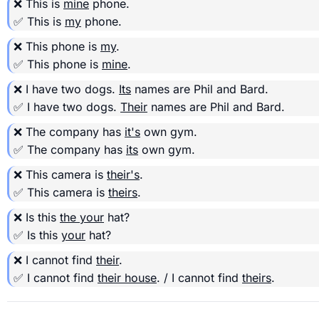
❌ This is
mine
phone.
✅ This is
my
phone.
❌ This phone is
my
.
✅ This phone is
mine
.
❌ I have two dogs.
Its
names are Phil and Bard.
✅ I have two dogs.
Their
names are Phil and Bard.
❌ The company has
it's
own gym.
✅ The company has
its
own gym.
❌ This camera is
their's
.
✅ This camera is
theirs
.
❌ Is this
the your
hat?
✅ Is this
your
hat?
❌ I cannot find
their
.
✅ I cannot find
their house
. / I cannot find
theirs
.