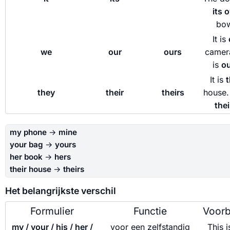
its 
bow
It is
we
our
ours
camera
is
ou
It is
t
they
their
theirs
house. 
thei
my phone
→
mine
your bag
→
yours
her book
→
hers
their house
→
theirs
Het belangrijkste verschil
Formulier
Functie
Voorb
my / your / his / her /
voor een zelfstandig
This 