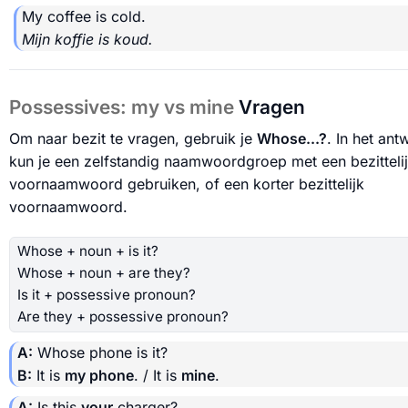
My coffee is cold.
Mijn koffie is koud.
Possessives: my vs mine
Vragen
Om naar bezit te vragen, gebruik je
Whose...?
. In het an
kun je een zelfstandig naamwoordgroep met een bezitteli
voornaamwoord gebruiken, of een korter bezittelijk
voornaamwoord.
Whose + noun + is it?
Whose + noun + are they?
Is it + possessive pronoun?
Are they + possessive pronoun?
A:
Whose phone is it?
B:
It is
my phone
. / It is
mine
.
A:
Is this
your
charger?