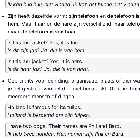
Ik kan hun huis niet vinden. Ik kan het hunne niet vinden
Zijn
heeft dezelfde vorm:
zijn telefoon
en
de telefoon i
hem
. Maar
haar
en
de hare
zijn verschillend:
haar telef
maar
de telefoon is van haar
.
Is this
his
jacket? Yes, it is
his
.
Is dit zijn jas? Ja, die is van hem.
Is this
her
jacket? Yes, it is
hers
.
Is dit haar jas? Ja, die is van haar.
Gebruik
its
voor één ding, organisatie, plaats of dier w
je het geslacht van het dier niet benadrukt. Gebruik
thei
meerdere mensen of dingen.
Holland is famous for
its
tulips.
Holland is beroemd om zijn tulpen.
I have two dogs.
Their
names are Phil and Bard.
Ik heb twee honden. Hun namen zijn Phil en Bard.