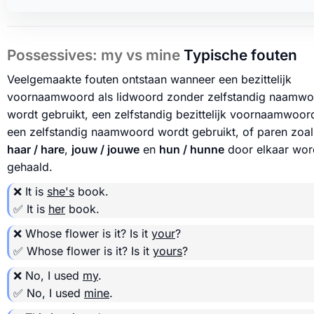
Possessives: my vs mine
Typische fouten
Veelgemaakte fouten ontstaan wanneer een bezittelijk
voornaamwoord als lidwoord zonder zelfstandig naamw
wordt gebruikt, een zelfstandig bezittelijk voornaamwoor
een zelfstandig naamwoord wordt gebruikt, of paren zoal
haar / hare
,
jouw / jouwe
en
hun / hunne
door elkaar wo
gehaald.
❌ It is
she's
book.
✅ It is
her
book.
❌ Whose flower is it? Is it
your
?
✅ Whose flower is it? Is it
yours
?
❌ No, I used
my
.
✅ No, I used
mine
.