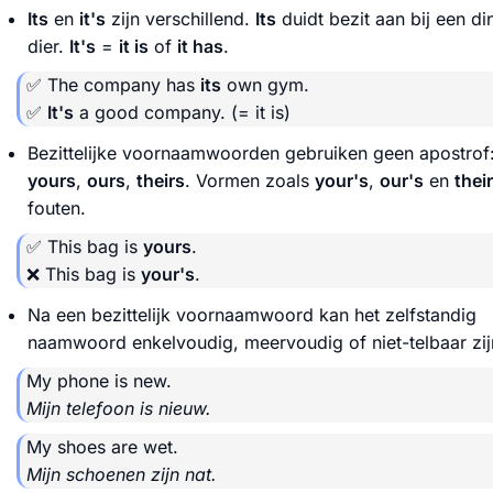
Its
en
it's
zijn verschillend.
Its
duidt bezit aan bij een di
dier.
It's
=
it is
of
it has
.
✅ The company has
its
own gym.
✅
It's
a good company.
(= it is)
Bezittelijke voornaamwoorden gebruiken geen apostrof
yours
,
ours
,
theirs
. Vormen zoals
your's
,
our's
en
their
fouten.
✅ This bag is
yours
.
❌ This bag is
your's
.
Na een bezittelijk voornaamwoord kan het zelfstandig
naamwoord enkelvoudig, meervoudig of niet-telbaar zij
My phone is new.
Mijn telefoon is nieuw.
My shoes are wet.
Mijn schoenen zijn nat.