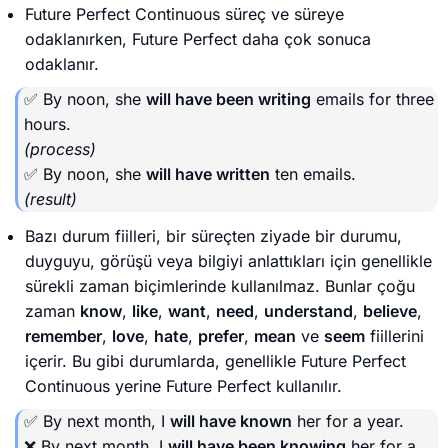
Future Perfect Continuous süreç ve süreye
odaklanırken, Future Perfect daha çok sonuca
odaklanır.
✅ By noon, she
will have been writing
emails for three
hours.
(process)
✅ By noon, she
will have written
ten emails.
(result)
Bazı durum fiilleri, bir süreçten ziyade bir durumu,
duyguyu, görüşü veya bilgiyi anlattıkları için genellikle
sürekli zaman biçimlerinde kullanılmaz. Bunlar çoğu
zaman
know
,
like
,
want
,
need
,
understand
,
believe
,
remember
,
love
,
hate
,
prefer
,
mean
ve
seem
fiillerini
içerir. Bu gibi durumlarda, genellikle Future Perfect
Continuous yerine Future Perfect kullanılır.
✅ By next month, I
will have known
her for a year.
❌ By next month, I
will have been knowing
her for a