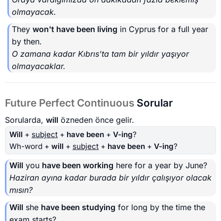
olmayacak.
They
won't have been living
in Cyprus for a full year
by then.
O zamana kadar Kıbrıs'ta tam bir yıldır yaşıyor
olmayacaklar.
Future Perfect Continuous
Sorular
Sorularda,
will
özneden önce gelir.
Will
+
subject
+
have been
+
V-ing
?
Wh-word +
will
+
subject
+
have been
+
V-ing
?
Will
you
have been working
here for a year by June?
Haziran ayına kadar burada bir yıldır çalışıyor olacak
mısın?
Will
she
have been studying
for long by the time the
exam starts?