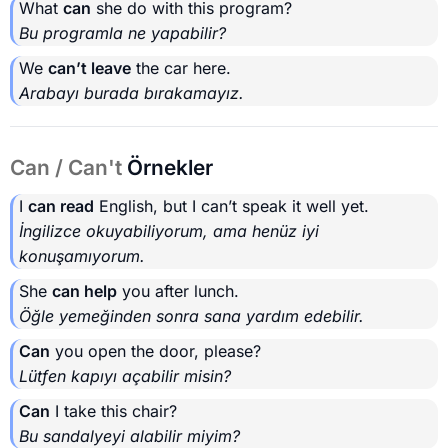
What
can
she do with this program?
Bu programla ne yapabilir?
We
can’t leave
the car here.
Arabayı burada bırakamayız.
Can / Can't
Örnekler
I
can read
English, but I can’t speak it well yet.
İngilizce okuyabiliyorum, ama henüz iyi
konuşamıyorum.
She
can help
you after lunch.
Öğle yemeğinden sonra sana yardım edebilir.
Can
you open the door, please?
Lütfen kapıyı açabilir misin?
Can
I take this chair?
Bu sandalyeyi alabilir miyim?