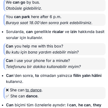
We
can go
by bus.
Otobüsle gidebiliriz.
You
can park
here after 6 p.m.
Buraya saat 18.00'den sonra park edebilirsiniz.
Sorularda,
can
genellikle
ricalar
ve
izin
hakkında basit
sorular için kullanılır.
Can
you help me with this box?
Bu kutu için bana yardım edebilir misin?
Can
I use your phone for a minute?
Telefonunu bir dakika kullanabilir miyim?
Can
'den sonra,
to
olmadan yalnızca
fiilin yalın hâlini
kullanırız.
❌ She can
to dance
.
✅ She can
dance
.
Can
biçimi tüm öznelerle aynıdır:
I can
,
he can
,
they