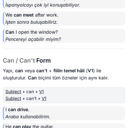
İspanyolcayı çok iyi konuşabiliyor.
We
can meet
after work.
İşten sonra buluşabiliriz.
Can
I open the window?
Pencereyi açabilir miyim?
Can / Can't
Form
Yapı,
can
veya
can’t
+
fiilin temel hâli
(
V1
) ile
oluşturulur.
Can
biçimi tüm özneler için aynı kalır.
Subject
+ can +
V1
Subject
+ can’t +
V1
I
can drive
.
Araba kullanabilirim.
He
can play
the guitar.