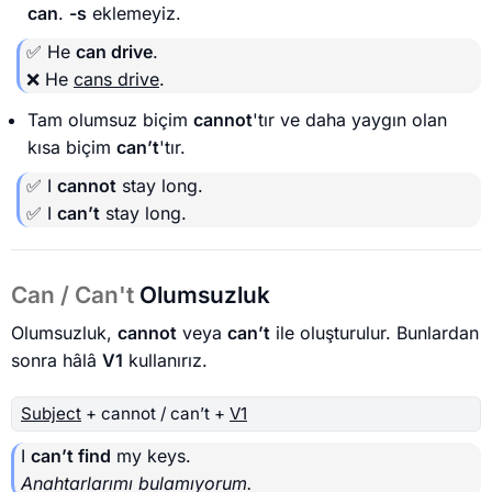
can
.
-s
eklemeyiz.
✅ He
can drive
.
❌ He
cans drive
.
Tam olumsuz biçim
cannot
'tır ve daha yaygın olan
kısa biçim
can’t
'tır.
✅ I
cannot
stay long.
✅ I
can’t
stay long.
Can / Can't
Olumsuzluk
Olumsuzluk,
cannot
veya
can’t
ile oluşturulur. Bunlardan
sonra hâlâ
V1
kullanırız.
Subject
+ cannot / can’t +
V1
I
can’t find
my keys.
Anahtarlarımı bulamıyorum.