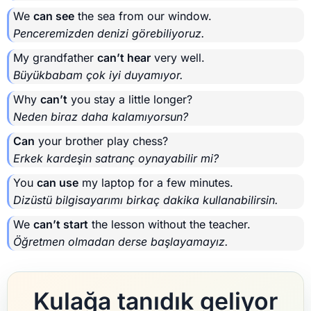
We
can see
the sea from our window.
Penceremizden denizi görebiliyoruz.
My grandfather
can’t hear
very well.
Büyükbabam çok iyi duyamıyor.
Why
can’t
you stay a little longer?
Neden biraz daha kalamıyorsun?
Can
your brother play chess?
Erkek kardeşin satranç oynayabilir mi?
You
can use
my laptop for a few minutes.
Dizüstü bilgisayarımı birkaç dakika kullanabilirsin.
We
can’t start
the lesson without the teacher.
Öğretmen olmadan derse başlayamayız.
Kulağa tanıdık geliyor