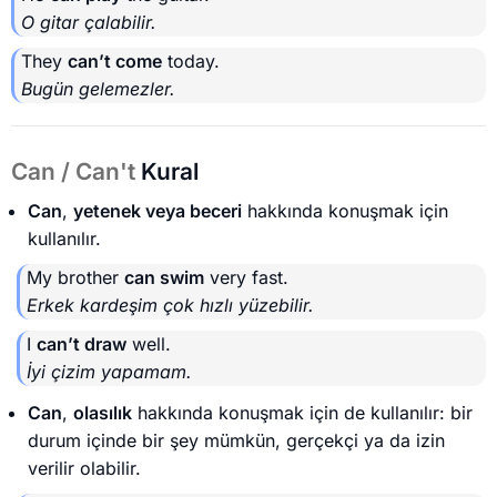
O gitar çalabilir.
They
can’t come
today.
Bugün gelemezler.
Can / Can't
Kural
Can
,
yetenek veya beceri
hakkında konuşmak için
kullanılır.
My brother
can swim
very fast.
Erkek kardeşim çok hızlı yüzebilir.
I
can’t draw
well.
İyi çizim yapamam.
Can
,
olasılık
hakkında konuşmak için de kullanılır: bir
durum içinde bir şey mümkün, gerçekçi ya da izin
verilir olabilir.