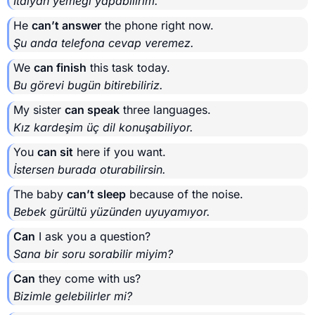
İtalyan yemeği yapabilirim.
He
can’t answer
the phone right now.
Şu anda telefona cevap veremez.
We
can finish
this task today.
Bu görevi bugün bitirebiliriz.
My sister
can speak
three languages.
Kız kardeşim üç dil konuşabiliyor.
You
can sit
here if you want.
İstersen burada oturabilirsin.
The baby
can’t sleep
because of the noise.
Bebek gürültü yüzünden uyuyamıyor.
Can
I ask you a question?
Sana bir soru sorabilir miyim?
Can
they come with us?
Bizimle gelebilirler mi?