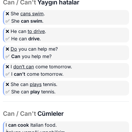
Can / Can't
Yaygın hatalar
❌ She
cans swim
.
✅ She
can swim
.
❌ He can
to drive
.
✅ He can
drive
.
❌
Do
you can help me?
✅
Can
you help me?
❌ I
don’t can
come tomorrow.
✅ I
can’t
come tomorrow.
❌ She can
plays
tennis.
✅ She can
play
tennis.
Can / Can't
Cümleler
I
can cook
Italian food.