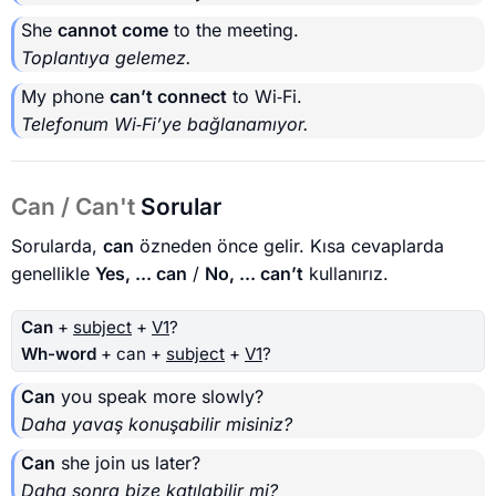
She
cannot come
to the meeting.
Toplantıya gelemez.
My phone
can’t connect
to Wi‑Fi.
Telefonum Wi‑Fi’ye bağlanamıyor.
Can / Can't
Sorular
Sorularda,
can
özneden önce gelir. Kısa cevaplarda
genellikle
Yes, ... can
/
No, ... can’t
kullanırız.
Can
+
subject
+
V1
?
Wh-word
+ can +
subject
+
V1
?
Can
you speak more slowly?
Daha yavaş konuşabilir misiniz?
Can
she join us later?
Daha sonra bize katılabilir mi?