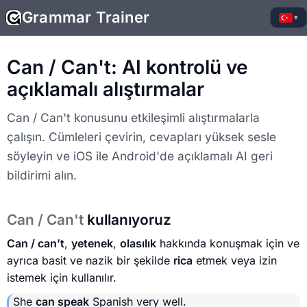
Grammar Trainer
▾
Can / Can't: AI kontrolü ve
açıklamalı alıştırmalar
Can / Can't konusunu etkileşimli alıştırmalarla
çalışın. Cümleleri çevirin, cevapları yüksek sesle
söyleyin ve iOS ile Android'de açıklamalı AI geri
bildirimi alın.
Can / Can't
kullanıyoruz
Can / can’t
,
yetenek
,
olasılık
hakkında konuşmak için ve
ayrıca basit ve nazik bir şekilde
rica
etmek veya izin
istemek için kullanılır.
She
can speak
Spanish very well.