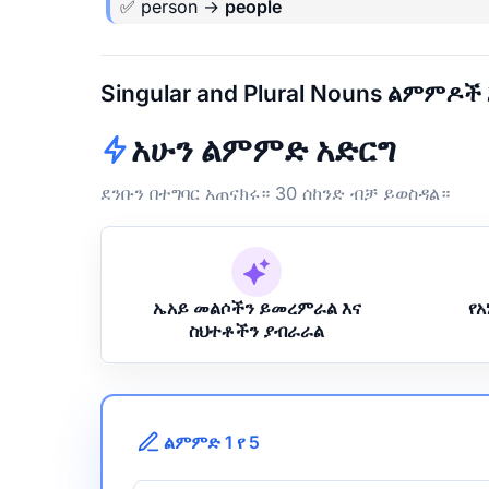
✅ person →
people
Singular and Plural Nouns ልምምዶች
አሁን ልምምድ አድርግ
ደንቡን በተግባር አጠናክሩ። 30 ሰከንድ ብቻ ይወስዳል።
ኤአይ መልሶችን ይመረምራል እና
የ
ስህተቶችን ያብራራል
ልምምድ 1 የ 5