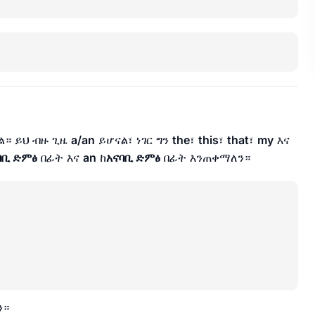
ል። ይህ ብዙ ጊዜ
a/an
ይሆናል፣ ነገር ግን
the
፣
this
፣
that
፣
my
እና
ባቢ ድምፅ
በፊት እና
an
ከ
አናባቢ ድምፅ
በፊት እንጠቀማለን።
ን።