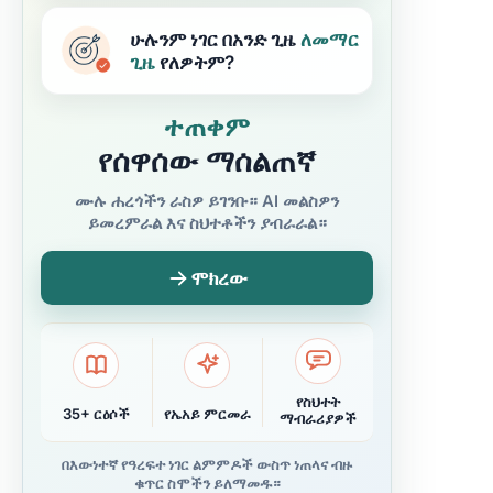
ሁሉንም ነገር በአንድ ጊዜ
ለመማር
ጊዜ
የለዎትም?
ተጠቀም
የሰዋሰው ማሰልጠኛ
ሙሉ ሐረጎችን ራስዎ ይገንቡ። AI መልስዎን
ይመረምራል እና ስህተቶችን ያብራራል።
ሞክረው
የስህተት
35+ ርዕሶች
የኤአይ ምርመራ
ማብራሪያዎች
በእውነተኛ የዓረፍተ ነገር ልምምዶች ውስጥ ነጠላና ብዙ
ቁጥር ስሞችን ይለማመዱ።