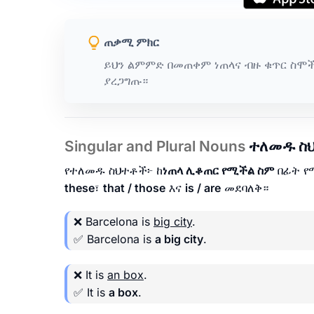
ጠቃሚ ምክር
ይህን ልምምድ በመጠቀም ነጠላና ብዙ ቁጥር ስሞች
ያረጋግጡ።
Singular and Plural Nouns
ተለመዱ ስ
የተለመዱ ስህተቶች፦ ከ
ነጠላ ሊቆጠር የሚችል ስም
በፊት 
these
፣
that / those
እና
is / are
መደባለቅ።
❌ Barcelona is
big city
.
✅ Barcelona is
a big city
.
❌ It is
an box
.
✅ It is
a box
.