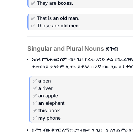
✅ They are
boxes
.
✅ That is
an old man
.
✅ Those are
old men
.
Singular and Plural Nouns
ደንብ
ነጠላ የሚቆጠር ስም
ብዙ ጊዜ ከፊቱ አንድ ቃል ያስፈልገዋ
ተመሳሳይ ቃላትም ሊሆኑ ይችላሉ። እኛ ብዙ ጊዜ
a
ከ
ተነ
✅
a
pen
✅
a
river
✅
an
apple
✅
an
elephant
✅
this
book
✅
my
phone
ስምን
ብዙ ቁጥር
ለማድረግ ብዙውን ጊዜ
-s
እንጨምራለ