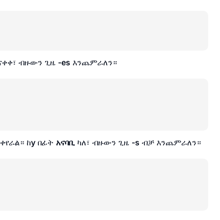
ናቀቀ፣ ብዙውን ጊዜ
-es
እንጨምራለን።
ቀየራል። ከ
y
በፊት
አናባቢ
ካለ፣ ብዙውን ጊዜ
-s
ብቻ እንጨምራለን።