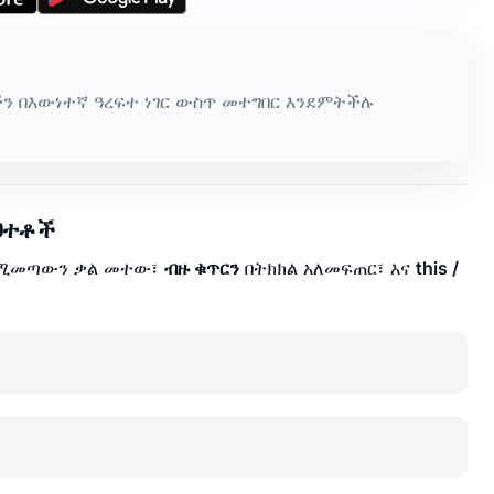
ን በእውነተኛ ዓረፍተ ነገር ውስጥ መተግበር እንደምትችሉ
ህተቶች
የሚመጣውን ቃል መተው፣
ብዙ ቁጥርን
በትክክል አለመፍጠር፣ እና
this /