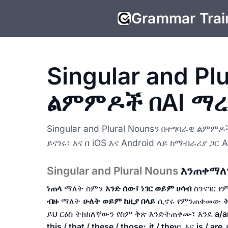
Grammar Trai
Singular and Pl
ልምምዶች በAI ማ
Singular and Plural Nounsን በተግባራዊ ልም
ይናገሩ፣ እና በ iOS እና Android ላይ ከማብራሪያ ጋር 
Singular and Plural Nouns
እንጠቀማለ
ነጠላ
ማለት ስምን
አንድ ሰው፣ ነገር ወይም ሀሳብ
ስንናገር 
ብዙ
ማለት
ሁለት ወይም ከዚያ በላይ
ሲኖሩ የምንጠቀመው ቅ
ይህ ርዕስ ትክክለኛውን የስም ቅጽ እንድትጠቀሙ፣ እንደ
a/a
this / that / these / those
፣
it / they
፣ እና
is / are
ያ