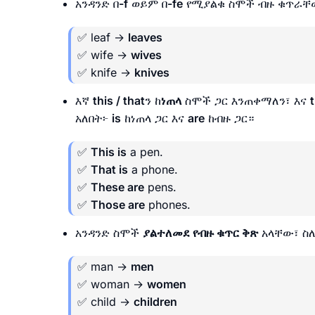
አንዳንድ በ
-f
ወይም በ
-fe
የሚያልቁ ስሞች ብዙ ቁጥራቸ
✅ leaf →
leaves
✅ wife →
wives
✅ knife →
knives
እኛ
this / that
ን ከ
ነጠላ
ስሞች ጋር እንጠቀማለን፣ እና
አለበት፦
is
ከነጠላ ጋር እና
are
ከብዙ ጋር።
✅
This is
a pen.
✅
That is
a phone.
✅
These are
pens.
✅
Those are
phones.
አንዳንድ ስሞች
ያልተለመደ የብዙ ቁጥር ቅጽ
አላቸው፣ ስለ
✅ man →
men
✅ woman →
women
✅ child →
children