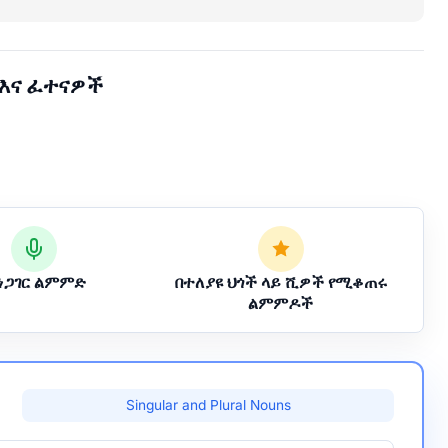
 እና ፈተናዎች
አነጋገር ልምምድ
በተለያዩ ህጎች ላይ ሺዎች የሚቆጠሩ
ልምምዶች
Singular and Plural Nouns