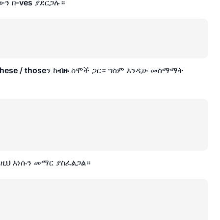
ውን በ
-ves
ያደርጋሉ።
these / those
ን ከ
ብዙ
ስሞች ጋር። ግስም እንዲሁ መስማማት
ዚህ እነሱን መማር ያስፈልጋል።