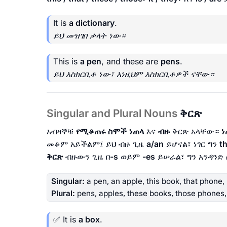
It is
a dictionary
.
ይህ መዝገበ ቃላት ነው።
This is
a pen
, and these are
pens
.
ይህ እስክርቢቶ ነው፣ እነዚህም እስክርቢቶዎች ናቸው።
Singular and Plural Nouns
ቅርጽ
አብዛኞቹ
የሚቆጠሩ ስሞች
ነጠላ
እና
ብዙ
ቅርጽ አላቸው።
ነ
መቆም አይችልም፤ ይህ ብዙ ጊዜ
a/an
ይሆናል፣ ነገር ግን
t
ቅርጽ
ብዙውን ጊዜ በ
-s
ወይም
-es
ይሠራል፣ ግን አንዳንድ
Singular:
a pen, an apple, this book, that phone, m
Plural:
pens, apples, these books, those phones, 
✅ It is
a box
.