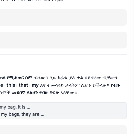
ጠላ የሚቆጠር ስም
ብዙውን ጊዜ ከፊቱ ያለ ቃል ሳይኖረው ብቻውን
he
፣
this
፣
that
፣
my
እና ተመሳሳይ ቃላትም ሊሆኑ ይችላሉ።
የብዙ
 ስሞች
መደበኛ ያልሆነ የብዙ ቅርጽ
አላቸው።
y bag, it is ...
my bags, they are ...