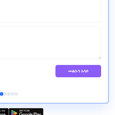
መልሱን አሳይ