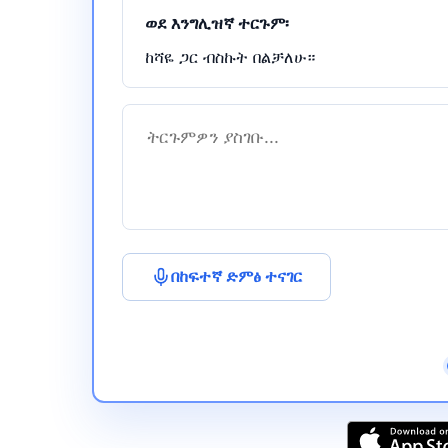
ወደ እንግሊዝኛ ተርጉም፡
ከሻዬ ጋር ብስኩት በልቻለሁ።
በከፍተኛ ድምፅ ተናገር