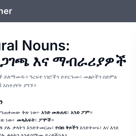
ner
ural Nouns:
ረጋገጫ እና ማብራሪያዎች
ምዶች ይለማመዱ። ዓረፍተ ነገሮችን ይተርጉሙ፣ መልሶችን በድምፅ
AI አስተያየት ያግኙ።
ን
የምንጠቀመው ቅጽ ነው፦
አንድ መጽሐፍ
፣
አንድ ፖም
።
ጽ ነው፦
መጻሕፍት
፣
ፖሞች
።
n
ያሉ ቃላትን እንድትመርጡ፣
የብዙ ቅጾችን
እንድትሠሩ፣ እና እንደ
ሉ ቃላትን እንዲስማሙ ይረዳችኋል።