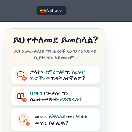
Amharic
▾
ይህ የተለመደ ይመስላል?
ሕጉን ታውቃለህ፣ ግን ሐረጎች አሁንም አንድ ላይ
ሲያቀናብሩ አይመጡም።
ቃላትን
ተምረዋል
፣ ግን
አረፍተ
ነገሮችን
መገንባት አትችሉም?
ህጎቹን
ያውቃሉ፣ ግን
ሲጠቀሙባቸው
ይደናበራሉ
?
መናገር
ይችላሉ
፣ ግን
በትክክል
መናገር ይፈልጋሉ?