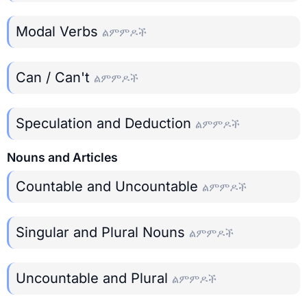
Modal Verbs
ልምምዶች
Can / Can't
ልምምዶች
Speculation and Deduction
ልምምዶች
Nouns and Articles
Countable and Uncountable
ልምምዶች
Singular and Plural Nouns
ልምምዶች
Uncountable and Plural
ልምምዶች