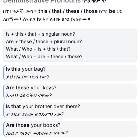
Demonstrative Pronouns
ጥያቄዎች
በጥያቄዎች ውስጥ
this / that / these / those
ከግስ
be
ጋር
አስማሙ፤ ለነጠላ
is
እና ለብዙ
are
ይጠቀሙ።
Is + this / that + singular noun?
Are + these / those + plural noun?
What / Who + is + this / that?
What / Who + are + these / those?
Is this
your bag?
ይህ የእርስዎ ቦርሳ ነው?
Are these
your keys?
እነዚህ ቁልፎችህ ናቸው?
Is that
your brother over there?
ያ እዚያ ያለው ወንድምህ ነው?
Are those
your books?
እነዚያ የአንተ መጽሐፍት ናቸው?