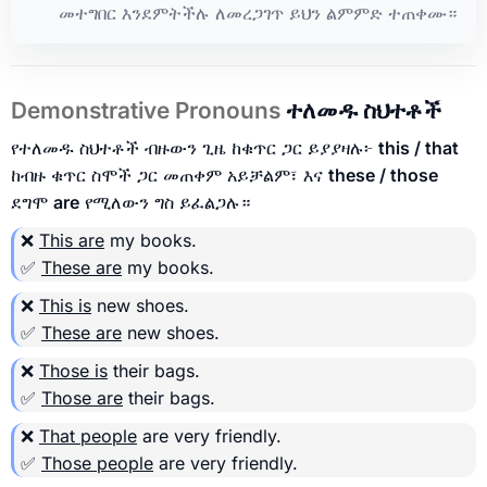
መተግበር እንደምትችሉ ለመረጋገጥ ይህን ልምምድ ተጠቀሙ።
Demonstrative Pronouns
ተለመዱ ስህተቶች
የተለመዱ ስህተቶች ብዙውን ጊዜ ከቁጥር ጋር ይያያዛሉ፦
this / that
ከብዙ ቁጥር ስሞች ጋር መጠቀም አይቻልም፣ እና
these / those
ደግሞ
are
የሚለውን ግስ ይፈልጋሉ።
❌
This are
my books.
✅
These are
my books.
❌
This is
new shoes.
✅
These are
new shoes.
❌
Those is
their bags.
✅
Those are
their bags.
❌
That people
are very friendly.
✅
Those people
are very friendly.