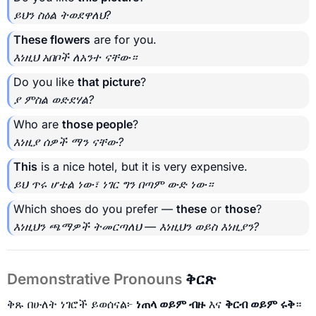
ይህን ስዕል ትወደዋለህ?
These flowers
are for you.
እነዚህ አበቦች ለአንተ ናቸው።
Do you like
that picture
?
ያ ምስል ወድደሃል?
Who are
those people
?
እነዚያ ሰዎች ማን ናቸው?
This
is a nice hotel, but it is very expensive.
ይህ ጥሩ ሆቴል ነው፣ ነገር ግን በጣም ውድ ነው።
Which shoes do you prefer —
these
or
those
?
እነዚህን ጫማዎች ትመርጣለህ — እነዚህን ወይስ እነዚያን?
Demonstrative Pronouns
ቅርጽ
ቅጹ በሁለት ነገሮች ይወሰናል፦
ነጠላ ወይም ብዙ
እና
ቅርብ ወይም ሩቅ
።