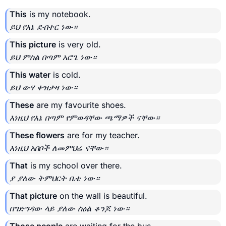
This
is my notebook.
ይህ የእኔ ደብተር ነው።
This picture
is very old.
ይህ ምስል በጣም አሮጌ ነው።
This water
is cold.
ይህ ውሃ ቀዝቃዛ ነው።
These
are my favourite shoes.
እነዚህ የእኔ በጣም የምወዳቸው ጫማዎች ናቸው።
These flowers
are for my teacher.
እነዚህ አበቦች ለመምህሬ ናቸው።
That
is my school over there.
ያ ያለው ትምህርት ቤቴ ነው።
That picture
on the wall is beautiful.
በግድግዳው ላይ ያለው ስዕል ቆንጆ ነው።