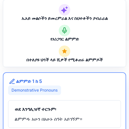
ኤአይ መልሶችን ይመረምራል እና ስህተቶችን ያብራራል
የአነጋገር ልምምድ
በተለያዩ ህጎች ላይ ሺዎች የሚቆጠሩ ልምምዶች
ልምምድ 1 ከ 5
Demonstrative Pronouns
ወደ እንግሊዝኛ ተርጉም፡
ልምምዱ አሁን በአሁኑ ሰዓት አይገኝም።