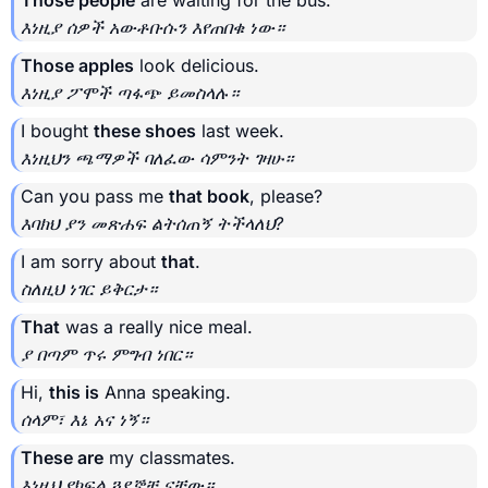
Those people
are waiting for the bus.
እነዚያ ሰዎች አውቶቡሱን እየጠበቁ ነው።
Those apples
look delicious.
እነዚያ ፖሞች ጣፋጭ ይመስላሉ።
I bought
these shoes
last week.
እነዚህን ጫማዎች ባለፈው ሳምንት ገዛሁ።
Can you pass me
that book
, please?
እባክህ ያን መጽሐፍ ልትሰጠኝ ትችላለህ?
I am sorry about
that
.
ስለዚህ ነገር ይቅርታ።
That
was a really nice meal.
ያ በጣም ጥሩ ምግብ ነበር።
Hi,
this is
Anna speaking.
ሰላም፣ እኔ አና ነኝ።
These are
my classmates.
እነዚህ የክፍል ጓደኞቼ ናቸው።