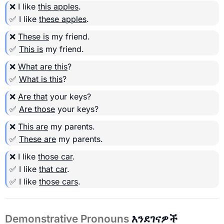
❌ I like
this apples
.
✅ I like
these apples
.
❌
These is
my friend.
✅
This is
my friend.
❌
What are this
?
✅
What is this
?
❌
Are that
your keys?
✅
Are those
your keys?
❌
This are
my parents.
✅
These are
my parents.
❌ I like
those car
.
✅ I like
that car
.
✅ I like
those cars
.
Demonstrative Pronouns
እንደገናዎች