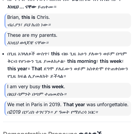
እነዚህ ... ናቸው
ይጠቀሙ።
Brian,
this is
Chris.
ብራያን፣ ይህ ክሪስ ነው።
These are my parents.
እነዚህ ወላጆቼ ናቸው።
በጊዜ አገላለጾች ውስጥ፣
this
ብዙ ጊዜ አሁን ያለውን ወይም በጣም
ቅርብ የሆነውን ጊዜ ያመለክታል፦
this morning
፣
this week
፣
this year
።
That
ደግሞ ያለፈውን ወይም አስቀድሞ የተጠቀሰውን
የጊዜ ክፍል ሊያመለክት ይችላል።
I am very busy
this week
.
በዚህ ሳምንት በጣም ተጠመድኩ።
We met in Paris in 2019.
That year
was unforgettable.
በ2019 በፓሪስ ተገናኘን። ያ ዓመት የማይረሳ ነበር።