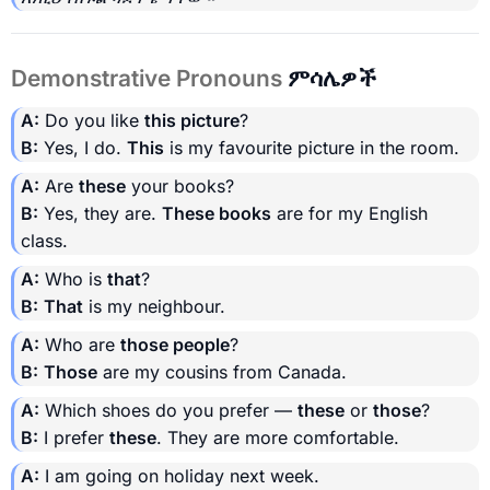
Demonstrative Pronouns
ምሳሌዎች
A:
Do you like
this picture
?
B:
Yes, I do.
This
is my favourite picture in the room.
A:
Are
these
your books?
B:
Yes, they are.
These books
are for my English
class.
A:
Who is
that
?
B:
That
is my neighbour.
A:
Who are
those people
?
B:
Those
are my cousins from Canada.
A:
Which shoes do you prefer —
these
or
those
?
B:
I prefer
these
. They are more comfortable.
A:
I am going on holiday next week.