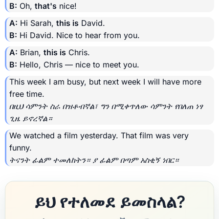
B:
Oh,
that's
nice!
A:
Hi Sarah,
this is
David.
B:
Hi David. Nice to hear from you.
A:
Brian,
this is
Chris.
B:
Hello, Chris — nice to meet you.
This week I am busy, but next week I will have more
free time.
በዚህ ሳምንት ስራ በዝቶብኛል፣ ግን በሚቀጥለው ሳምንት የበለጠ ነፃ
ጊዜ ይኖረኛል።
We watched a film yesterday. That film was very
funny.
ትናንት ፊልም ተመለከትን። ያ ፊልም በጣም አስቂኝ ነበር።
ይህ የተለመደ ይመስላል?