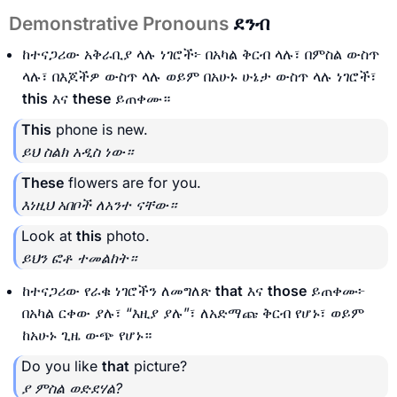
Demonstrative Pronouns
ደንብ
ከተናጋሪው አቅራቢያ ላሉ ነገሮች፦ በአካል ቅርብ ላሉ፣ በምስል ውስጥ
ላሉ፣ በእጆችዎ ውስጥ ላሉ ወይም በአሁኑ ሁኔታ ውስጥ ላሉ ነገሮች፣
this
እና
these
ይጠቀሙ።
This
phone is new.
ይህ ስልክ አዲስ ነው።
These
flowers are for you.
እነዚህ አበቦች ለአንተ ናቸው።
Look at
this
photo.
ይህን ፎቶ ተመልከት።
ከተናጋሪው የራቁ ነገሮችን ለመግለጽ
that
እና
those
ይጠቀሙ፦
በአካል ርቀው ያሉ፣ “እዚያ ያሉ”፣ ለአድማጩ ቅርብ የሆኑ፣ ወይም
ከአሁኑ ጊዜ ውጭ የሆኑ።
Do you like
that
picture?
ያ ምስል ወድደሃል?