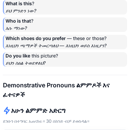
What is this
?
ይህ ምንድን ነው?
Who is that
?
እሱ ማነው?
Which shoes do you prefer
— these or those?
እነዚህን ጫማዎች ትመርጣለህ — እነዚህን ወይስ እነዚያን?
Do you like
this picture?
ይህን ስዕል ትወደዋለህ?
Demonstrative Pronouns ልምምዶች እና
ፈተናዎች
አሁን ልምምድ አድርግ
ደንቡን በተግባር አጠናክሩ። 30 ሰከንድ ብቻ ይወስዳል።