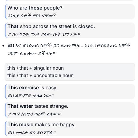
Who are
those
people?
እነዚያ ሰዎች ማን ናቸው?
That
shop across the street is closed.
ያ ከመንገዱ ማዶ ያለው ሱቅ ዝግ ነው።
ይህ
እና
ያ
ከነጠላ ስሞች ጋር ይጠቀማሉ። እነሱ ከማይቆጠሩ ስሞች
ጋርም ሊጠቀሙ ይችላሉ።
this / that + singular noun
this / that + uncountable noun
This exercise
is easy.
ይህ ልምምድ ቀላል ነው።
That water
tastes strange.
ያ ውሃ እንግዳ ጣዕም አለው።
This music
makes me happy.
ይህ ሙዚቃ ደስ ያሰኘኛል።