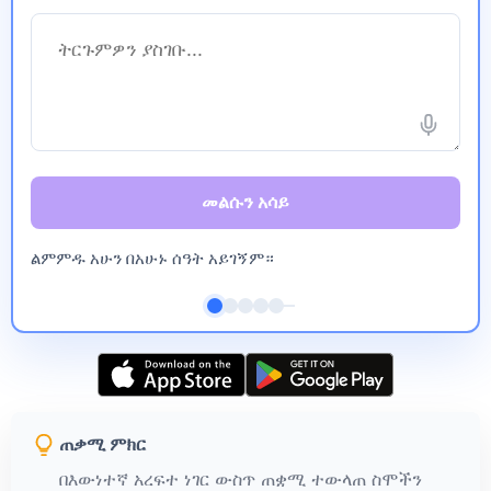
መልሱን አሳይ
ልምምዱ አሁን በአሁኑ ሰዓት አይገኝም።
ጠቃሚ ምክር
በእውነተኛ አረፍተ ነገር ውስጥ ጠቋሚ ተውላጠ ስሞችን