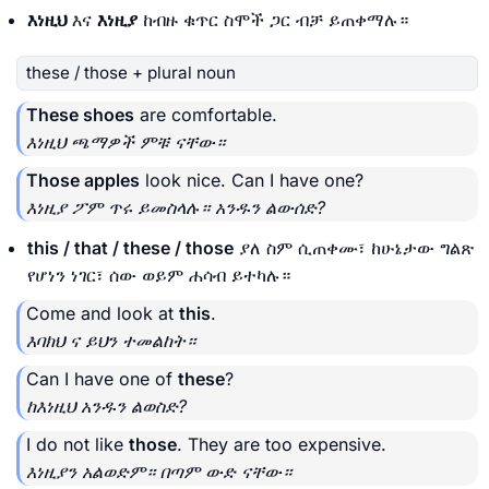
እነዚህ
እና
እነዚያ
ከብዙ ቁጥር ስሞች ጋር ብቻ ይጠቀማሉ።
these / those + plural noun
These shoes
are comfortable.
እነዚህ ጫማዎች ምቹ ናቸው።
Those apples
look nice. Can I have one?
እነዚያ ፖም ጥሩ ይመስላሉ። አንዱን ልውሰድ?
this / that / these / those
ያለ ስም ሲጠቀሙ፣ ከሁኔታው ግልጽ
የሆነን ነገር፣ ሰው ወይም ሐሳብ ይተካሉ።
Come and look at
this
.
እባክህ ና ይህን ተመልከት።
Can I have one of
these
?
ከእነዚህ አንዱን ልወስድ?
I do not like
those
. They are too expensive.
እነዚያን አልወድም። በጣም ውድ ናቸው።