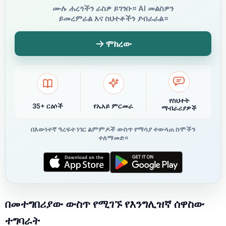
ሙሉ ሐረጎችን ራስዎ ይገንቡ። AI መልስዎን
ይመረምራል እና ስህተቶችን ያብራራል።
ሞክረው
የስህተት
35+ ርዕሶች
የኤአይ ምርመራ
ማብራሪያዎች
በእውነተኛ ዓረፍተ ነገር ልምምዶች ውስጥ የማሳያ ተውላጠ ስሞችን
ተለማመድ።
በመተግበሪያው ውስጥ የሚገኙ የእንግሊዝኛ ሰዋስው
ተግባራት