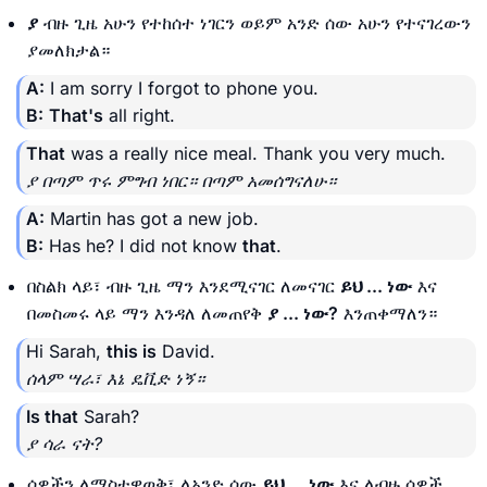
ያ
ብዙ ጊዜ አሁን የተከሰተ ነገርን ወይም አንድ ሰው አሁን የተናገረውን
ያመለክታል።
A:
I am sorry I forgot to phone you.
B:
That's
all right.
That
was a really nice meal. Thank you very much.
ያ በጣም ጥሩ ምግብ ነበር። በጣም አመሰግናለሁ።
A:
Martin has got a new job.
B:
Has he? I did not know
that
.
በስልክ ላይ፣ ብዙ ጊዜ ማን እንደሚናገር ለመናገር
ይህ ... ነው
እና
በመስመሩ ላይ ማን እንዳለ ለመጠየቅ
ያ ... ነው?
እንጠቀማለን።
Hi Sarah,
this is
David.
ሰላም ሣራ፣ እኔ ዴቪድ ነኝ።
Is that
Sarah?
ያ ሳራ ናት?
ሰዎችን ለማስተዋወቅ፣ ለአንድ ሰው
ይህ ... ነው
እና ለብዙ ሰዎች