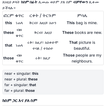
እነዚህ ቃላት
ከስም በፊት
ሊመጡ ወይም ያለ ስም
ብቻቸውን
ሊቆሙ
ይችላሉ።
ፎርም
ቁጥር
ርቀት / ትርጉም
ምሳሌ
this
ነጠላ
ቅርብ፣ እዚህ፣ አሁን
This
bag is mine.
ብዙ
these
ቅርብ፣ እዚህ
These
books are new.
ቁጥር
ሩቅ፣ እዚያ፣ አስቀድሞ
That
picture is
that
ነጠላ
ተባለ / ተከሰተ
beautiful.
ብዙ
Those
people are my
those
ሩቅ፣ እዚያ
ቁጥር
neighbours.
near + singular:
this
near + plural:
these
far + singular:
that
far + plural:
those
ከስም ጋር እና ያለ ስም