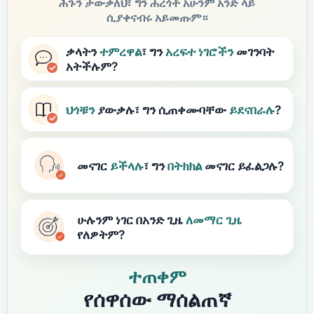
ሕጉን ታውቃለህ፣ ግን ሐረጎች አሁንም አንድ ላይ
ሲያቀናብሩ አይመጡም።
ቃላትን
ተምረዋል
፣ ግን
አረፍተ ነገሮችን
መገንባት
አትችሉም?
ህጎቹን
ያውቃሉ፣ ግን ሲጠቀሙባቸው
ይደናበራሉ
?
መናገር
ይችላሉ
፣ ግን
በትክክል
መናገር ይፈልጋሉ?
ሁሉንም ነገር በአንድ ጊዜ
ለመማር
ጊዜ
የለዎትም?
ተጠቀም
የሰዋሰው ማሰልጠኛ