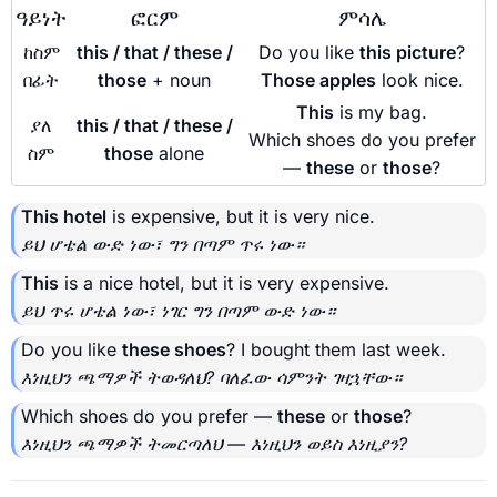
ዓይነት
ፎርም
ምሳሌ
ከስም
this / that / these /
Do you like
this picture
?
በፊት
those
+ noun
Those apples
look nice.
This
is my bag.
ያለ
this / that / these /
Which shoes do you prefer
ስም
those
alone
—
these
or
those
?
This hotel
is expensive, but it is very nice.
ይህ ሆቴል ውድ ነው፣ ግን በጣም ጥሩ ነው።
This
is a nice hotel, but it is very expensive.
ይህ ጥሩ ሆቴል ነው፣ ነገር ግን በጣም ውድ ነው።
Do you like
these shoes
? I bought them last week.
እነዚህን ጫማዎች ትወዳለህ? ባለፈው ሳምንት ገዛኋቸው።
Which shoes do you prefer —
these
or
those
?
እነዚህን ጫማዎች ትመርጣለህ — እነዚህን ወይስ እነዚያን?