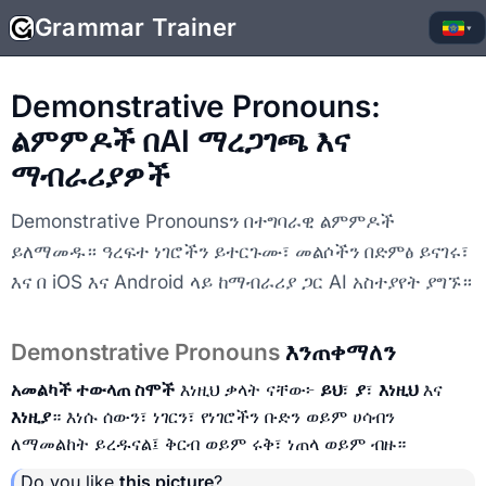
Grammar Trainer
▾
Demonstrative Pronouns:
ልምምዶች በAI ማረጋገጫ እና
ማብራሪያዎች
Demonstrative Pronounsን በተግባራዊ ልምምዶች
ይለማመዱ። ዓረፍተ ነገሮችን ይተርጉሙ፣ መልሶችን በድምፅ ይናገሩ፣
እና በ iOS እና Android ላይ ከማብራሪያ ጋር AI አስተያየት ያግኙ።
Demonstrative Pronouns
እንጠቀማለን
አመልካች ተውላጠ ስሞች
እነዚህ ቃላት ናቸው፦
ይህ
፣
ያ
፣
እነዚህ
እና
እነዚያ
። እነሱ ሰውን፣ ነገርን፣ የነገሮችን ቡድን ወይም ሀሳብን
ለማመልከት ይረዱናል፤ ቅርብ ወይም ሩቅ፣ ነጠላ ወይም ብዙ።
Do you like
this picture
?