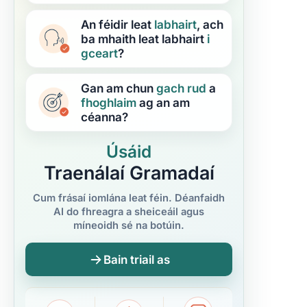
An féidir leat
labhairt
, ach
ba mhaith leat labhairt
i
gceart
?
Gan am chun
gach rud
a
fhoghlaim
ag an am
céanna?
Úsáid
Traenálaí Gramadaí
Cum frásaí iomlána leat féin. Déanfaidh
AI do fhreagra a sheiceáil agus
míneoidh sé na botúin.
Bain triail as