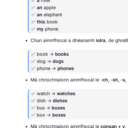
✅
a
river
✅
an
apple
✅
an
elephant
✅
this
book
✅
my
phone
Chun ainmfhocal a dhéanamh
iolra
, de ghnát
✅ book →
books
✅ dog →
dogs
✅ phone →
phones
Má chríochnaíonn ainmfhocal le
-ch, -sh, -s,
✅ watch →
watches
✅ dish →
dishes
✅ bus →
buses
✅ box →
boxes
Má chríochnaíonn ainmfhocal le
consan + y
,