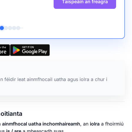
Taispeáin an freagra
 féidir leat ainmfhocail uatha agus iolra a chur i
oitianta
h
ainmfhocal uatha inchomhaireamh
, an
iolra
a fhoirmiú
gus
is / are
a mheascadh suas.