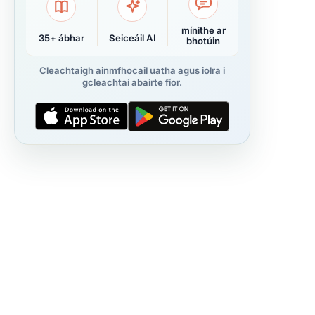
mínithe ar
35+ ábhar
Seiceáil AI
bhotúin
Cleachtaigh ainmfhocail uatha agus iolra i
gcleachtaí abairte fíor.