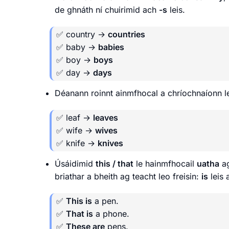
de ghnáth ní chuirimid ach
-s
leis.
✅ country →
countries
✅ baby →
babies
✅ boy →
boys
✅ day →
days
Déanann roinnt ainmfhocal a chríochnaíonn 
✅ leaf →
leaves
✅ wife →
wives
✅ knife →
knives
Úsáidimid
this / that
le hainmfhocail
uatha
a
briathar a bheith ag teacht leo freisin:
is
leis 
✅
This is
a pen.
✅
That is
a phone.
✅
These are
pens.