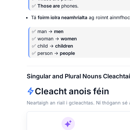
✅
Those are
phones.
Tá
foirm iolra neamhrialta
ag roinnt ainmfhoca
✅ man →
men
✅ woman →
women
✅ child →
children
✅ person →
people
Singular and Plural Nouns Cleachtaí
Cleacht anois féin
Neartaigh an riail i gcleachtas. Ní thógann sé