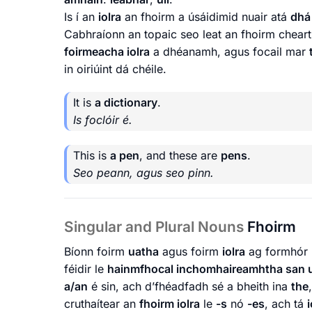
Is í an
iolra
an fhoirm a úsáidimid nuair atá
dhá
Cabhraíonn an topaic seo leat an fhoirm cheart 
foirmeacha iolra
a dhéanamh, agus focail mar
in oiriúint dá chéile.
It is
a dictionary
.
Is foclóir é.
This is
a pen
, and these are
pens
.
Seo peann, agus seo pinn.
Singular and Plural Nouns
Fhoirm
Bíonn foirm
uatha
agus foirm
iolra
ag formhór
féidir le
hainmfhocal inchomhaireamhtha san 
a/an
é sin, ach d’fhéadfadh sé a bheith ina
the
cruthaítear an
fhoirm iolra
le
-s
nó
-es
, ach tá