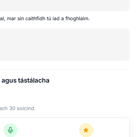
l, mar sin caithfidh tú iad a fhoghlaim.
 agus tástálacha
 ach 30 soicind.