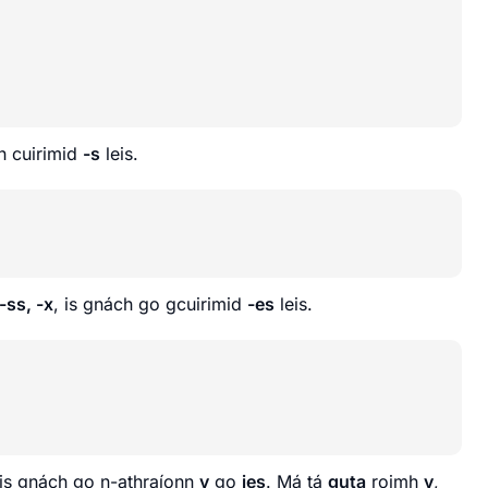
h cuirimid
-s
leis.
 -ss, -x
, is gnách go gcuirimid
-es
leis.
 is gnách go n-athraíonn
y
go
ies
. Má tá
guta
roimh
y
,