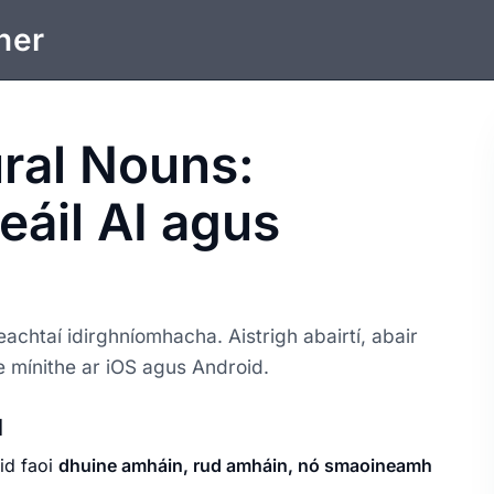
ner
ural Nouns:
ceáil AI agus
achtaí idirghníomhacha. Aistrigh abairtí, abair
le mínithe ar iOS agus Android.
d
id faoi
dhuine amháin, rud amháin, nó smaoineamh