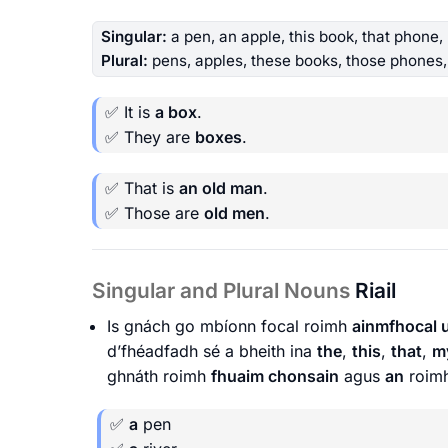
Singular:
a pen, an apple, this book, that phone, m
Plural:
pens, apples, these books, those phones, 
✅ It is
a box
.
✅ They are
boxes
.
✅ That is
an old man
.
✅ Those are
old men
.
Singular and Plural Nouns
Riail
Is gnách go mbíonn focal roimh
ainmfhocal 
d’fhéadfadh sé a bheith ina
the
,
this
,
that
,
m
ghnáth roimh
fhuaim chonsain
agus
an
roim
✅
a
pen