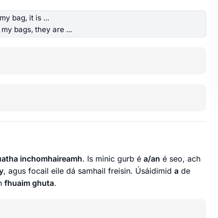
y bag, it is ...
my bags, they are ...
uatha inchomhaireamh
. Is minic gurb é
a/an
é seo, ach
y
, agus focail eile dá samhail freisin. Úsáidimid
a
de
h
fhuaim ghuta
.