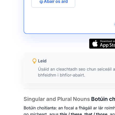
Abair os ard
Leid
Úsáid an cleachtadh seo chun seiceáil an
bhfeidhm i bhfíor-abairt.
Singular and Plural Nouns
Botúin ch
Botúin choitianta: an focal a fhágáil ar lár roim
go mícheart, agus
this / these
,
that / those
, a