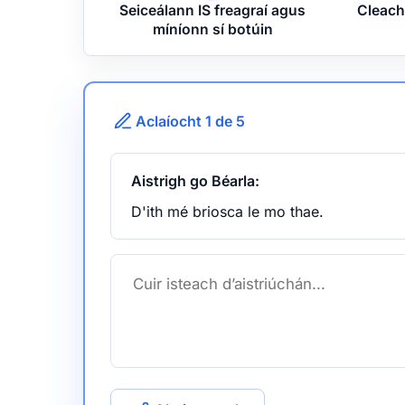
Seiceálann IS freagraí agus
Cleach
míníonn sí botúin
Aclaíocht 1 de 5
Aistrigh go Béarla:
D'ith mé briosca le mo thae.