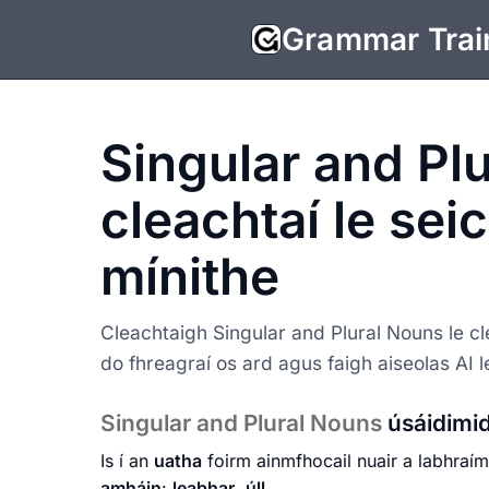
Grammar Trai
Singular and Pl
cleachtaí le sei
mínithe
Cleachtaigh Singular and Plural Nouns le cle
do fhreagraí os ard agus faigh aiseolas AI 
Singular and Plural Nouns
úsáidimi
Is í an
uatha
foirm ainmfhocail nuair a labhraím
amháin
:
leabhar
,
úll
.