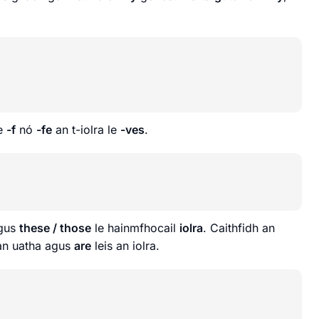
le
-f
nó
-fe
an t-iolra le
-ves
.
gus
these / those
le hainmfhocail
iolra
. Caithfidh an
an uatha agus
are
leis an iolra.