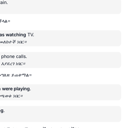
ain.
ችላል።
as watching
TV.
መለከተች ነበር።
phone calls.
እያደረገ ነበር።
ለመግለጽ ይጠቀማል።
n
were playing
.
ተጫወቱ ነበር።
ng
.