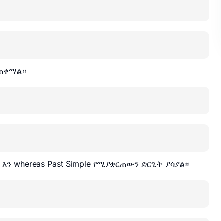
ይጠቀማል።
፣ እን whereas Past Simple የሚያቋርጠውን ድርጊት ያሳያል።