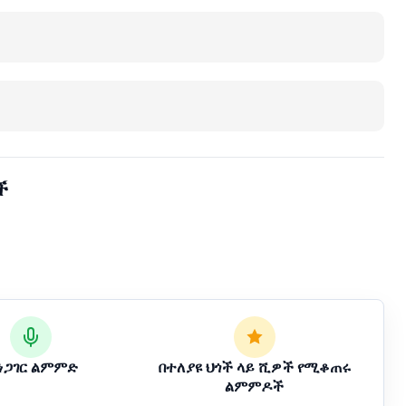
ች
አነጋገር ልምምድ
በተለያዩ ህጎች ላይ ሺዎች የሚቆጠሩ
ልምምዶች