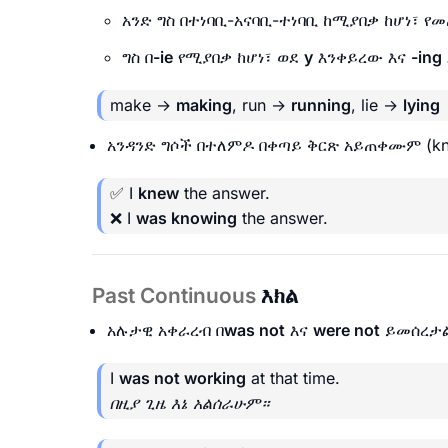
አንድ ግስ በተነባቢ-አናባቢ-ተነባቢ ከሚያበቃ ከሆነ፣ የ
ግስ በ
-ie
የሚያበቃ ከሆነ፣ ወደ
y
እንቀይረው እና
-ing
make →
making
, run →
running
, lie →
lying
አንዳንድ ግሶች በተለምዶ በቀጣይ ቅርጽ አይጠቀሙም (know, 
✅ I
knew
the answer.
❌ I
was knowing
the answer.
Past Continuous
እክል
አሉታዊ አቀራረብ በ
was not
እና
were not
ይመሰረታ
I
was not working
at that time.
በዚያ ጊዜ እኔ አልሰራሁም።