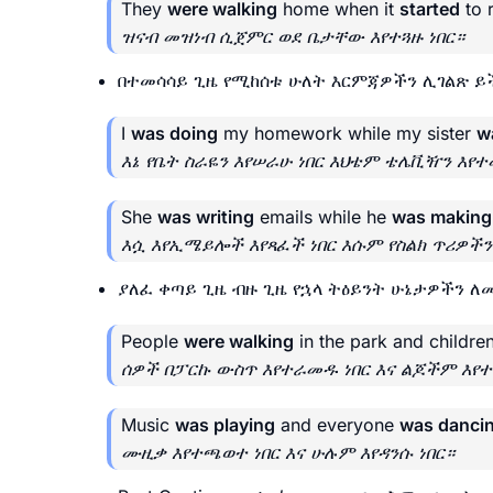
They
were walking
home when it
started
to r
ዝናብ መዝነብ ሲጀምር ወደ ቤታቸው እየተጓዙ ነበር።
በተመሳሳይ ጊዜ የሚከሰቱ ሁለት እርምጃዎችን ሊገልጽ ይ
I
was doing
my homework while my sister
w
እኔ የቤት ስራዬን እየሠራሁ ነበር እህቴም ቴሌቪዥን እየተ
She
was writing
emails while he
was making
እሷ እየኢሜይሎች እየጻፈች ነበር እሱም የስልክ ጥሪዎችን 
ያለፈ ቀጣይ ጊዜ ብዙ ጊዜ የኋላ ትዕይንት ሁኔታዎችን 
People
were walking
in the park and childre
ሰዎች በፓርኩ ውስጥ እየተራመዱ ነበር እና ልጆችም እየ
Music
was playing
and everyone
was danci
ሙዚቃ እየተጫወተ ነበር እና ሁሉም እየዳንሱ ነበር።