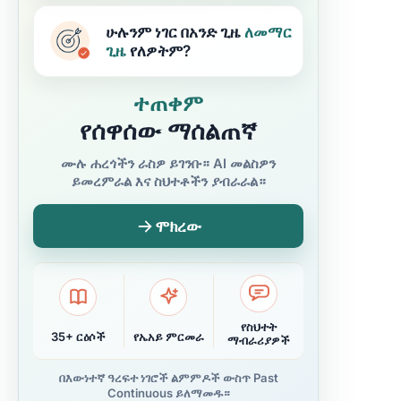
ሁሉንም ነገር በአንድ ጊዜ
ለመማር
ጊዜ
የለዎትም?
ተጠቀም
የሰዋሰው ማሰልጠኛ
ሙሉ ሐረጎችን ራስዎ ይገንቡ። AI መልስዎን
ይመረምራል እና ስህተቶችን ያብራራል።
ሞክረው
የስህተት
35+ ርዕሶች
የኤአይ ምርመራ
ማብራሪያዎች
በእውነተኛ ዓረፍተ ነገሮች ልምምዶች ውስጥ Past
Continuous ይለማመዱ።