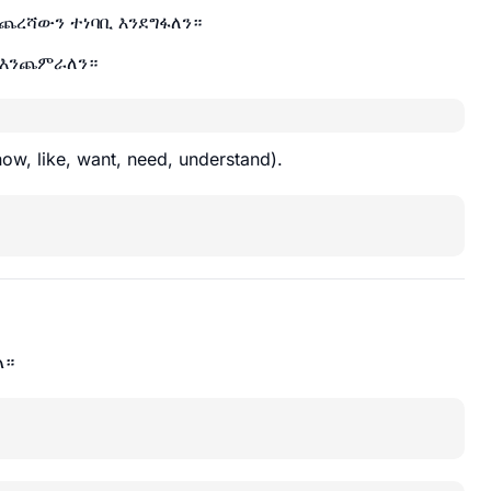
መጨረሻውን ተነባቢ እንደግፋለን።
እንጨምራለን።
like, want, need, understand).
ል።