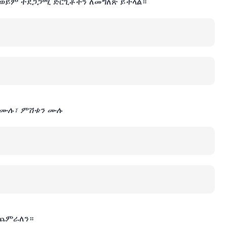
ወይም ተደጋጋሚ ድርጊቶችን ለመግለጽ ይችላል።
ኑን ሙሉ፣ ምሽቱን ሙሉ
ጨምራለን።