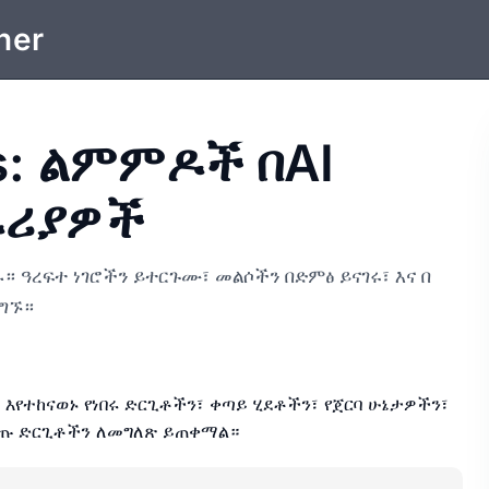
ner
us: ልምምዶች በAI
ራሪያዎች
 ዓረፍተ ነገሮችን ይተርጉሙ፣ መልሶችን በድምፅ ይናገሩ፣ እና በ
ያግኙ።
ይ እየተከናወኑ የነበሩ ድርጊቶችን፣ ቀጣይ ሂደቶችን፣ የጀርባ ሁኔታዎችን፣
ቋረጡ ድርጊቶችን ለመግለጽ ይጠቀማል።