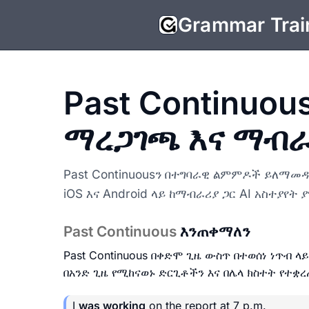
Grammar Trai
Past Continuo
ማረጋገጫ እና ማብ
Past Continuousን በተግባራዊ ልምምዶች ይለማመዱ።
iOS እና Android ላይ ከማብራሪያ ጋር AI አስተያየት 
Past Continuous
እንጠቀማለን
Past Continuous በቀድሞ ጊዜ ውስጥ በተወሰነ ነጥብ ላ
በአንድ ጊዜ የሚከናወኑ ድርጊቶችን እና በሌላ ክስተት የተ
I
was working
on the report at 7 p.m.