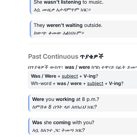
She
wasn't listening
to music.
እሷ ሙዚቃ አታዳምጥም ነበር።
They
weren't waiting
outside.
ከውጭ ቆመው አልነበሩም።
Past Continuous
ጥያቄዎች
በጥያቄዎች ውስጥ፣
was / were
ከግስ ተዋናይ በፊት ይመ
Was / Were
+
subject
+
V-ing
?
Wh-word +
was / were
+
subject
+
V-ing
?
Were
you
working
at 8 p.m.?
ከምሽቱ 8 ሰዓት ላይ እየሰራህ ነበር?
Was
she
coming
with you?
እሷ ከአንተ ጋር ትመጣ ነበር?