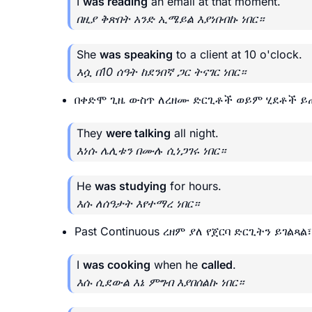
I
was reading
an email at that moment.
በዚያ ቅጽበት አንድ ኢሜይል እያነበብኩ ነበር።
She
was speaking
to a client at 10 o'clock.
እሷ በ10 ሰዓት ከደንበኛ ጋር ትናገር ነበር።
በቀድሞ ጊዜ ውስጥ ለረዘሙ ድርጊቶች ወይም ሂደቶች 
They
were talking
all night.
እነሱ ሌሊቱን በሙሉ ሲነጋገሩ ነበር።
He
was studying
for hours.
እሱ ለሰዓታት እየተማረ ነበር።
Past Continuous ረዘም ያለ የጀርባ ድርጊትን ይገልጻል
I
was cooking
when he
called
.
እሱ ሲደውል እኔ ምግብ እያበሰልኩ ነበር።