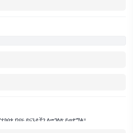
እየተከሰቱ የነበሩ ድርጊቶችን ለመግለጽ ይጠቀማል።