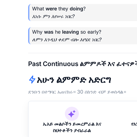
What
were
they
doing
?
እነሱ ምን እየሠሩ ነበር?
Why
was
he
leaving
so early?
ለምን እንዲህ ቀደም ብሎ እየሄደ ነበር?
Past Continuous ልምምዶች እና ፈተናዎ
አሁን ልምምድ አድርግ
ደንቡን በተግባር አጠናክሩ። 30 ሰከንድ ብቻ ይወስዳል።
ኤአይ መልሶችን ይመረምራል እና
የ
ስህተቶችን ያብራራል