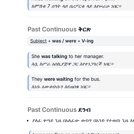
ከምሽቱ 7 ሰዓት ላይ በሪፖርቱ ላይ እየሠራሁ ነበር።
Past Continuous
ቅርጽ
Subject
+
was / were
+
V-ing
She
was talking
to her manager.
እሷ ከሥራ አስኪያጅዋ ጋር እየተነጋገረች ነበር።
They
were waiting
for the bus.
እነሱ አውቶቡሱን እየጠበቁ ነበር።
Past Continuous
ደንብ
ያለፈ ቀጣይ ጊዜ በአለፈው ውስጥ በአንድ የተወሰነ ጊዜ 