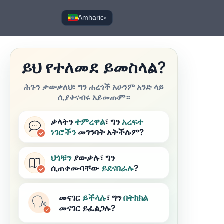
Amharic
▾
ይህ የተለመደ ይመስላል?
ሕጉን ታውቃለህ፣ ግን ሐረጎች አሁንም አንድ ላይ
ሲያቀናብሩ አይመጡም።
ቃላትን
ተምረዋል
፣ ግን
አረፍተ
ነገሮችን
መገንባት አትችሉም?
ህጎቹን
ያውቃሉ፣ ግን
ሲጠቀሙባቸው
ይደናበራሉ
?
መናገር
ይችላሉ
፣ ግን
በትክክል
መናገር ይፈልጋሉ?