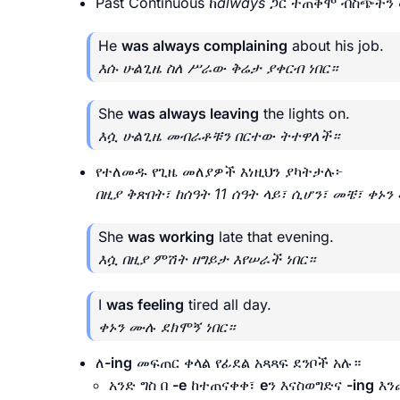
Past Continuous ከ
always
ጋር ተጠቅሞ ብስጭትን 
He
was always complaining
about his job.
እሱ ሁልጊዜ ስለ ሥራው ቅሬታ ያቀርብ ነበር።
She
was always leaving
the lights on.
እሷ ሁልጊዜ መብራቶቹን በርተው ትተዋለች።
የተለመዱ የጊዜ መለያዎች እነዚህን ያካትታሉ፦
በዚያ ቅጽበት፣ ከሰዓት 11 ሰዓት ላይ፣ ሲሆን፣ መቼ፣ ቀ
She
was working
late that evening.
እሷ በዚያ ምሽት ዘግይታ እየሠራች ነበር።
I
was feeling
tired all day.
ቀኑን ሙሉ ደክሞኝ ነበር።
ለ
-ing
መፍጠር ቀላል የፊደል አጻጻፍ ደንቦች አሉ።
አንድ ግስ በ
-e
ከተጠናቀቀ፣
e
ን እናስወግድና
-ing
እን