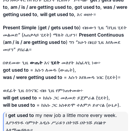
to
,
am / is / are getting used to
,
got used to
,
was / were
getting used to
,
will get used to
, እና ወዘተ።
Present Simple
(
get / gets used to
) ብዙውን ጊዜ “በጊዜ ሂደት
መልመድ” (አጠቃላይ ሂደት) ማለት ሲሆን፣
Present Continuous
(
am / is / are getting used to
) ግን “አሁን በዚህ ጊዜ እየለመደ
መሆን” ያበራል።
በቀደመው ጊዜ
ውጤት
እና
ሂደት
መለየት አስፈላጊ ነው፦
got used to
= እሱን ለመዱ (ውጤት),
was / were getting used to
= እሱን እየለመዱ ነበር (ሂደት)።
ወደፊት ጊዜ ስንናገር ብዙ ጊዜ የምንጠቀመው፦
will get used to
= ከእሱ ጋር መለመድ ይጀምራል (ሂደት),
will be used to
= ከእሱ ጋር አስቀድሞ ተለምዶ ይሆናል (ሁኔታ).
I
get
used to
my new job a little more every week.
እያንዳንዱ ሳምንት አዲሱ ሥራዬን በትንሹ በትንሹ ይበልጥ
እለማመዳለሁ።