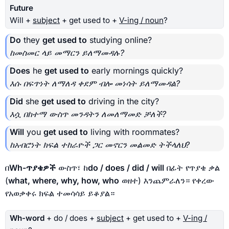
Future
Will +
subject
+ get used to +
V-ing / noun
?
Do
they
get used to
studying online?
ከመስመር ላይ መማርን ይለማመዳሉ?
Does
he
get used to
early mornings quickly?
እሱ በፍጥነት ለማለዳ ቀደም ብሎ መነሳት ይለማመዳል?
Did
she
get used to
driving in the city?
እሷ በከተማ ውስጥ መንዳትን ለመለማመድ ቻለች?
Will
you
get used to
living with roommates?
ከአብሮነት ክፍል ተከራዮች ጋር መኖርን መልመድ ትችላለህ?
በ
Wh-ጥያቄዎች
ውስጥ፣ ከ
do / does / did / will
በፊት የጥያቄ ቃል
(
what, where, why, how, who
ወዘተ) እንጨምራለን። የቀረው
የአወቃቀሩ ክፍል ተመሳሳይ ይቆያል።
Wh-word
+ do / does +
subject
+ get used to +
V-ing /