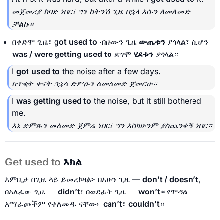
መጀመሪያ ከባድ ነበር፣ ግን ከትንሽ ጊዜ በኋላ እሱን ለመለመድ
ቻልኩ።
በቀድሞ ጊዜ፣
got used to
ብዙውን ጊዜ
ውጤቱን
ያጎላል፣ ሲሆን
was / were getting used to
ደግሞ
ሂደቱን
ያጎላል።
I
got
used to
the noise after a few days.
ከጥቂት ቀናት በኋላ ድምፁን ለመለመድ ጀመርሁ።
I
was getting
used to
the noise, but it still bothered
me.
እኔ ድምጹን መለመድ ጀምሬ ነበር፣ ግን እስካሁንም ያስጨንቀኝ ነበር።
Get used to
እክል
እምቢታ በጊዜ ላይ ይመረኮዛል፦ በአሁን ጊዜ —
don’t / doesn’t
,
በአለፈው ጊዜ —
didn’t
፣ በወደፊት ጊዜ —
won’t
። የሞዳል
አማራጮችም የተለመዱ ናቸው፦
can’t
፣
couldn’t
።