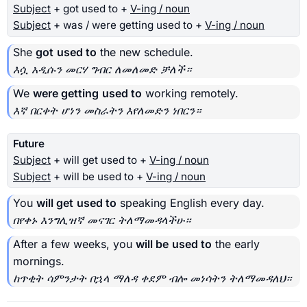
Subject
+ got used to +
V-ing / noun
Subject
+ was / were getting used to +
V-ing / noun
She
got
used to
the new schedule.
እሷ አዲሱን መርሃ ግብር ለመለመድ ቻለች።
We
were getting
used to
working remotely.
እኛ በርቀት ሆነን መስራትን እየለመድን ነበርን።
Future
Subject
+ will get used to +
V-ing / noun
Subject
+ will be used to +
V-ing / noun
You
will get
used to
speaking English every day.
በየቀኑ እንግሊዝኛ መናገር ትለማመዳላችሁ።
After a few weeks, you
will be
used to
the early
mornings.
ከጥቂት ሳምንታት በኋላ ማለዳ ቀደም ብሎ መነሳትን ትለማመዳለህ።