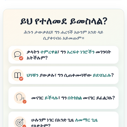
ይህ የተለመደ ይመስላል?
ሕጉን ታውቃለህ፣ ግን ሐረጎች አሁንም አንድ ላይ
ሲያቀናብሩ አይመጡም።
ቃላትን
ተምረዋል
፣ ግን
አረፍተ ነገሮችን
መገንባት
አትችሉም?
ህጎቹን
ያውቃሉ፣ ግን ሲጠቀሙባቸው
ይደናበራሉ
?
መናገር
ይችላሉ
፣ ግን
በትክክል
መናገር ይፈልጋሉ?
ሁሉንም ነገር በአንድ ጊዜ
ለመማር
ጊዜ
የለዎትም?