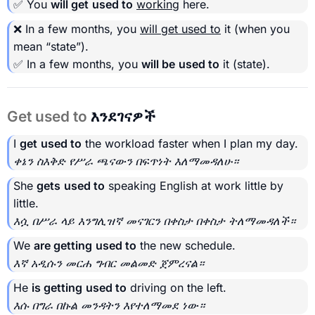
✅ You
will get
used to
working
here.
❌ In a few months, you
will get used to
it (when you
mean “state”).
✅ In a few months, you
will be
used to
it (state).
Get used to
እንደገናዎች
I
get
used to
the workload faster when I plan my day.
ቀኔን ስእቅድ የሥራ ጫናውን በፍጥነት እለማመዳለሁ።
She
gets
used to
speaking English at work little by
little.
እሷ በሥራ ላይ እንግሊዝኛ መናገርን በቀስታ በቀስታ ትለማመዳለች።
We
are getting
used to
the new schedule.
እኛ አዲሱን መርሐ ግብር መልመድ ጀምረናል።
He
is getting
used to
driving on the left.
እሱ በግራ በኩል መንዳትን እየተለማመደ ነው።