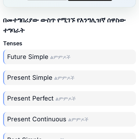
በመተግበሪያው ውስጥ የሚገኙ የእንግሊዝኛ ሰዋስው
ተግባራት
Tenses
Future Simple
ልምምዶች
Present Simple
ልምምዶች
Present Perfect
ልምምዶች
Present Continuous
ልምምዶች