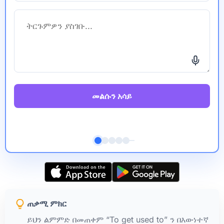
መልሱን አሳይ
ጠቃሚ ምክር
ይህን ልምምድ በመጠቀም “To get used to” ን በእውነተኛ