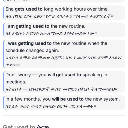
She
gets
used to
long working hours over time.
እሷ በጊዜ ሂደት ረጅም የሥራ ሰዓታትን ማለመድ ትጀምራለች።
I
am getting
used to
the new routine.
እኔ አዲሱን ሥርዓት ለመለማመድ እየተለመድሁ ነው።
I
was getting
used to
the new routine when the
schedule changed again.
አዲሱን ልማድ ልለማመድ ስጀምር ነበር ፣ መርሃ ግብሩ ደግሞ እንደገና
ተቀየረ።
Don’t worry — you
will get
used to
speaking in
meetings.
አትጨነቅ — በስብሰባዎች ውስጥ መናገርን በቅርቡ ትለማመዳለህ።
In a few months, you
will be
used to
the new system.
በጥቂት ወራት ውስጥ ከአዲሱ ስርዓት ጋር ይለመዳሉ።
Get used to
ቅርጽ