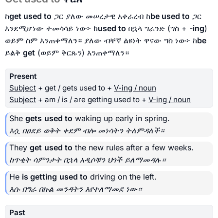
ከ
get used to
ጋር ያለው መሠረታዊ አቀራረብ ከ
be used to
ጋር
እንደሚሆነው ተመሳሳይ ነው፦ ከ
used to
በኋላ ግራንድ (ግስ +
-ing
)
ወይም ስም እንጠቀማለን። ያለው ብቸኛ ልዩነት ዋናው ግስ ነው፦ ከ
be
ይልቅ
get
(ወይም ቅርጹን) እንጠቀማለን።
Present
Subject
+ get / gets used to +
V-ing / noun
Subject
+ am / is / are getting used to +
V-ing / noun
She
gets
used to
waking up early in spring.
እሷ በፀደይ ወቅት ቀደም ብሎ መነሳትን ትለምዳለች።
They
get
used to
the new rules after a few weeks.
ከጥቂት ሳምንታት በኋላ አዲሶቹን ህጎች ይለማመዳሉ።
He
is getting
used to
driving on the left.
እሱ በግራ በኩል መንዳትን እየተለማመደ ነው።
Past