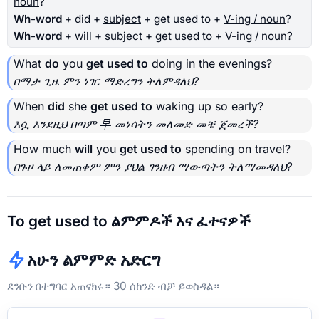
noun
?
Wh-word
+ did +
subject
+ get used to +
V-ing / noun
?
Wh-word
+ will +
subject
+ get used to +
V-ing / noun
?
What
do
you
get used to
doing in the evenings?
በማታ ጊዜ ምን ነገር ማድረግን ትለምዳለህ?
When
did
she
get used to
waking up so early?
እሷ እንደዚህ በጣም 早 መነሳትን መለመድ መቼ ጀመረች?
How much
will
you
get used to
spending on travel?
በጉዞ ላይ ለመጠቀም ምን ያህል ገንዘብ ማውጣትን ትለማመዳለህ?
To get used to ልምምዶች እና ፈተናዎች
አሁን ልምምድ አድርግ
ደንቡን በተግባር አጠናክሩ። 30 ሰከንድ ብቻ ይወስዳል።