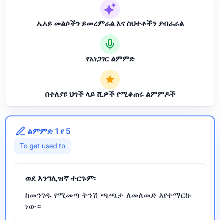
ኤአይ መልሶችን ይመረምራል እና ስህተቶችን ያብራራል
የአነጋገር ልምምድ
በተለያዩ ህጎች ላይ ሺዎች የሚቆጠሩ ልምምዶች
ልምምድ 1 የ 5
To get used to
ወደ እንግሊዝኛ ተርጉም፡
ከመንገዱ የሚመጣ ትንሽ ጫጫታ ለመለመድ እየተማርኩ
ነው።