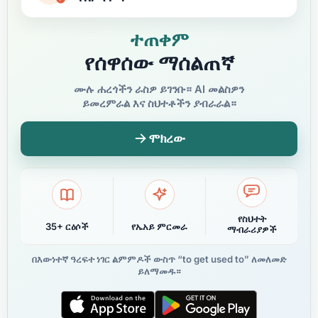
ተጠቀም
የሰዋሰው ማሰልጠኛ
ሙሉ ሐረጎችን ራስዎ ይገንቡ። AI መልስዎን
ይመረምራል እና ስህተቶችን ያብራራል።
ሞክረው
የስህተት
35+ ርዕሶች
የኤአይ ምርመራ
ማብራሪያዎች
በእውነተኛ ዓረፍተ ነገር ልምምዶች ውስጥ “to get used to” ለመለመድ
ይለማመዱ።