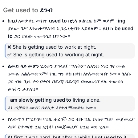
Get used to
ደንብ
ከዚህ አወቃቀር ውስጥ
used to
በኋላ ሁልጊዜ ስም ወይም
-ing
ያለው ግሥ እንጠቀማለን፣ ኢንፊኒቲቭን አይደለም። ይህ ከ
be used
to
ጋር ያለው ተመሳሳይ ህግ ነው።
❌ She is getting used to
work
at night.
✅ She is getting used to
working
at night.
ልመድ ላይ መሆን
ሂደቱን ያጎላል፤ ማለትም ለአንድ ነገር ገና ሙሉ
በሙሉ አልለመድንም፣ ነገር ግን ቀስ በቀስ እየለመድንበት ነው። ከእሱ
ጋር ብዙ ጊዜ
ቀስ በቀስ
፣
በደረጃ በደረጃ
፣
በመጨረሻ
ያሉ ተውሳከ
ቃላትን ታያለህ።
I
am slowly getting
used to
living alone.
እኔ ብቻዬን መኖር በቀስታ እየተለማመድኩ ነው።
የለውጥን የሚያሳዩ የጊዜ ሐረጎች ጋር ብዙ ጊዜ ይጠቀማል፦
መጀመሪያ
ላይ
፣
ከተወሰነ ጊዜ በኋላ
፣
በመጀመሪያ
፣
ከጊዜ ወደ ጊዜ
።
At first it was hard, but after a while I
got
used to
it.