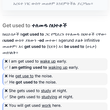
አረፍተ ነገር ውስጥ መጠቀም እንደምትችሉ ያረጋግጡ።
Get used to
ተለመዱ ስህተቶች
ከዚህ በታች ከ
get used to
ጋር የሚደረጉ የተለመዱ ስህተቶች ናቸው፦
በ
used
ውስጥ ያለውን
-ed
መተው፣ ከgerund ይልቅ infinitive
መጠቀም፣ እና
get used to
(ሂደት) እና
be used to
(ሁኔታ)
መደባለቅ።
❌ I am get used to
wake up
early.
✅ I
am getting
used to
waking up
early.
❌ He
get use to
the noise.
✅ He
got
used to
the noise.
❌ She gets used to
study
at night.
✅ She gets used to
studying
at night.
❌ You will get used
work
here.