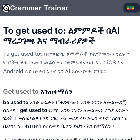
Grammar Trainer
▾
To get used to: ልምምዶች በAI
ማረጋገጫ እና ማብራሪያዎች
To get used toን በተግባራዊ ልምምዶች ይለማመዱ። ዓረፍተ
ነገሮችን ይተርጉሙ፣ መልሶችን በድምፅ ይናገሩ፣ እና በ iOS እና
Android ላይ ከማብራሪያ ጋር AI አስተያየት ያግኙ።
Get used to
እንጠቀማለን
be used to
አንድ ሁኔታን (“ቀድሞውኑ አንድ ነገርን ለመልመድ”)
ሲገልጽ፣
get used to
ደግሞ አንድ ነገርን ለመልመድ የሚካሄደውን
ሂደት
ያመለክታል። አንድ ነገር መጀመሪያ ላይ አዲስ ወይም አስቸጋሪ
ሲሆን፣ ግን ቀስ በቀስ የተለመደ ሲሆን ይህንን እንጠቀማለን።
ይህ አወቃቀር በተለያዩ ጊዜያት ሊጠቀም ይችላል፦
get / gets used