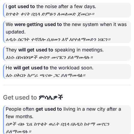
I
got
used to
the noise after a few days.
ከጥቂት ቀናት በኋላ ድምፁን ለመለመድ ጀመርሁ።
We
were getting
used to
the new system when it was
updated.
አዲሱ ስርዓት ተሻሽሎ ሲዘመን እኛ እየተለማመድን ነበርን።
They
will get
used to
speaking in meetings.
እነሱ በስብሰባዎች ውስጥ መናገርን ይለማመዳሉ።
He
will get
used to
the workload soon.
እሱ በቅርቡ ከሥራ ጫናው ጋር ይለማመዳል።
Get used to
ምሳሌዎች
People often
get
used to
living in a new city after a
few months.
ሰዎች ብዙ ጊዜ ከጥቂት ወራት በኋላ በአዲስ ከተማ መኖርን
ይለማመዳሉ።