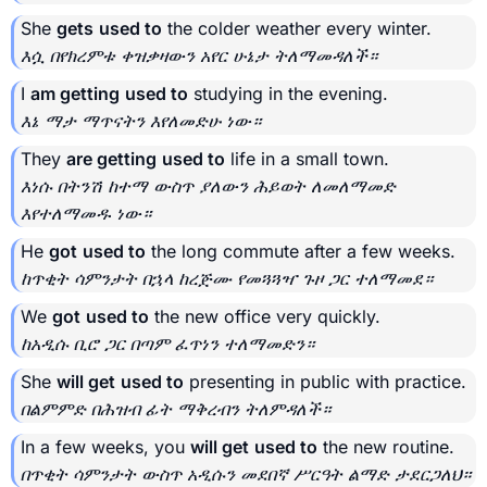
She
gets
used to
the colder weather every winter.
እሷ በየክረምቱ ቀዝቃዛውን አየር ሁኔታ ትለማመዳለች።
I
am getting
used to
studying in the evening.
እኔ ማታ ማጥናትን እየለመድሁ ነው።
They
are getting
used to
life in a small town.
እነሱ በትንሽ ከተማ ውስጥ ያለውን ሕይወት ለመለማመድ
እየተለማመዱ ነው።
He
got
used to
the long commute after a few weeks.
ከጥቂት ሳምንታት በኋላ ከረጅሙ የመጓጓዣ ጉዞ ጋር ተለማመደ።
We
got
used to
the new office very quickly.
ከአዲሱ ቢሮ ጋር በጣም ፈጥነን ተለማመድን።
She
will get
used to
presenting in public with practice.
በልምምድ በሕዝብ ፊት ማቅረብን ትለምዳለች።
In a few weeks, you
will get
used to
the new routine.
በጥቂት ሳምንታት ውስጥ አዲሱን መደበኛ ሥርዓት ልማድ ታደርጋለህ።