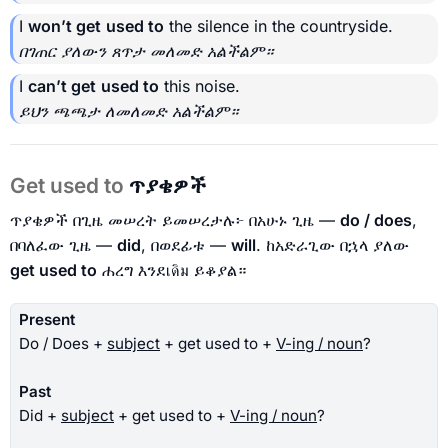
I
won’t get
used to
the silence in the countryside.
በገጠር ያለውን ጸጥታ መለመድ አልችልም።
I
can’t get
used to
this noise.
ይህን ጫጫታ ለመለመድ አልችልም።
Get used to
ጥያቄዎች
ጥያቄዎች በጊዜ መሠረት ይመሠረታሉ፦ በአሁኑ ጊዜ —
do / does
,
በባለፈው ጊዜ —
did
, በወደፊቱ —
will
. ከአድራጊው በኋላ ያለው
get used to
ሐረግ እንደเดิม ይቆያል።
Present
Do / Does +
subject
+ get used to +
V-ing / noun
?
Past
Did +
subject
+ get used to +
V-ing / noun
?