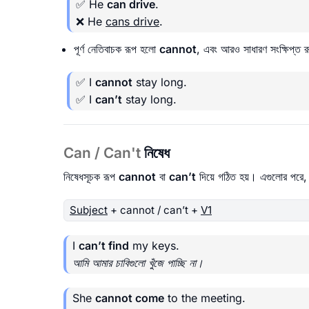
✅ He
can drive
.
❌ He
cans drive
.
পূর্ণ নেতিবাচক রূপ হলো
cannot
, এবং আরও সাধারণ সংক্ষিপ্ত
✅ I
cannot
stay long.
✅ I
can’t
stay long.
Can / Can't
নিষেধ
নিষেধসূচক রূপ
cannot
বা
can’t
দিয়ে গঠিত হয়। এগুলোর পর
Subject
+ cannot / can’t +
V1
I
can’t find
my keys.
আমি আমার চাবিগুলো খুঁজে পাচ্ছি না।
She
cannot come
to the meeting.