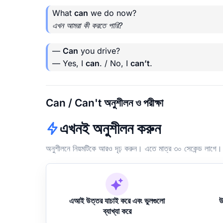
What
can
we do now?
এখন আমরা কী করতে পারি?
—
Can
you drive?
— Yes, I
can
. / No, I
can’t
.
Can / Can't অনুশীলন ও পরীক্ষা
এখনই অনুশীলন করুন
অনুশীলনে নিয়মটিকে আরও দৃঢ় করুন। এতে মাত্র ৩০ সেকেন্ড লাগে।
এআই উত্তর যাচাই করে এবং ভুলগুলো
উ
ব্যাখ্যা করে