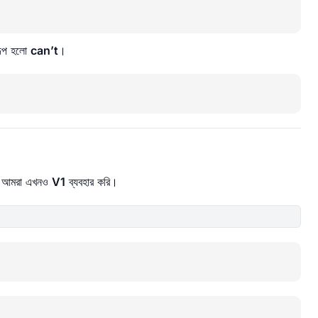
 রূপ হলো
can’t
।
ে, আমরা এখনও
V1
ব্যবহার করি।