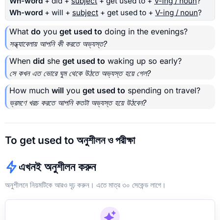
Wh-word
+ did +
subject
+ get used to +
V-ing / noun
?
Wh-word
+ will +
subject
+ get used to +
V-ing / noun
?
What
do
you
get used to
doing in the evenings?
সন্ধ্যাবেলায় আপনি কী করতে অভ্যস্ত?
When
did
she
get used to
waking up so early?
সে কখন এত ভোরে ঘুম থেকে উঠতে অভ্যস্ত হয়ে গেল?
How much
will
you
get used to
spending on travel?
ভ্রমণে খরচ করতে আপনি কতটা অভ্যস্ত হয়ে উঠবেন?
To get used to অনুশীলন ও পরীক্ষা
এখনই অনুশীলন করুন
অনুশীলনে নিয়মটিকে আরও দৃঢ় করুন। এতে মাত্র ৩০ সেকেন্ড লাগে।