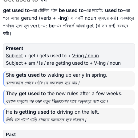
get used to
-এর মৌলিক গঠন
be used to
-এর মতোই:
used to
-এর
পরে আমরা gerund (verb +
-ing
) বা একটি noun ব্যবহার করি। একমাত্র
পার্থক্য হলো মূল verb-এ:
be
-এর পরিবর্তে আমরা
get
(বা তার রূপ) ব্যবহার
করি।
Present
Subject
+ get / gets used to +
V-ing / noun
Subject
+ am / is / are getting used to +
V-ing / noun
She
gets
used to
waking up early in spring.
বসন্তকালে ভোরে ওঠায় সে অভ্যস্ত হয়ে যায়।
They
get
used to
the new rules after a few weeks.
কয়েক সপ্তাহ পর তারা নতুন নিয়মগুলোর সঙ্গে অভ্যস্ত হয়ে যায়।
He
is getting
used to
driving on the left.
তিনি বাম পাশে গাড়ি চালাতে অভ্যস্ত হয়ে উঠছেন।
Past