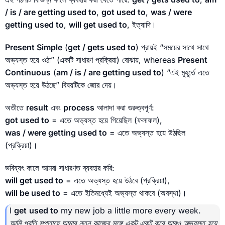
/ is / are getting used to
,
got used to
,
was / were
getting used to
,
will get used to
, ইত্যাদি।
Present Simple
(
get / gets used to
) প্রায়ই “সময়ের সাথে সাথে
অভ্যস্ত হয়ে ওঠা” (একটি সাধারণ প্রক্রিয়া) বোঝায়, whereas
Present
Continuous
(
am / is / are getting used to
) “এই মুহূর্তে এতে
অভ্যস্ত হয়ে উঠছে” বিষয়টিকে জোর দেয়।
অতীতে
result
এবং
process
আলাদা করা গুরুত্বপূর্ণ:
got used to
= এতে অভ্যস্ত হয়ে গিয়েছিল (ফলাফল),
was / were getting used to
= এতে অভ্যস্ত হয়ে উঠছিল
(প্রক্রিয়া)।
ভবিষ্যৎ কালে আমরা সাধারণত ব্যবহার করি:
will get used to
= এতে অভ্যস্ত হয়ে উঠবে (প্রক্রিয়া),
will be used to
= এতে ইতিমধ্যেই অভ্যস্ত থাকবে (অবস্থা)।
I
get
used to
my new job a little more every week.
আমি প্রতি সপ্তাহে আমার নতুন কাজের সঙ্গে একটু একটু করে আরও অভ্যস্ত হয়ে