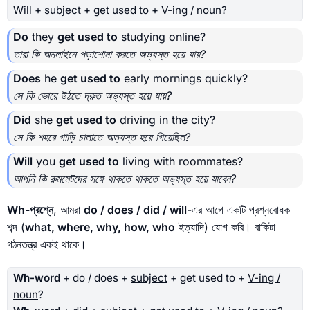
Will +
subject
+ get used to +
V-ing / noun
?
Do
they
get used to
studying online?
তারা কি অনলাইনে পড়াশোনা করতে অভ্যস্ত হয়ে যায়?
Does
he
get used to
early mornings quickly?
সে কি ভোরে উঠতে দ্রুত অভ্যস্ত হয়ে যায়?
Did
she
get used to
driving in the city?
সে কি শহরে গাড়ি চালাতে অভ্যস্ত হয়ে গিয়েছিল?
Will
you
get used to
living with roommates?
আপনি কি রুমমেটদের সঙ্গে থাকতে থাকতে অভ্যস্ত হয়ে যাবেন?
Wh-প্রশ্নে
, আমরা
do / does / did / will
-এর আগে একটি প্রশ্নবোধক
শব্দ (
what, where, why, how, who
ইত্যাদি) যোগ করি। বাকিটা
গঠনতন্ত্র একই থাকে।
Wh-word
+ do / does +
subject
+ get used to +
V-ing /
noun
?