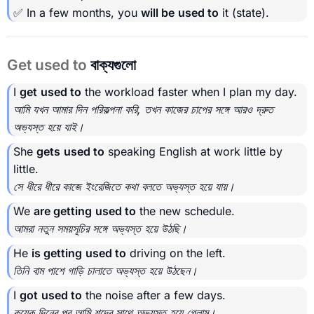
✅ In a few months, you
will be
used to
it (state).
Get used to
বাক্যগুলো
I
get
used to
the workload faster when I plan my day.
আমি যখন আমার দিন পরিকল্পনা করি, তখন কাজের চাপের সঙ্গে আরও দ্রুত
অভ্যস্ত হয়ে যাই।
She
gets
used to
speaking English at work little by
little.
সে ধীরে ধীরে কাজে ইংরেজিতে কথা বলতে অভ্যস্ত হয়ে যায়।
We
are getting
used to
the new schedule.
আমরা নতুন সময়সূচির সঙ্গে অভ্যস্ত হয়ে উঠছি।
He
is getting
used to
driving on the left.
তিনি বাম পাশে গাড়ি চালাতে অভ্যস্ত হয়ে উঠছেন।
I
got
used to
the noise after a few days.
কয়েক দিনের পর আমি শব্দের সাথে অভ্যস্ত হয়ে গেলাম।