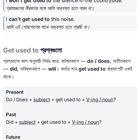
I
won’t get
used to
the silence in the countryside.
গ্রামাঞ্চলের নীরবতার সঙ্গে আমি অভ্যস্ত হতে পারব না।
I
can’t get
used to
this noise.
আমি এই শোরগোলের সাথে অভ্যস্ত হতে পারছি না।
Get used to
প্রশ্নগুলো
প্রশ্নগুলো কাল অনুযায়ী নির্ভর করে: বর্তমানকালে —
do / does
, অতীতকালে
—
did
, ভবিষ্যৎকালে —
will
। কর্তার পরে
get used to
বাক্যাংশটি একই
থাকে।
Present
Do / Does +
subject
+ get used to +
V-ing / noun
?
Past
Did +
subject
+ get used to +
V-ing / noun
?
Future