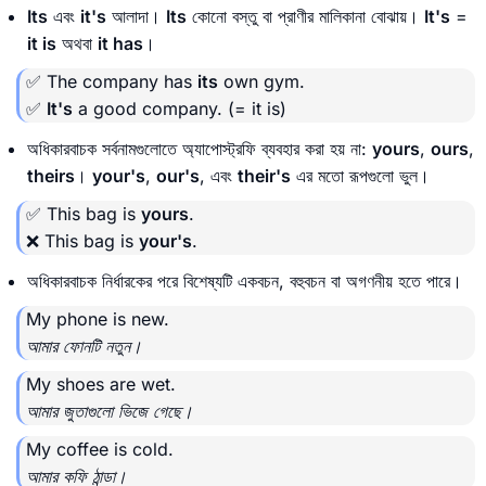
Its
এবং
it's
আলাদা।
Its
কোনো বস্তু বা প্রাণীর মালিকানা বোঝায়।
It's
=
it is
অথবা
it has
।
✅ The company has
its
own gym.
✅
It's
a good company.
(= it is)
অধিকারবাচক সর্বনামগুলোতে অ্যাপোস্ট্রফি ব্যবহার করা হয় না:
yours
,
ours
,
theirs
।
your's
,
our's
, এবং
their's
এর মতো রূপগুলো ভুল।
✅ This bag is
yours
.
❌ This bag is
your's
.
অধিকারবাচক নির্ধারকের পরে বিশেষ্যটি একবচন, বহুবচন বা অগণনীয় হতে পারে।
My phone is new.
আমার ফোনটি নতুন।
My shoes are wet.
আমার জুতাগুলো ভিজে গেছে।
My coffee is cold.
আমার কফি ঠান্ডা।