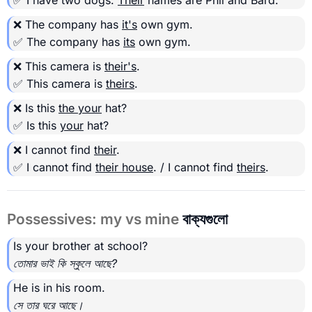
✅ I have two dogs.
Their
names are Phil and Bard.
❌ The company has
it's
own gym.
✅ The company has
its
own gym.
❌ This camera is
their's
.
✅ This camera is
theirs
.
❌ Is this
the your
hat?
✅ Is this
your
hat?
❌ I cannot find
their
.
✅ I cannot find
their house
. / I cannot find
theirs
.
Possessives: my vs mine
বাক্যগুলো
Is your brother at school?
তোমার ভাই কি স্কুলে আছে?
He is in his room.
সে তার ঘরে আছে।