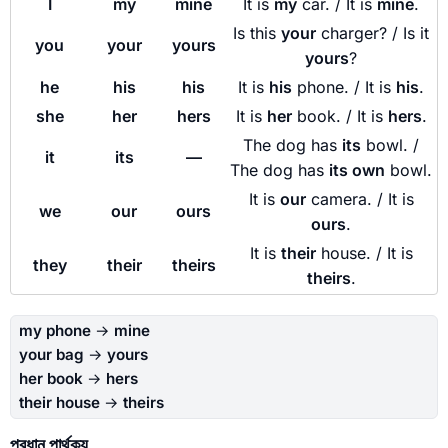
I
my
mine
It is
my
car. / It is
mine
.
Is this
your
charger? / Is it
you
your
yours
yours
?
he
his
his
It is
his
phone. / It is
his
.
she
her
hers
It is
her
book. / It is
hers
.
The dog has
its
bowl. /
it
its
—
The dog has
its own
bowl.
It is
our
camera. / It is
we
our
ours
ours
.
It is
their
house. / It is
they
their
theirs
theirs
.
my phone
→
mine
your bag
→
yours
her book
→
hers
their house
→
theirs
প্রধান পার্থক্য