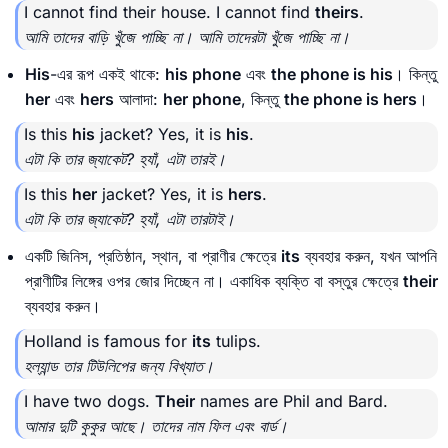
I cannot find their house. I cannot find
theirs
.
আমি তাদের বাড়ি খুঁজে পাচ্ছি না। আমি তাদেরটা খুঁজে পাচ্ছি না।
His
-এর রূপ একই থাকে:
his phone
এবং
the phone is his
। কিন্তু
her
এবং
hers
আলাদা:
her phone
, কিন্তু
the phone is hers
।
Is this
his
jacket? Yes, it is
his
.
এটা কি তার জ্যাকেট? হ্যাঁ, এটা তারই।
Is this
her
jacket? Yes, it is
hers
.
এটা কি তার জ্যাকেট? হ্যাঁ, এটা তারটাই।
একটি জিনিস, প্রতিষ্ঠান, স্থান, বা প্রাণীর ক্ষেত্রে
its
ব্যবহার করুন, যখন আপনি
প্রাণীটির লিঙ্গের ওপর জোর দিচ্ছেন না। একাধিক ব্যক্তি বা বস্তুর ক্ষেত্রে
their
ব্যবহার করুন।
Holland is famous for
its
tulips.
হল্যান্ড তার টিউলিপের জন্য বিখ্যাত।
I have two dogs.
Their
names are Phil and Bard.
আমার দুটি কুকুর আছে। তাদের নাম ফিল এবং বার্ড।