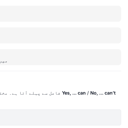
میر
No, ... can’t
/
Yes, ... can
فاعل سے پہلے آتا ہے۔ مختصر جوابوں میں، ہم عموماً