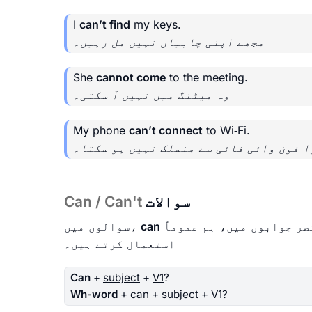
I
can’t find
my keys.
مجھے اپنی چابیاں نہیں مل رہیں۔
She
cannot come
to the meeting.
وہ میٹنگ میں نہیں آ سکتی۔
My phone
can’t connect
to Wi‑Fi.
ا فون وائی فائی سے منسلک نہیں ہو سکتا۔
سوالات
Can / Can't
can
سوالوں میں،
استعمال کرتے ہیں۔
Can
+
subject
+
V1
?
Wh-word
+ can +
subject
+
V1
?