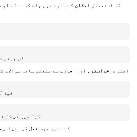
کا استعمال
امکان
کے بارے میں بات کرنے کے لیے ب
آپ یہاں شام 6 بجے کے بعد گاڑی کھڑی 
اکثر
درخواستوں
اور
اجازت
سے متعلق سادہ سوالات ک
کیا آ
کیا میں آپ کا ف
کے بغیر صرف
فعل کی بنیادی 