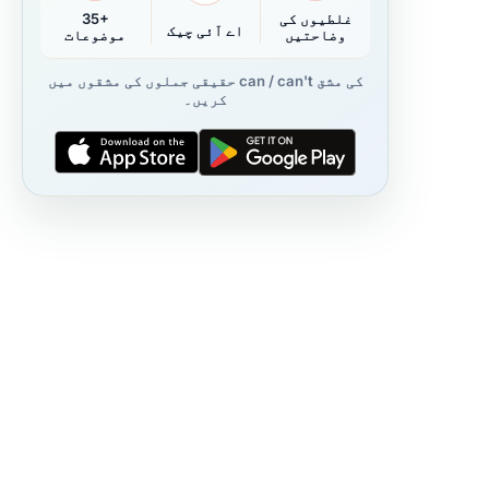
غلطیوں کی
35+
اے آئی چیک
وضاحتیں
موضوعات
حقیقی جملوں کی مشقوں میں can / can't کی مشق
کریں۔