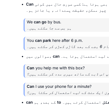
ھی ہوتا ہے: کسی صورتِ حال میں کوئی
Can
چیز ممکن، حقیقت پسندانہ، یا جائز ہو۔
We
can go
by bus.
ہم بس سے جا سکتے ہیں۔
You
can park
here after 6 p.m.
کر سکتے ہیں۔
ے لیے استعمال ہوتا ہے۔
can
سوالوں میں،
Can
you help me with this box?
پ اس ڈبے کے ساتھ میری مدد کر سکتے ہیں؟
Can
I use your phone for a minute?
ون ایک منٹ کے لیے استعمال کر سکتا ہوں؟
شکل
استعمال کرتے ہیں۔
to
کے بعد، ہم
can