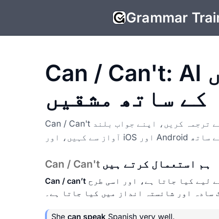
Grammar Trai
Can / Can't: AI چیک اور وضاحتوں
کے ساتھ مشقیں
Can / Can't کو انٹرایکٹو مشقوں کے ساتھ پریکٹس کریں۔ جملے ترجمہ کریں، اپنے جواب بلند
ہم استعمال کرتے ہیں
Can / Can't
 لیے کیا جاتا ہے، اور اسی طرح
Can / can’t
 سادہ اور شائستہ انداز میں کیا جاتا ہے۔
She
can speak
Spanish very well.