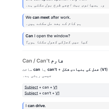
وہ ہسپانوی بہت اچھی طرح بول سکتی ہے۔
We
can meet
after work.
ہم کام کے بعد مل سکتے ہیں۔
Can
I open the window?
کیا میں کھڑکی کھول سکتا ہوں؟
فارم
Can / Can't
V1
(
فعل کی بنیادی شکل
+
can’t
یا
can
ساخت
جیسی رہتی ہے۔
Subject
+ can +
V1
Subject
+ can’t +
V1
I
can drive
.