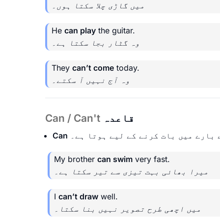
میں گاڑی چلا سکتا ہوں۔
He
can play
the guitar.
وہ گٹار بجا سکتا ہے۔
They
can’t come
today.
وہ آج نہیں آ سکتے۔
قاعدہ
Can / Can't
بارے میں بات کرنے کے لیے ہوتا ہے۔
Can
My brother
can swim
very fast.
میرا بھائی بہت تیزی سے تیر سکتا ہے۔
I
can’t draw
well.
میں اچھی طرح تصویر نہیں بنا سکتا۔