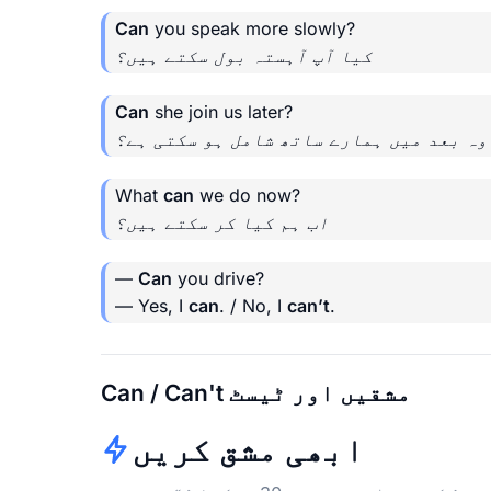
Can
you speak more slowly?
کیا آپ آہستہ بول سکتے ہیں؟
Can
she join us later?
وہ بعد میں ہمارے ساتھ شامل ہو سکتی ہے؟
What
can
we do now?
اب ہم کیا کر سکتے ہیں؟
—
Can
you drive?
— Yes, I
can
. / No, I
can’t
.
Can / Can't مشقیں اور ٹیسٹ
ابھی مشق کریں