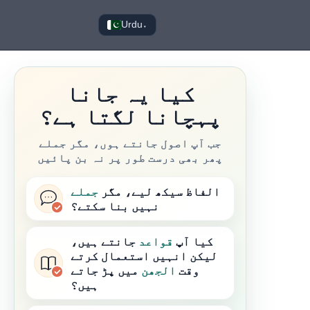
Urdu
▾
کیا یہ جانا
پہچانا لگتا ہے؟
جب آپ اصول جانتے ہوں، مگر جملے
پھر بھی درست طور پر نہ بن پائیں
الفاظ سیکھ لیے، مگر
جملے
نہیں بنا سکتے؟
کیا آپ
قواعد
جانتے ہیں،
لیکن انہیں استعمال کرتے
وقت
الجھن
میں پڑ جاتے
ہیں؟