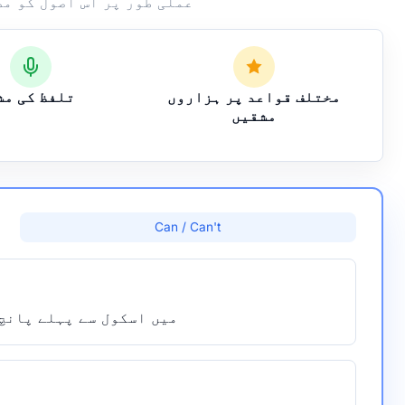
عملی طور پر اس اصول کو مضبوط کریں۔
مختلف قواعد پر ہزاروں
تلفظ کی مش
مشقیں
Can / Can't
میں اسکول سے پہلے پانچ 