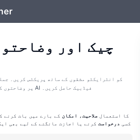
ner
آواز سے کہیں، اور iOS اور Android پر وضاحتوں کے ساتھ AI فیڈبیک حاصل کریں۔
کا استعمال
صلاحیت
،
امکان
کے بارے میں بات کرنے کے
کسی
درخواست
کرنے یا اجازت مانگنے کے لیے بھی ایک