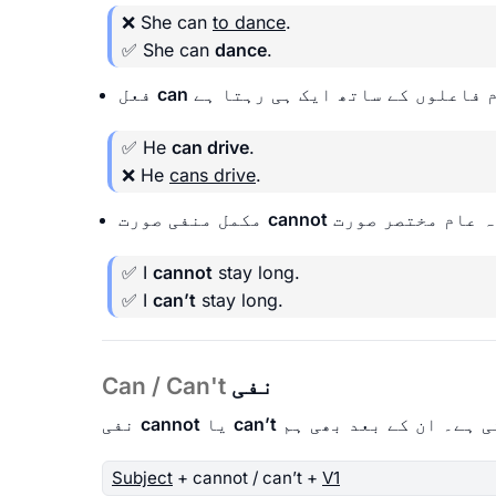
❌ She can
to dance
.
✅ She can
dance
.
can
فعل
✅ He
can drive
.
❌ He
cans drive
.
cannot
مکمل منفی صورت
✅ I
cannot
stay long.
✅ I
can’t
stay long.
نفی
Can / Can't
can’t
یا
cannot
نفی
Subject
+ cannot / can’t +
V1