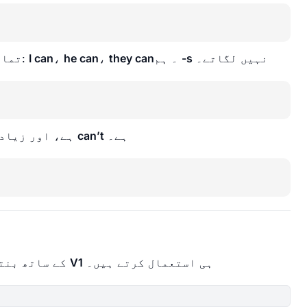
نہیں لگاتے۔
-s
۔ ہم
they can
،
he can
،
I can
تمام فاعلوں کے ساتھ ایک ہی رہتا ہے:
ہے۔
can’t
ہے، اور زیادہ عام مختصر صورت
ہی استعمال کرتے ہیں۔
V1
کے ساتھ بنتی ہے۔ ان کے بعد بھی ہم