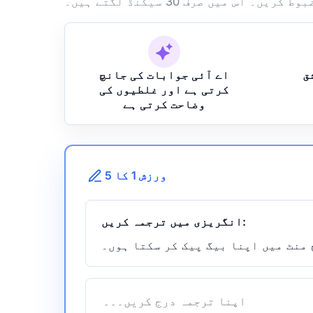
 اس میں صرف 30 سیکنڈ لگتے ہیں۔
ق
اے آئی جوابات کی جانچ
کرتی ہے اور غلطیوں کی
وضاحت کرتی ہے
ورزش 1 کا 5
انگریزی میں ترجمہ کریں:
منٹ میں اپنا بیگ پیک کر سکتا ہوں۔