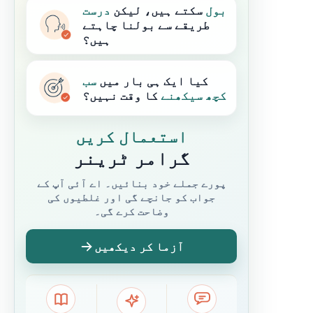
بول
سکتے ہیں، لیکن
درست
طریقے سے بولنا چاہتے
ہیں؟
کیا ایک ہی بار میں
سب
کچھ
سیکھنے
کا وقت نہیں؟
استعمال کریں
گرامر ٹرینر
پورے جملے خود بنائیں۔ اے آئی آپ کے
جواب کو جانچے گی اور غلطیوں کی
وضاحت کرے گی۔
آزما کر دیکھیں