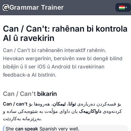
Grammar Trainer
▾
Can / Can't: rahênan bi kontrola
AI û ravekirin
Can / Can't bi rahênanên interaktîf rahênin.
Hevokan wergerînin, bersivên xwe bi dengê bilind
bibêjin û li ser iOS û Android bi ravekirinan
feedback-a AI bistînin.
Can / Can't
bikarin
Can / can’t
، هەروەها بۆ
ئیمکان
،
توانا
بۆ قسەکردن دەربارەی
کردنەوەی
داواکارییەک
یان داوای مۆڵەت بە شێوەیەکی سادە و
بەڕێزمانە بەکاردێت.
She
can speak
Spanish very well.