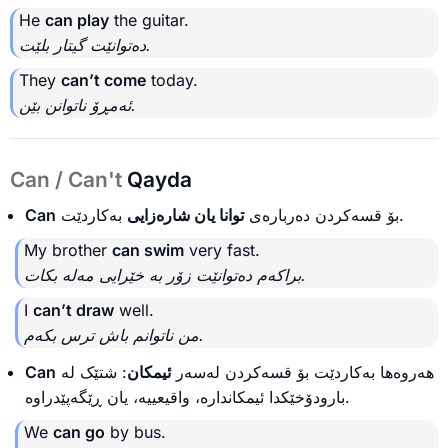
He
can play
the guitar.
دەتوانێت گیتار بلێت.
They
can’t come
today.
ئەمڕۆ ناتوانن بێن.
Can / Can't
Qayda
Can
توانا یان شارەزایی
بۆ قسەکردن دەربارەی
بەکاردێت.
My brother
can swim
very fast.
براکەم دەتوانێت زۆر بە خێرایی مەلە بکات.
I
can’t draw
well.
من ناتوانم باش ترس بکەم.
Can
: شتێک لە
ئیمکان
هەروەها بەکاردێت بۆ قسەکردن لەسەر
بارودۆخێکدا ئیمکاندارە، واقیعییە، یان ڕێگەپێدراوە.
We
can go
by bus.