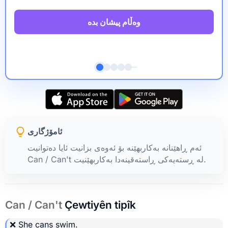
وەڵام پیشان بدە
ئامۆژگاری
ئەم ڕاهێنانە بەکاربهێنە بۆ ئەوەی بزانیت ئایا دەتوانیت
Can / Can't لە ڕستەیەکی ڕاستەقینەدا بەکاربهێنیت.
Can / Can't
Çewtiyên tipîk
❌ She
cans swim
.