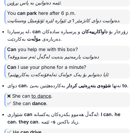
ئێمە دەتوانین بە پاس بڕۆین.
You
can park
here after 6 p.m.
دەتوانیت دوای کاتژمێر ٦ی ئێوارە لێرە ئۆتۆمبێل وەستانیت.
لە پرسیاردا،
can
و پرسیارە سادەکان
داواکارییەکان
زۆرجار بۆ
بەکاردێت.
دەربارەی
مۆڵەت
Can
you help me with this box?
دەتوانیت یارمەتیم بدەیت لەگەڵ ئەم سندووقە؟
Can
I use your phone for a minute?
ئایا دەتوانم بۆ یەک خولەک تەلەفۆنەکەت بەکاربهێنم؟
دوای
can
شێوەی بنەڕەتیی کردار
، تەنها
بەکاردەهێنین بەبێ
to
.
❌ She can
to dance
.
✅ She can
dance
.
شێوازی
can
لەگەڵ هەموو بکەرەکان یەکسانە:
I can
،
he
can
،
they can
. ئێمە
-s
زیاد ناکەین.
✅ He
can drive
.