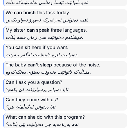
ئەو ناتوانێت ئێستا وەڵامی تەلەفۆنەکە بدات.
We
can finish
this task today.
ئێمە دەتوانین ئەم ئەرکە ئەمڕۆ تەواو بکەین.
My sister
can speak
three languages.
خوشکەم دەتوانێت سێ زمان قسە بکات.
You
can sit
here if you want.
دەتوانیت لێرە دابنیشیت ئەگەر بیەوێت.
The baby
can’t sleep
because of the noise.
منداڵەکە ناتوانێت بخەوێت بەهۆی دەنگەکەوە.
Can
I ask you a question?
ئایا دەتوانم پرسیارێکت لێ بکەم؟
Can
they come with us?
ئایا دەتوانن لەگەڵمان بێن؟
What
can
she do with this program?
ئەم بەرنامەیە چی دەتوانێت پێی بکات؟