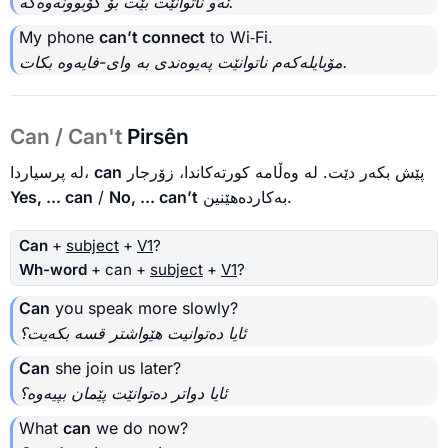
ئه‌و ناتوانێت بێت بۆ کۆبوونەوەکە.
My phone
can’t connect
to Wi‑Fi.
مۆبایلەکەم ناتوانێت پەیوەندی بە وای-فایەوە بکات.
Can / Can't
Pirsên
لە پرسیاردا،
can
پێش بکەر دێت. لە وەڵامە کورتەکاندا، زۆرجار
Yes, ... can
/
No, ... can’t
بەکاردەهێنین.
Can
+
subject
+
V1
?
Wh-word
+ can +
subject
+
V1
?
Can
you speak more slowly?
ئایا دەتوانیت هێواشتر قسە بکەیت؟
Can
she join us later?
ئایا دواتر دەتوانێت پێمان بپیەوە؟
What
can
we do now?