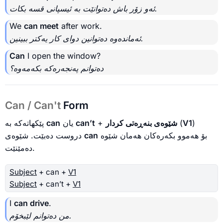
ئه‌و زۆر باش دەتوانێت بە ئیسپانی قسە بکات.
We
can meet
after work.
ئه‌مانده‌وه‌ دەتوانین دوای کار یەکتر ببینین.
Can
I open the window?
دەتوانم پەنجەرەکە بکەمەوە؟
Can / Can't
Form
پێکهاتەکە بە
can
یان
can’t
+
شێوەی بنەڕەتی کردار
(
V1
)
دروست دەبێت. شێوەی
can
بۆ هەموو بکەرەکان هەمان شێوە
دەمێنێت.
Subject
+ can +
V1
Subject
+ can’t +
V1
I
can drive
.
من دەتوانم لێبخۆم.