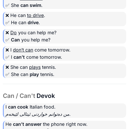
✅ She
can swim
.
❌ He can
to drive
.
✅ He can
drive
.
❌
Do
you can help me?
✅
Can
you help me?
❌ I
don’t can
come tomorrow.
✅ I
can’t
come tomorrow.
❌ She can
plays
tennis.
✅ She can
play
tennis.
Can / Can't
Devok
I
can cook
Italian food.
من دەتوانم خواردنی ئیتالی لێبخەم.
He
can’t answer
the phone right now.