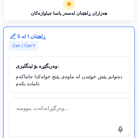
هەزاران ڕاهێنان لەسەر یاسا جیاوازەکان
ڕاهێنان 1 لە 5
Can / Can't
وەربگێڕە بۆ ئینگلیزی:
دەتوانم پێش خوێندن لە ماوەی پێنج خولەکدا جانتاکەم
ئامادە بکەم.