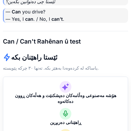
ئێستا چی دەتوانین بکەین؟
—
Can
you drive?
— Yes, I
can
. / No, I
can’t
.
Can / Can't Rahênan û test
ئێستا راهێنان بکە
یاساکە لە کردەوەدا بەهێز بکە. تەنها ٣٠ چرکە پێویستە.
هۆشە مەصنوعی وەڵامەکان دەپشکنێت و هەڵەکان ڕوون
دەکاتەوە
ڕاهێنانی دەربڕین