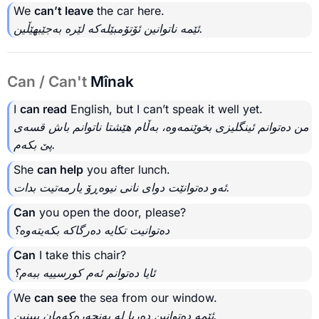
We
can’t leave
the car here.
ئێمە ناتوانین ئۆتۆمبێلەکە لێرە بەجێبهێڵین.
Can / Can't
Mînak
I
can read
English, but I can’t speak it well yet.
من دەتوانم ئینگلیزی بخوێنمەوە، بەڵام هێشتا ناتوانم باش قسەی
پێ بکەم.
She
can help
you after lunch.
ئەو دەتوانێت دوای نانی نیوەڕۆ یارمەتیت بدات.
Can
you open the door, please?
دەتوانیت تکایە دەرگاکە بکەیتەوە؟
Can
I take this chair?
ئایا دەتوانم ئەم کورسییە ببەم؟
We
can see
the sea from our window.
ئێمە دەتوانین دەریا لە پەنجەرەکەمان ببینین.