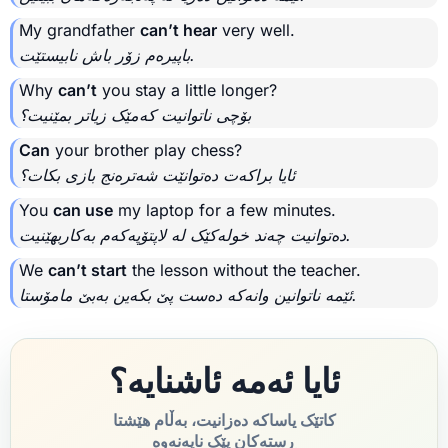
My grandfather
can’t hear
very well.
باپیرەم زۆر باش نابیستێت.
Why
can’t
you stay a little longer?
بۆچی ناتوانیت کەمێک زیاتر بمێنیت؟
Can
your brother play chess?
ئایا براکەت دەتوانێت شەترەنج بازی بکات؟
You
can use
my laptop for a few minutes.
دەتوانیت چەند خولەکێک لە لاپتۆپەکەم بەکاربهێنیت.
We
can’t start
the lesson without the teacher.
ئێمە ناتوانین وانەکە دەست پێ بکەین بەبێ مامۆستا.
ئایا ئەمە ئاشنایە؟
کاتێک یاساکە دەزانیت، بەڵام هێشتا
ڕستەکان پێک نایەنەوە