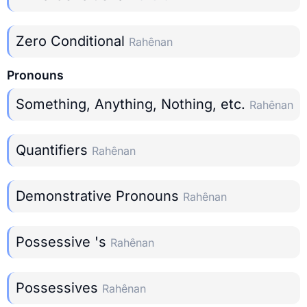
Zero Conditional
Rahênan
Pronouns
Something, Anything, Nothing, etc.
Rahênan
Quantifiers
Rahênan
Demonstrative Pronouns
Rahênan
Possessive 's
Rahênan
Possessives
Rahênan