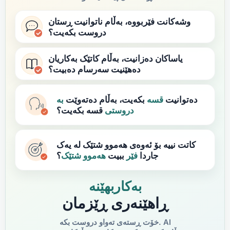
وشەکانت فێربووە، بەڵام ناتوانیت ڕستان
دروست بکەیت؟
یاساکان دەزانیت، بەڵام کاتێک بەکاریان
دەهێنیت سەرسام دەبیت؟
دەتوانیت
قسە
بکەیت، بەڵام دەتەوێت
بە
دروستی
قسە بکەیت؟
کاتت نییە بۆ ئەوەی هەموو شتێک لە یەک
جاردا
فێر
ببیت
هەموو شتێک
؟
بەکاربهێنە
ڕاهێنەری ڕێزمان
خۆت ڕستەی تەواو دروست بکە. AI