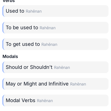
Verbs
Used to
Rahênan
To be used to
Rahênan
To get used to
Rahênan
Modals
Should or Shouldn't
Rahênan
May or Might and Infinitive
Rahênan
Modal Verbs
Rahênan