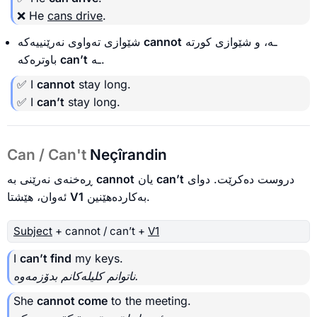
❌ He
cans drive
.
شێوازی تەواوی نەرێنییەکە
cannot
ـە، و شێوازی کورتە
باوترەکە
can’t
ـە.
✅ I
cannot
stay long.
✅ I
can’t
stay long.
Can / Can't
Neçîrandin
ڕەخنەی نەرێنی بە
cannot
یان
can’t
دروست دەکرێت. دوای
ئەوان، هێشتا
V1
بەکاردەهێنین.
Subject
+ cannot / can’t +
V1
I
can’t find
my keys.
ناتوانم کلیلەکانم بدۆزمەوە.
She
cannot come
to the meeting.