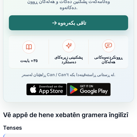
وەڵامەکەت پشکنین دەکات و هەڵەکان ڕوون
دەکاتەوە.
تاقی بکەرەوە
ڕوونکردنەوەکانی
پشکنینی زیرەکای
٣٥+ بابەت
هەڵەکان
دەستکرد
ڕاهێنان لەسەر Can / Can't لە ڕستانی ڕاستەقینەدا بکە.
Vê appê de hene xebatên gramera îngilîzî
Tenses