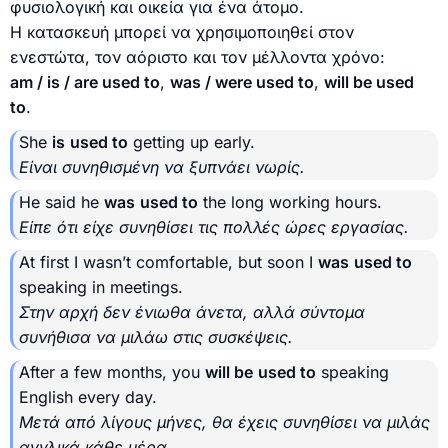
φυσιολογική και οικεία για ένα άτομο.
Η κατασκευή μπορεί να χρησιμοποιηθεί στον
ενεστώτα, τον αόριστο και τον μέλλοντα χρόνο:
am / is / are used to
,
was / were used to
,
will be used
to
.
She
is
used to
getting up early.
Είναι συνηθισμένη να ξυπνάει νωρίς.
He said he
was
used to
the long working hours.
Είπε ότι είχε συνηθίσει τις πολλές ώρες εργασίας.
At first I wasn’t comfortable, but soon I
was
used to
speaking in meetings.
Στην αρχή δεν ένιωθα άνετα, αλλά σύντομα
συνήθισα να μιλάω στις συσκέψεις.
After a few months, you
will be
used to
speaking
English every day.
Μετά από λίγους μήνες, θα έχεις συνηθίσει να μιλάς
αγγλικά κάθε μέρα.