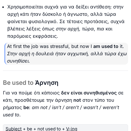
Χρησιμοποιείται συχνά για να δείξει αντίθεση: στην
αρχή κάτι ήταν δύσκολο ή άγνωστο, αλλά τώρα
φαίνεται φυσιολογικό. Σε τέτοιες προτάσεις, συχνά
βλέπεις λέξεις όπως
στην αρχή
,
τώρα
,
πια
και
παρόμοιες εκφράσεις.
At first the job was stressful, but now I
am
used to
it.
Στην αρχή η δουλειά ήταν αγχωτική, αλλά τώρα έχω
συνηθίσει.
Be used to
Άρνηση
Για να πούμε ότι κάποιος
δεν είναι συνηθισμένος
σε
κάτι, προσθέτουμε την άρνηση
not
στον τύπο του
ρήματος
be
:
am not / isn’t / aren’t / wasn’t / weren’t
used to
.
Subject
+ be + not used to +
V-ing