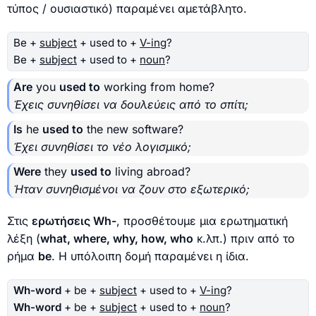
τύπος / ουσιαστικό) παραμένει αμετάβλητο.
Be +
subject
+ used to +
V-ing
?
Be +
subject
+ used to +
noun
?
Are
you
used to
working from home?
Έχεις συνηθίσει να δουλεύεις από το σπίτι;
Is
he
used to
the new software?
Έχει συνηθίσει το νέο λογισμικό;
Were
they
used to
living abroad?
Ήταν συνηθισμένοι να ζουν στο εξωτερικό;
Στις
ερωτήσεις Wh-
, προσθέτουμε μια ερωτηματική
λέξη (
what, where, why, how, who
κ.λπ.) πριν από το
ρήμα
be
. Η υπόλοιπη δομή παραμένει η ίδια.
Wh-word
+ be +
subject
+ used to +
V-ing
?
Wh-word
+ be +
subject
+ used to +
noun
?