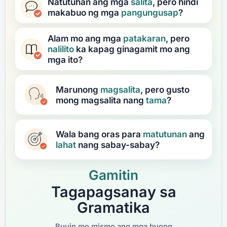
Natutuhan ang mga
salita
, pero hindi
makabuo ng mga
pangungusap
?
Alam mo ang mga
patakaran
, pero
nalilito
ka kapag ginagamit mo ang
mga ito?
Marunong
magsalita
, pero gusto
mong magsalita nang
tama
?
Wala bang oras para
matutunan
ang
lahat
nang sabay-sabay?
Gamitin
Tagapagsanay sa
Gramatika
Buuin mo mismo ang mga buong