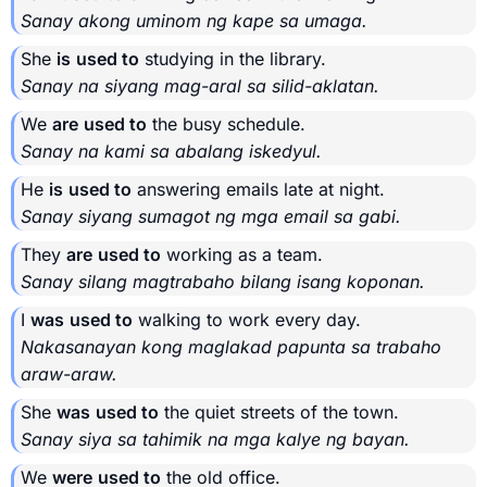
Sanay akong uminom ng kape sa umaga.
She
is
used to
studying in the library.
Sanay na siyang mag-aral sa silid-aklatan.
We
are
used to
the busy schedule.
Sanay na kami sa abalang iskedyul.
He
is
used to
answering emails late at night.
Sanay siyang sumagot ng mga email sa gabi.
They
are
used to
working as a team.
Sanay silang magtrabaho bilang isang koponan.
I
was
used to
walking to work every day.
Nakasanayan kong maglakad papunta sa trabaho
araw-araw.
She
was
used to
the quiet streets of the town.
Sanay siya sa tahimik na mga kalye ng bayan.
We
were
used to
the old office.