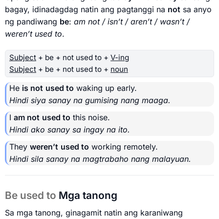
bagay, idinadagdag natin ang pagtanggi na
not
sa anyo
ng pandiwang
be
:
am not / isn’t / aren’t / wasn’t /
weren’t used to
.
Subject
+ be + not used to +
V-ing
Subject
+ be + not used to +
noun
He
is not
used to
waking up early.
Hindi siya sanay na gumising nang maaga.
I
am not
used to
this noise.
Hindi ako sanay sa ingay na ito.
They
weren’t
used to
working remotely.
Hindi sila sanay na magtrabaho nang malayuan.
Be used to
Mga tanong
Sa mga tanong, ginagamit natin ang karaniwang