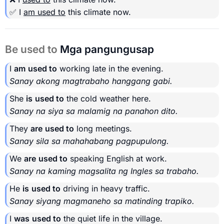
✅ I
am used to
this climate now.
Be used to
Mga pangungusap
I
am
used to
working late in the evening.
Sanay akong magtrabaho hanggang gabi.
She
is
used to
the cold weather here.
Sanay na siya sa malamig na panahon dito.
They
are
used to
long meetings.
Sanay sila sa mahahabang pagpupulong.
We
are
used to
speaking English at work.
Sanay na kaming magsalita ng Ingles sa trabaho.
He
is
used to
driving in heavy traffic.
Sanay siyang magmaneho sa matinding trapiko.
I
was
used to
the quiet life in the village.