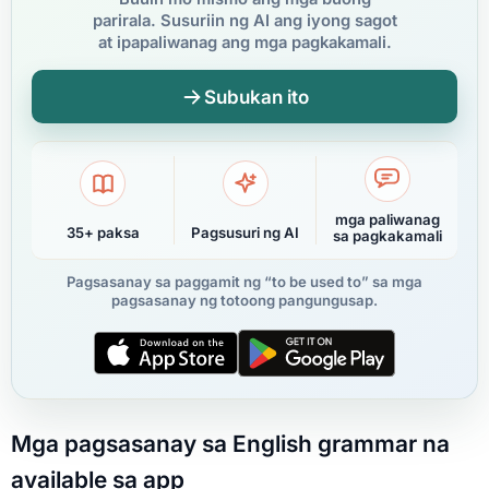
parirala. Susuriin ng AI ang iyong sagot
at ipapaliwanag ang mga pagkakamali.
Subukan ito
mga paliwanag
35+ paksa
Pagsusuri ng AI
sa pagkakamali
Pagsasanay sa paggamit ng “to be used to” sa mga
pagsasanay ng totoong pangungusap.
Mga pagsasanay sa English grammar na
available sa app