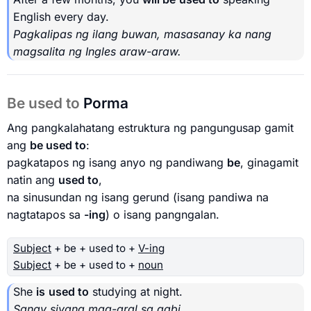
English every day.
Pagkalipas ng ilang buwan, masasanay ka nang
magsalita ng Ingles araw-araw.
Be used to
Porma
Ang pangkalahatang estruktura ng pangungusap gamit
ang
be used to
:
pagkatapos ng isang anyo ng pandiwang
be
, ginagamit
natin ang
used to
,
na sinusundan ng isang gerund (isang pandiwa na
nagtatapos sa
-ing
) o isang pangngalan.
Subject
+ be + used to +
V-ing
Subject
+ be + used to +
noun
She
is
used to
studying at night.
Sanay siyang mag-aral sa gabi.