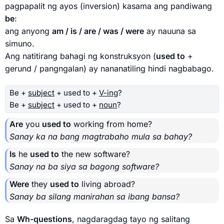
pagpapalit ng ayos (inversion) kasama ang pandiwang
be
:
ang anyong
am / is / are / was / were
ay nauuna sa
simuno.
Ang natitirang bahagi ng konstruksyon (
used to
+
gerund / pangngalan) ay nananatiling hindi nagbabago.
Be +
subject
+ used to +
V-ing
?
Be +
subject
+ used to +
noun
?
Are
you
used to
working from home?
Sanay ka na bang magtrabaho mula sa bahay?
Is
he
used to
the new software?
Sanay na ba siya sa bagong software?
Were
they
used to
living abroad?
Sanay ba silang manirahan sa ibang bansa?
Sa
Wh-questions
, nagdaragdag tayo ng salitang