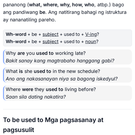
pananong (
what, where, why, how, who
, atbp.) bago
ang pandiwang
be
. Ang natitirang bahagi ng istruktura
ay nananatiling pareho.
Wh-word
+ be +
subject
+ used to +
V-ing
?
Wh-word
+ be +
subject
+ used to +
noun
?
Why
are
you
used to
working late?
Bakit sanay kang magtrabaho hanggang gabi?
What
is
she
used to
in the new schedule?
Ano ang nakasanayan niya sa bagong iskedyul?
Where
were
they
used to
living before?
Saan sila dating nakatira?
To be used to Mga pagsasanay at
pagsusulit