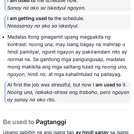
I
am
used to
the schedule now.
Sanay na ako sa iskedyul ngayon.
I
am getting used to
the schedule.
Nasasanay na ako sa iskedyul.
Madalas itong ginagamit upang magpakita ng
kontrast: noong una, may isang bagay na mahirap o
hindi pamilyar, ngunit ngayon ay pakiramdam nito ay
normal na. Sa ganitong mga pangungusap, madalas
mong makikita ang mga salitang tulad ng
noong una
,
ngayon
,
hindi na
, at mga kahalintulad na pahayag.
At first the job was stressful, but now I
am
used to
it.
Noong una, nakaka-stress ang trabaho, pero ngayon
ay sanay na ako rito.
Be used to
Pagtanggi
Upang sabihin na ang isang tao
ay hindi sanay
sa isang