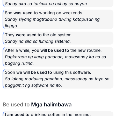
Sanay ako sa tahimik na buhay sa nayon.
She
was
used to
working on weekends.
Sanay siyang magtrabaho tuwing katapusan ng
linggo.
They
were
used to
the old system.
Sanay na sila sa lumang sistema.
After a while, you
will be
used to
the new routine.
Pagkaraan ng ilang panahon, masasanay ka na sa
bagong rutina.
Soon we
will be
used to
using this software.
Sa lalong madaling panahon, masasanay na tayo sa
paggamit ng software na ito.
Be used to
Mga halimbawa
I
am
used to
drinking coffee in the morning.