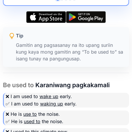
Tip
Gamitin ang pagsasanay na ito upang suriin
kung kaya mong gamitin ang “To be used to” sa
isang tunay na pangungusap.
Be used to
Karaniwang pagkakamali
❌ I am used to
wake up
early.
✅ I am used to
waking up
early.
❌ He is
use to
the noise.
✅ He is
used to
the noise.
❌ I
used to
this climate now.