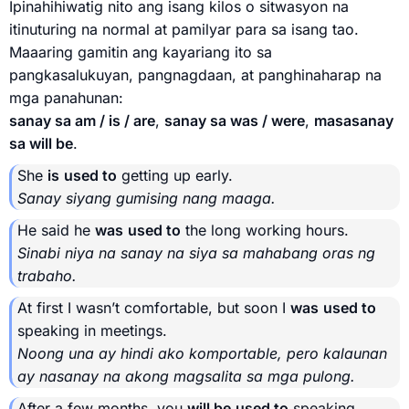
Ipinahihiwatig nito ang isang kilos o sitwasyon na
itinuturing na normal at pamilyar para sa isang tao.
Maaaring gamitin ang kayariang ito sa
pangkasalukuyan, pangnagdaan, at panghinaharap na
mga panahunan:
sanay sa am / is / are
,
sanay sa was / were
,
masasanay
sa will be
.
She
is
used to
getting up early.
Sanay siyang gumising nang maaga.
He said he
was
used to
the long working hours.
Sinabi niya na sanay na siya sa mahabang oras ng
trabaho.
At first I wasn’t comfortable, but soon I
was
used to
speaking in meetings.
Noong una ay hindi ako komportable, pero kalaunan
ay nasanay na akong magsalita sa mga pulong.
After a few months, you
will be
used to
speaking