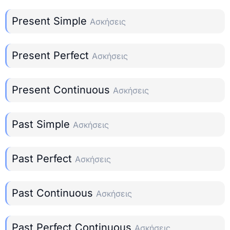
Present Simple
Ασκήσεις
Present Perfect
Ασκήσεις
Present Continuous
Ασκήσεις
Past Simple
Ασκήσεις
Past Perfect
Ασκήσεις
Past Continuous
Ασκήσεις
Past Perfect Continuous
Ασκήσεις