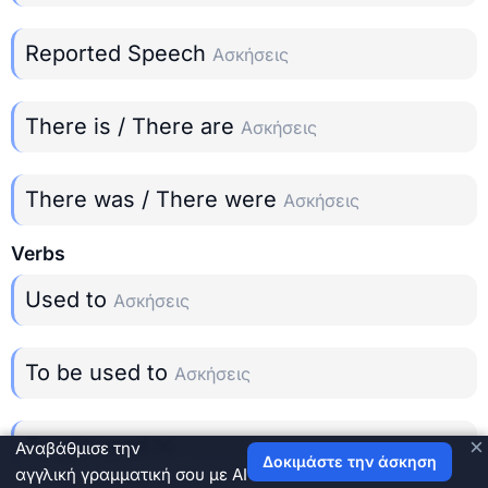
Reported Speech
Ασκήσεις
There is / There are
Ασκήσεις
There was / There were
Ασκήσεις
Verbs
Used to
Ασκήσεις
To be used to
Ασκήσεις
To get used to
×
Ασκήσεις
Αναβάθμισε την
Δοκιμάστε την άσκηση
αγγλική γραμματική σου με AI