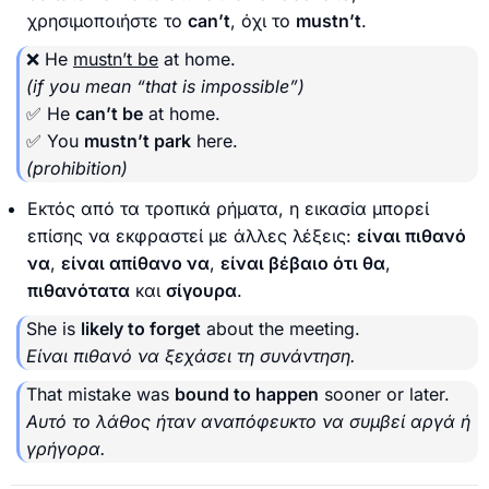
χρησιμοποιήστε το
can’t
, όχι το
mustn’t
.
❌ He
mustn’t be
at home.
(if you mean “that is impossible”)
✅ He
can’t be
at home.
✅ You
mustn’t park
here.
(prohibition)
Εκτός από τα τροπικά ρήματα, η εικασία μπορεί
επίσης να εκφραστεί με άλλες λέξεις:
είναι πιθανό
να
,
είναι απίθανο να
,
είναι βέβαιο ότι θα
,
πιθανότατα
και
σίγουρα
.
She is
likely to forget
about the meeting.
Είναι πιθανό να ξεχάσει τη συνάντηση.
That mistake was
bound to happen
sooner or later.
Αυτό το λάθος ήταν αναπόφευκτο να συμβεί αργά ή
γρήγορα.