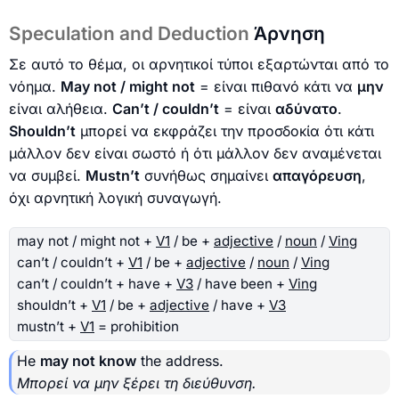
Speculation and Deduction
Άρνηση
Σε αυτό το θέμα, οι αρνητικοί τύποι εξαρτώνται από το
νόημα.
May not / might not
= είναι πιθανό κάτι να
μην
είναι αλήθεια.
Can’t / couldn’t
= είναι
αδύνατο
.
Shouldn’t
μπορεί να εκφράζει την προσδοκία ότι κάτι
μάλλον δεν είναι σωστό ή ότι μάλλον δεν αναμένεται
να συμβεί.
Mustn’t
συνήθως σημαίνει
απαγόρευση
,
όχι αρνητική λογική συναγωγή.
may not / might not +
V1
/ be +
adjective
/
noun
/
Ving
can’t / couldn’t +
V1
/ be +
adjective
/
noun
/
Ving
can’t / couldn’t + have +
V3
/ have been +
Ving
shouldn’t +
V1
/ be +
adjective
/ have +
V3
mustn’t +
V1
= prohibition
He
may not know
the address.
Μπορεί να μην ξέρει τη διεύθυνση.