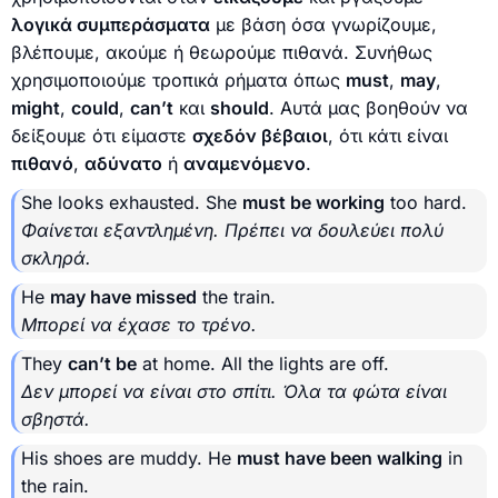
λογικά συμπεράσματα
με βάση όσα γνωρίζουμε,
βλέπουμε, ακούμε ή θεωρούμε πιθανά. Συνήθως
χρησιμοποιούμε τροπικά ρήματα όπως
must
,
may
,
might
,
could
,
can’t
και
should
. Αυτά μας βοηθούν να
δείξουμε ότι είμαστε
σχεδόν βέβαιοι
, ότι κάτι είναι
πιθανό
,
αδύνατο
ή
αναμενόμενο
.
She looks exhausted. She
must be working
too hard.
Φαίνεται εξαντλημένη. Πρέπει να δουλεύει πολύ
σκληρά.
He
may have missed
the train.
Μπορεί να έχασε το τρένο.
They
can’t be
at home. All the lights are off.
Δεν μπορεί να είναι στο σπίτι. Όλα τα φώτα είναι
σβηστά.
His shoes are muddy. He
must have been walking
in
the rain.