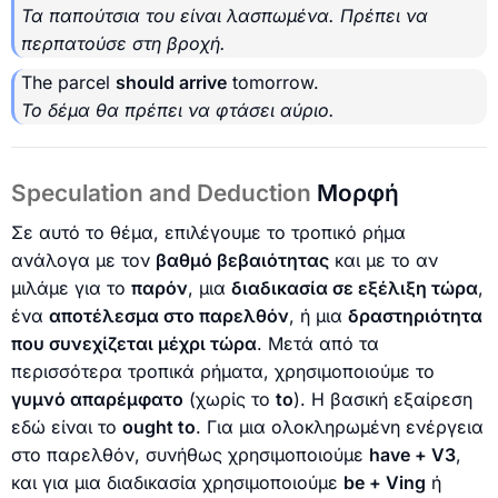
Τα παπούτσια του είναι λασπωμένα. Πρέπει να
περπατούσε στη βροχή.
The parcel
should arrive
tomorrow.
Το δέμα θα πρέπει να φτάσει αύριο.
Speculation and Deduction
Μορφή
Σε αυτό το θέμα, επιλέγουμε το τροπικό ρήμα
ανάλογα με τον
βαθμό βεβαιότητας
και με το αν
μιλάμε για το
παρόν
, μια
διαδικασία σε εξέλιξη τώρα
,
ένα
αποτέλεσμα στο παρελθόν
, ή μια
δραστηριότητα
που συνεχίζεται μέχρι τώρα
. Μετά από τα
περισσότερα τροπικά ρήματα, χρησιμοποιούμε το
γυμνό απαρέμφατο
(χωρίς το
to
). Η βασική εξαίρεση
εδώ είναι το
ought to
. Για μια ολοκληρωμένη ενέργεια
στο παρελθόν, συνήθως χρησιμοποιούμε
have + V3
,
και για μια διαδικασία χρησιμοποιούμε
be + Ving
ή