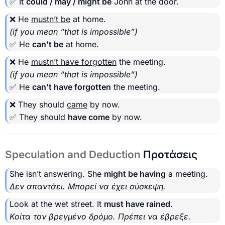
✅ It
could / may / might be
John at the door.
❌ He
mustn’t be
at home.
(if you mean “that is impossible”)
✅ He
can’t be
at home.
❌ He
mustn’t have forgotten
the meeting.
(if you mean “that is impossible”)
✅ He
can’t have forgotten
the meeting.
❌ They should
came
by now.
✅ They should
have come
by now.
Speculation and Deduction
Προτάσεις
She isn’t answering. She
might be having
a meeting.
Δεν απαντάει. Μπορεί να έχει σύσκεψη.
Look at the wet street. It
must have rained
.
Κοίτα τον βρεγμένο δρόμο. Πρέπει να έβρεξε.