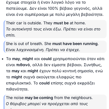
έχουμε στοιχεία ή έναν λογικό λόγο να το
πιστεύουμε. Δεν είναι 100% βέβαιο γεγονός, αλλά
είναι ένα συμπέρασμα με πολύ μεγάλη βεβαιότητα.
Their car is outside. They
must be
at home.
Το αυτοκίνητό τους είναι έξω. Πρέπει να είναι στο
σπίτι.
She is out of breath. She
must have been running
.
Είναι λαχανιασμένη. Πρέπει να έτρεχε.
Τα
may
,
might
και
could
χρησιμοποιούνται όταν κάτι
είναι
πιθανό
, αλλά δεν είμαστε βέβαιοι. Συνήθως,
τα
may
και
might
έχουν πολύ κοντινή σημασία, ενώ
το
might
συχνά ακούγεται ελαφρώς πιο
επιφυλακτικό. Το
could
επίσης συχνά εκφράζει
πιθανότητα.
The noise
may be coming
from the neighbours.
Ο θόρυβος μπορεί να προέρχεται από τους