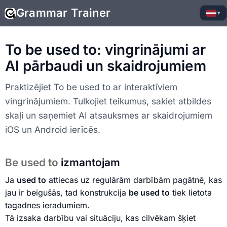
Grammar Trainer
▾
To be used to: vingrinājumi ar
AI pārbaudi un skaidrojumiem
Praktizējiet To be used to ar interaktīviem
vingrinājumiem. Tulkojiet teikumus, sakiet atbildes
skaļi un saņemiet AI atsauksmes ar skaidrojumiem
iOS un Android ierīcēs.
Be used to
izmantojam
Ja
used to
attiecas uz regulārām darbībām pagātnē, kas
jau ir beigušās, tad konstrukcija
be used to
tiek lietota
tagadnes ieradumiem.
Tā izsaka darbību vai situāciju, kas cilvēkam šķiet