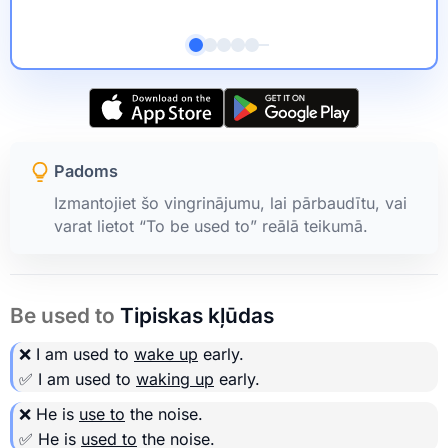
Padoms
Izmantojiet šo vingrinājumu, lai pārbaudītu, vai
varat lietot “To be used to” reālā teikumā.
Be used to
Tipiskas kļūdas
❌ I am used to
wake up
early.
✅ I am used to
waking up
early.
❌ He is
use to
the noise.
✅ He is
used to
the noise.