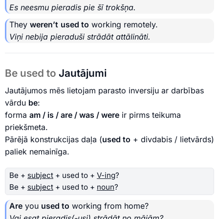
Es neesmu pieradis pie šī trokšņa.
They
weren’t
used to
working remotely.
Viņi nebija pieraduši strādāt attālināti.
Be used to
Jautājumi
Jautājumos mēs lietojam parasto inversiju ar darbības
vārdu
be
:
forma
am / is / are / was / were
ir pirms teikuma
priekšmeta.
Pārējā konstrukcijas daļa (
used to
+ divdabis / lietvārds)
paliek nemainīga.
Be +
subject
+ used to +
V-ing
?
Be +
subject
+ used to +
noun
?
Are
you
used to
working from home?
Vai esat pieradis(-usi) strādāt no mājām?