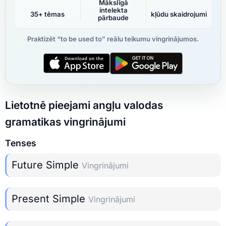
Mākslīgā
intelekta
35+ tēmas
kļūdu skaidrojumi
pārbaude
Praktizēt “to be used to” reālu teikumu vingrinājumos.
Lietotnē pieejami angļu valodas
gramatikas vingrinājumi
Tenses
Future Simple
Vingrinājumi
Present Simple
Vingrinājumi