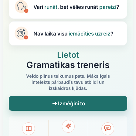
Vari
runāt
, bet vēlies runāt
pareizi
?
Nav laika visu
iemācīties
uzreiz
?
Lietot
Gramatikas treneris
Veido pilnus teikumus pats. Mākslīgais
intelekts pārbaudīs tavu atbildi un
izskaidros kļūdas.
Izmēģini to