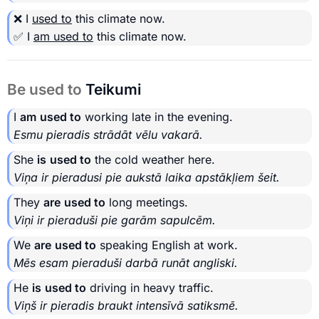
❌ I
used to
this climate now.
✅ I
am used to
this climate now.
Be used to
Teikumi
I
am
used to
working late in the evening.
Esmu pieradis strādāt vēlu vakarā.
She
is
used to
the cold weather here.
Viņa ir pieradusi pie aukstā laika apstākļiem šeit.
They
are
used to
long meetings.
Viņi ir pieraduši pie garām sapulcēm.
We
are
used to
speaking English at work.
Mēs esam pieraduši darbā runāt angliski.
He
is
used to
driving in heavy traffic.
Viņš ir pieradis braukt intensīvā satiksmē.