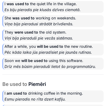
I
was
used to
the quiet life in the village.
Es biju pieradis pie klusās dzīves ciematā.
She
was
used to
working on weekends.
Viņa bija pieradusi strādāt brīvdienās.
They
were
used to
the old system.
Viņi bija pieraduši pie vecās sistēmas.
After a while, you
will be
used to
the new routine.
Pēc kāda laika jūs pieradīsiet pie jaunās rutīnas.
Soon we
will be
used to
using this software.
Drīz mēs būsim pieraduši lietot šo programmatūru.
Be used to
Piemēri
I
am
used to
drinking coffee in the morning.
Esmu pieradis no rīta dzert kafiju.