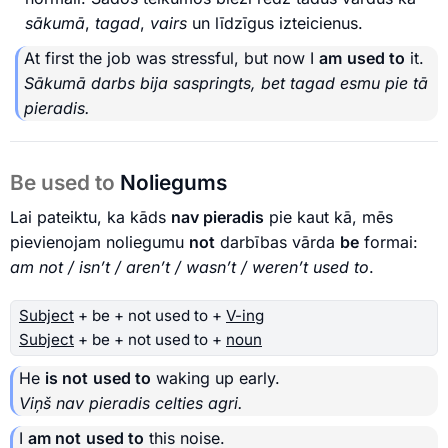
sākumā
,
tagad
,
vairs
un līdzīgus izteicienus.
At first the job was stressful, but now I
am
used to
it.
Sākumā darbs bija saspringts, bet tagad esmu pie tā
pieradis.
Be used to
Noliegums
Lai pateiktu, ka kāds
nav pieradis
pie kaut kā, mēs
pievienojam noliegumu
not
darbības vārda
be
formai:
am not / isn’t / aren’t / wasn’t / weren’t used to
.
Subject
+ be + not used to +
V-ing
Subject
+ be + not used to +
noun
He
is not
used to
waking up early.
Viņš nav pieradis celties agri.
I
am not
used to
this noise.