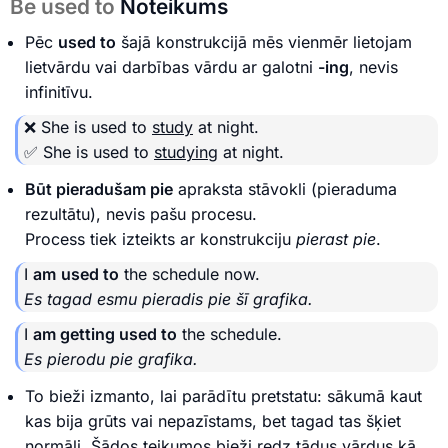
Be used to
Noteikums
Pēc
used to
šajā konstrukcijā mēs vienmēr lietojam
lietvārdu vai darbības vārdu ar galotni
-ing
, nevis
infinitīvu.
❌ She is used to
study
at night.
✅ She is used to
studying
at night.
Būt pieradušam pie
apraksta stāvokli (pieraduma
rezultātu), nevis pašu procesu.
Process tiek izteikts ar konstrukciju
pierast pie
.
I
am
used to
the schedule now.
Es tagad esmu pieradis pie šī grafika.
I
am getting used to
the schedule.
Es pierodu pie grafika.
To bieži izmanto, lai parādītu pretstatu: sākumā kaut
kas bija grūts vai nepazīstams, bet tagad tas šķiet
normāli. Šādos teikumos bieži redz tādus vārdus kā