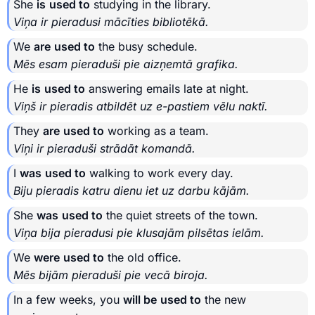
She
is
used to
studying in the library.
Viņa ir pieradusi mācīties bibliotēkā.
We
are
used to
the busy schedule.
Mēs esam pieraduši pie aizņemtā grafika.
He
is
used to
answering emails late at night.
Viņš ir pieradis atbildēt uz e-pastiem vēlu naktī.
They
are
used to
working as a team.
Viņi ir pieraduši strādāt komandā.
I
was
used to
walking to work every day.
Biju pieradis katru dienu iet uz darbu kājām.
She
was
used to
the quiet streets of the town.
Viņa bija pieradusi pie klusajām pilsētas ielām.
We
were
used to
the old office.
Mēs bijām pieraduši pie vecā biroja.
In a few weeks, you
will be
used to
the new