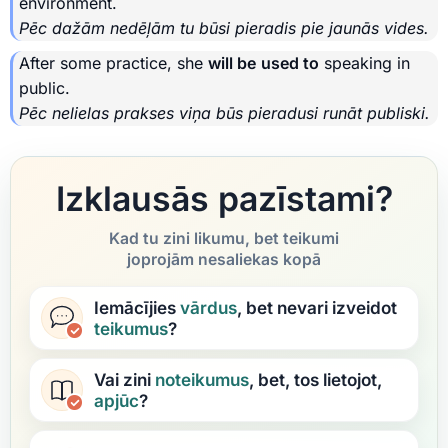
environment.
Pēc dažām nedēļām tu būsi pieradis pie jaunās vides.
After some practice, she
will be
used to
speaking in
public.
Pēc nelielas prakses viņa būs pieradusi runāt publiski.
Izklausās pazīstami?
Kad tu zini likumu, bet teikumi
joprojām nesaliekas kopā
Iemācījies
vārdus
, bet nevari izveidot
teikumus
?
Vai zini
noteikumus
, bet, tos lietojot,
apjūc
?