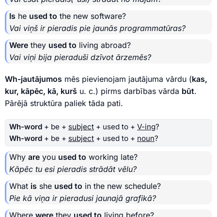
Is
he
used to
the new software?
Vai viņš ir pieradis pie jaunās programmatūras?
Were
they
used to
living abroad?
Vai viņi bija pieraduši dzīvot ārzemēs?
Wh-jautājumos
mēs pievienojam jautājuma vārdu (
kas,
kur, kāpēc, kā, kurš
u. c.) pirms darbības vārda
būt
.
Pārējā struktūra paliek tāda pati.
Wh-word
+ be +
subject
+ used to +
V-ing
?
Wh-word
+ be +
subject
+ used to +
noun
?
Why
are
you
used to
working late?
Kāpēc tu esi pieradis strādāt vēlu?
What
is
she
used to
in the new schedule?
Pie kā viņa ir pieradusi jaunajā grafikā?
Where
were
they
used to
living before?