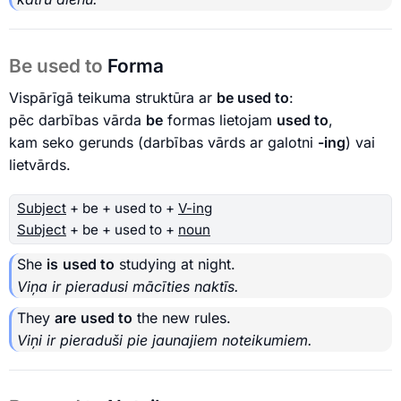
Be used to
Forma
Vispārīgā teikuma struktūra ar
be used to
:
pēc darbības vārda
be
formas lietojam
used to
,
kam seko gerunds (darbības vārds ar galotni
-ing
) vai
lietvārds.
Subject
+ be + used to +
V-ing
Subject
+ be + used to +
noun
She
is
used to
studying at night.
Viņa ir pieradusi mācīties naktīs.
They
are
used to
the new rules.
Viņi ir pieraduši pie jaunajiem noteikumiem.