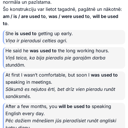
normāla un pazīstama.
Šo konstrukciju var lietot tagadnē, pagātnē un nākotnē:
am / is / are used to
,
was / were used to
,
will be used
to
.
She
is
used to
getting up early.
Viņa ir pieradusi celties agri.
He said he
was
used to
the long working hours.
Viņš teica, ka bija pieradis pie garajām darba
stundām.
At first I wasn’t comfortable, but soon I
was
used to
speaking in meetings.
Sākumā es nejutos ērti, bet drīz vien pieradu runāt
sanāksmēs.
After a few months, you
will be
used to
speaking
English every day.
Pēc dažiem mēnešiem jūs pieradīsiet runāt angliski
katru dienu.