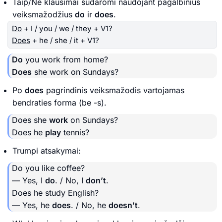
Taip/Ne klausimai sudaromi naudojant pagalbinius
veiksmažodžius
do
ir
does
.
Do
+ I / you / we / they + V1?
Does
+ he / she / it + V1?
Do
you work from home?
Does
she work on Sundays?
Po
does
pagrindinis veiksmažodis vartojamas
bendraties forma (be -s).
Does she
work
on Sundays?
Does he
play
tennis?
Trumpi atsakymai:
Do you like coffee?
— Yes, I
do
. / No, I
don’t
.
Does he study English?
— Yes, he
does
. / No, he
doesn’t
.