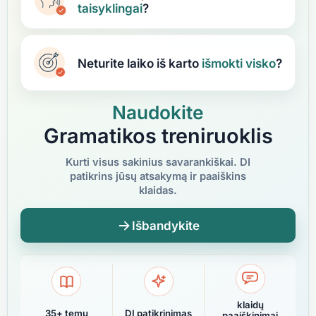
taisyklingai
?
Neturite laiko iš karto
išmokti
visko
?
Naudokite
Gramatikos treniruoklis
Kurti visus sakinius savarankiškai. DI
patikrins jūsų atsakymą ir paaiškins
klaidas.
Išbandykite
klaidų
35+ temų
DI patikrinimas
paaiškinimai