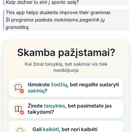
Kaip dažnai tu eini į sporto salę?
This app helps students improve their grammar.
Ši programa padeda mokiniams pagerinti jų
gramatiką.
Skamba pažįstamai?
Kai žinai taisyklę, bet sakiniai vis tiek
nesiklijuoja
Išmokote
žodžių
, bet negalite sudaryti
sakinių
?
Žinote
taisykles
, bet pasimetate jas
taikydami?
Gali
kalbėti
, bet nori kalbėti