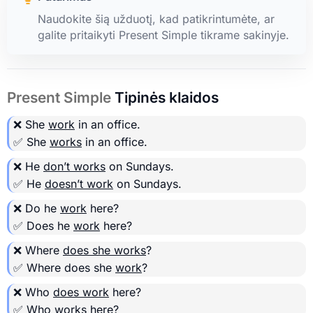
Naudokite šią užduotį, kad patikrintumėte, ar
galite pritaikyti Present Simple tikrame sakinyje.
Present Simple
Tipinės klaidos
❌ She
work
in an office.
✅ She
works
in an office.
❌ He
don’t works
on Sundays.
✅ He
doesn’t work
on Sundays.
❌ Do he
work
here?
✅ Does he
work
here?
❌ Where
does she works
?
✅ Where does she
work
?
❌ Who
does work
here?
✅ Who
works
here?