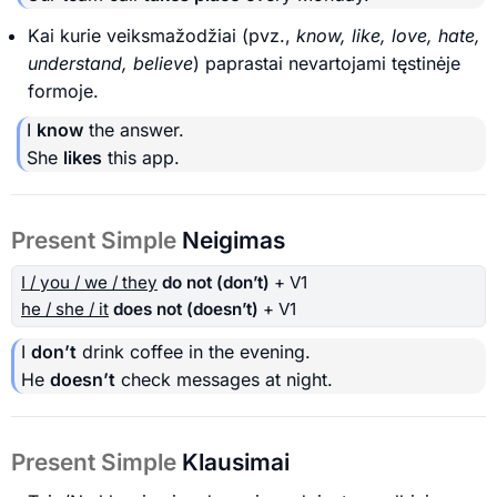
Kai kurie veiksmažodžiai (pvz.,
know, like, love, hate,
understand, believe
) paprastai nevartojami tęstinėje
formoje.
I
know
the answer.
She
likes
this app.
Present Simple
Neigimas
I / you / we / they
do not (don’t)
+ V1
he / she / it
does not (doesn’t)
+ V1
I
don’t
drink coffee in the evening.
He
doesn’t
check messages at night.
Present Simple
Klausimai