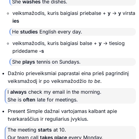
She
washes
the dishes.
veiksmažodis, kuris baigiasi priebalse +
y
→
y
virsta
ies
He
studies
English every day.
veiksmažodis, kuris baigiasi balse +
y
→ tiesiog
pridedame
-s
She
plays
tennis on Sundays.
Dažnio prieveiksmiai paprastai eina prieš pagrindinį
veiksmažodį ir po veiksmažodžio
to be
.
I
always
check my email in the morning.
She is
often
late for meetings.
Present Simple dažnai vartojamas kalbant apie
tvarkaraščius ir reguliarius įvykius.
The meeting
starts
at 10.
Our team call
takes place
every Monday.