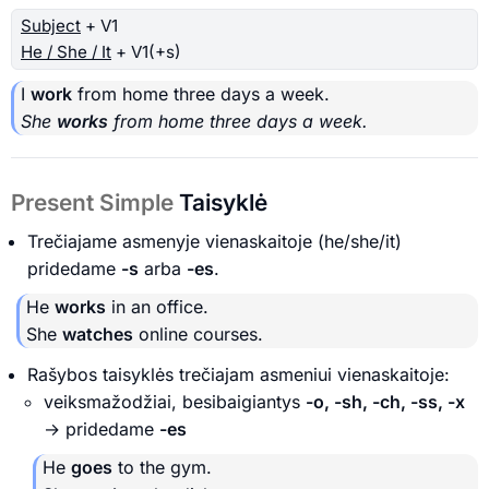
Subject
+ V1
He / She / It
+ V1(+s)
I
work
from home three days a week.
She
works
from home three days a week.
Present Simple
Taisyklė
Trečiajame asmenyje vienaskaitoje (he/she/it)
pridedame
-s
arba
-es
.
He
works
in an office.
She
watches
online courses.
Rašybos taisyklės trečiajam asmeniui vienaskaitoje:
veiksmažodžiai, besibaigiantys
-o, -sh, -ch, -ss, -x
→ pridedame
-es
He
goes
to the gym.