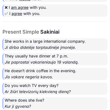
❌ I
am agree
with you.
✅ I
agree
with you.
Present Simple
Sakiniai
She works in a large international company.
Ji dirba didelėje tarptautinėje įmonėje.
They usually have dinner at 7 p.m.
Jie paprastai vakarieniauja 19 valandą.
He doesn’t drink coffee in the evening.
Jis vakare negeria kavos.
Do you watch TV every day?
Ar žiūri televizorių kiekvieną dieną?
Where does she live?
Kur ji gyvena?