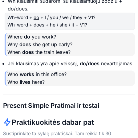
Wh klausimai sudaromi su klausiamuoju žodžiu +
do/does.
Wh-word +
do
+ I / you / we / they + V1?
Wh-word +
does
+ he / she / it + V1?
Where
do
you work?
Why
does
she get up early?
When
does
the train leave?
Jei klausimas yra apie veiksnį,
do/does
nevartojamas.
Who
works
in this office?
Who
lives
here?
Present Simple Pratimai ir testai
Praktikuokitės dabar pat
Sustiprinkite taisyklę praktiškai. Tam reikia tik 30