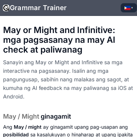
Grammar Trainer
▾
May or Might and Infinitive:
mga pagsasanay na may AI
check at paliwanag
Sanayin ang May or Might and Infinitive sa mga
interactive na pagsasanay. Isalin ang mga
pangungusap, sabihin nang malakas ang sagot, at
kumuha ng AI feedback na may paliwanag sa iOS at
Android.
May / Might
ginagamit
Ang
May / might
ay ginagamit upang pag-usapan ang
posibilidad
sa kasalukuyan o hinaharap at upang ipakita