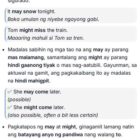
sigurado.
It
may snow
tonight.
Baka umulan ng niyebe ngayong gabi.
Tom
might miss
the train.
Maaaring mahuli si Tom sa tren.
Madalas sabihin ng mga tao na ang
may
ay parang
mas malamang
, samantalang ang
might
ay parang
hindi gaanong tiyak
o mas nag-aatubili. Gayunman, sa
aktuwal na gamit, ang pagkakaibang ito ay madalas
na
hindi mahigpit
.
✅ She
may come
later.
(possible)
✅ She
might come
later.
(also possible, often a bit less certain)
Pagkatapos ng
may
at
might
, ginagamit lamang natin
ang
batayang anyo ng pandiwa
nang walang
to
.