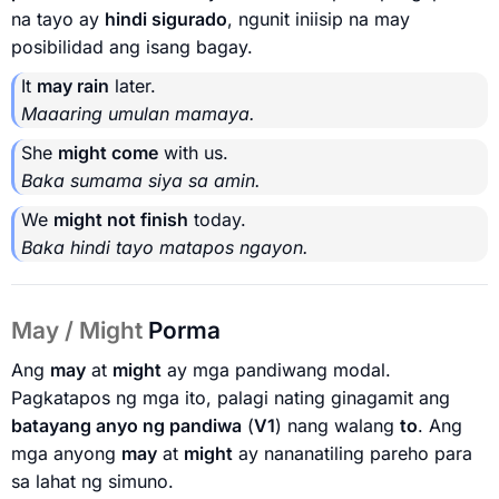
na tayo ay
hindi sigurado
, ngunit iniisip na may
posibilidad ang isang bagay.
It
may rain
later.
Maaaring umulan mamaya.
She
might come
with us.
Baka sumama siya sa amin.
We
might not finish
today.
Baka hindi tayo matapos ngayon.
May / Might
Porma
Ang
may
at
might
ay mga pandiwang modal.
Pagkatapos ng mga ito, palagi nating ginagamit ang
batayang anyo ng pandiwa
(
V1
) nang walang
to
. Ang
mga anyong
may
at
might
ay nananatiling pareho para
sa lahat ng simuno.