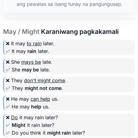
ang pawatas sa isang tunay na pangungusap.
May / Might
Karaniwang pagkakamali
❌ It may
to rain
later.
✅ It may
rain
later.
❌ She
mays be
late.
✅ She
may be
late.
❌ They
don't might come
.
✅ They
might not come
.
❌ He may
can help
us.
✅ He may
help
us.
❌
Do
it may rain later?
✅
Might
it rain later?
✅ Do you think it
might rain
later?