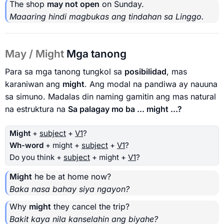
The shop
may not open
on Sunday.
Maaaring hindi magbukas ang tindahan sa Linggo.
May / Might
Mga tanong
Para sa mga tanong tungkol sa
posibilidad
, mas
karaniwan ang
might
. Ang modal na pandiwa ay nauuna
sa simuno. Madalas din naming gamitin ang mas natural
na estruktura na
Sa palagay mo ba ... might ...?
Might
+
subject
+
V1
?
Wh-word
+ might +
subject
+
V1
?
Do you think +
subject
+ might +
V1
?
Might
he be at home now?
Baka nasa bahay siya ngayon?
Why
might
they cancel the trip?
Bakit kaya nila kanselahin ang biyahe?