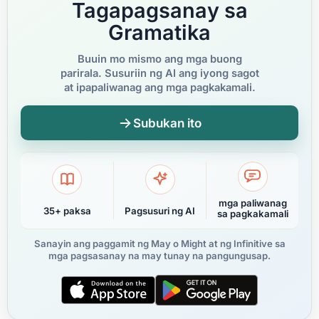
Tagapagsanay sa
Gramatika
Buuin mo mismo ang mga buong
parirala. Susuriin ng AI ang iyong sagot
at ipapaliwanag ang mga pagkakamali.
Subukan ito
mga paliwanag
35+ paksa
Pagsusuri ng AI
sa pagkakamali
Sanayin ang paggamit ng May o Might at ng Infinitive sa
mga pagsasanay na may tunay na pangungusap.