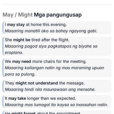
May / Might
Mga pangungusap
I
may stay
at home this evening.
Maaaring manatili ako sa bahay ngayong gabi.
She
might be
tired after the flight.
Maaaring pagod siya pagkatapos ng biyahe sa
eroplano.
We
may need
more chairs for the meeting.
Maaaring kailangan natin ng mas maraming upuan
para sa pulong.
They
might not understand
the message.
Maaaring hindi nila maunawaan ang mensahe.
It
may take
longer than we expected.
Maaaring mas tumagal ito kaysa sa inaasahan natin.
He
might forget
about the appointment.