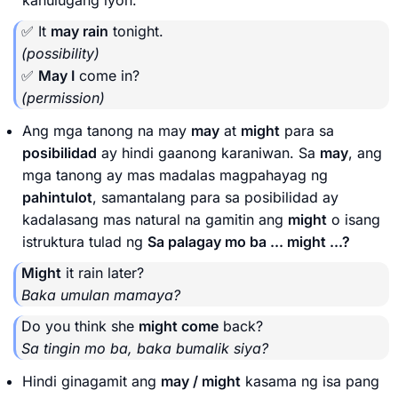
✅ It
may rain
tonight.
(possibility)
✅
May I
come in?
(permission)
Ang mga tanong na may
may
at
might
para sa
posibilidad
ay hindi gaanong karaniwan. Sa
may
, ang
mga tanong ay mas madalas magpahayag ng
pahintulot
, samantalang para sa posibilidad ay
kadalasang mas natural na gamitin ang
might
o isang
istruktura tulad ng
Sa palagay mo ba ... might ...?
Might
it rain later?
Baka umulan mamaya?
Do you think she
might come
back?
Sa tingin mo ba, baka bumalik siya?
Hindi ginagamit ang
may / might
kasama ng isa pang