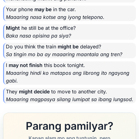
Your phone
may be
in the car.
Maaaring nasa kotse ang iyong telepono.
Might
he still be at the office?
Baka nasa opisina pa siya?
Do you think the train
might be
delayed?
Sa tingin mo ba ay maaaring maantala ang tren?
I
may not finish
this book tonight.
Maaaring hindi ko matapos ang librong ito ngayong
gabi.
They
might decide
to move to another city.
Maaaring magpasya silang lumipat sa ibang lungsod.
Parang pamilyar?
Kapag alam mo ang tuntunin, pero