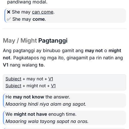
pandiwang modal.
❌ She may
can come
.
✅ She may
come
.
May / Might
Pagtanggi
Ang pagtanggi ay binubuo gamit ang
may not
o
might
not
. Pagkatapos ng mga ito, ginagamit pa rin natin ang
V1
nang walang
to
.
Subject
+ may not +
V1
Subject
+ might not +
V1
He
may not know
the answer.
Maaaring hindi niya alam ang sagot.
We
might not have
enough time.
Maaaring wala tayong sapat na oras.