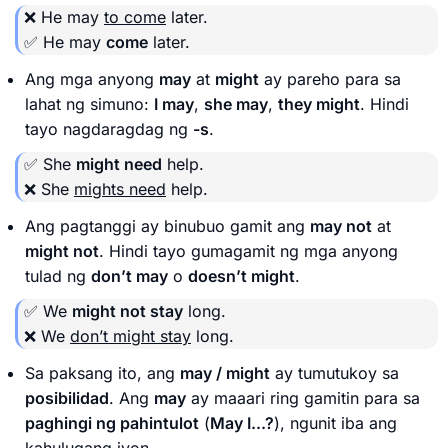
❌ He may
to come
later.
✅ He may
come
later.
Ang mga anyong
may
at
might
ay pareho para sa
lahat ng simuno:
I may
,
she may
,
they might
. Hindi
tayo nagdaragdag ng
-s
.
✅ She
might need
help.
❌ She
mights need
help.
Ang pagtanggi ay binubuo gamit ang
may not
at
might not
. Hindi tayo gumagamit ng mga anyong
tulad ng
don’t may
o
doesn’t might
.
✅ We
might not stay
long.
❌ We
don’t might stay
long.
Sa paksang ito, ang
may / might
ay tumutukoy sa
posibilidad
. Ang
may
ay maaari ring gamitin para sa
paghingi ng pahintulot
(
May I...?
), ngunit iba ang
kahulugang iyon.