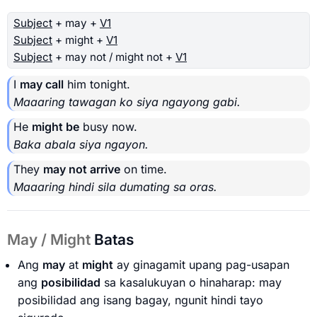
Subject
+ may +
V1
Subject
+ might +
V1
Subject
+ may not / might not +
V1
I
may call
him tonight.
Maaaring tawagan ko siya ngayong gabi.
He
might be
busy now.
Baka abala siya ngayon.
They
may not arrive
on time.
Maaaring hindi sila dumating sa oras.
May / Might
Batas
Ang
may
at
might
ay ginagamit upang pag-usapan
ang
posibilidad
sa kasalukuyan o hinaharap: may
posibilidad ang isang bagay, ngunit hindi tayo