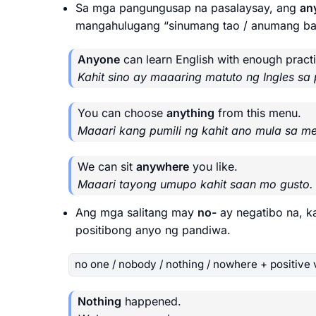
Sa mga pangungusap na pasalaysay, ang
an
mangahulugang “sinumang tao / anumang ba
Anyone
can learn English with enough practi
Kahit sino ay maaaring matuto ng Ingles s
You can choose
anything
from this menu.
Maaari kang pumili ng kahit ano mula sa me
We can sit
anywhere
you like.
Maaari tayong umupo kahit saan mo gusto.
Ang mga salitang may
no-
ay negatibo na, k
positibong anyo ng pandiwa.
no one / nobody / nothing / nowhere + positive 
Nothing
happened.