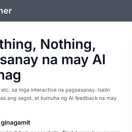
ner
hing, Nothing,
asanay na may AI
anag
etc. sa mga interactive na pagsasanay. Isalin
as ang sagot, at kumuha ng AI feedback na may
.
ginagamit