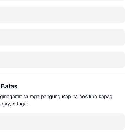
.
Batas
ginagamit sa mga pangungusap na positibo kapag
agay, o lugar.