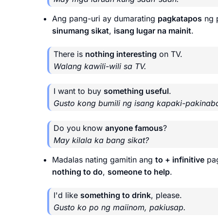
Ang pang-uri ay dumarating
pagkatapos
ng p
sinumang sikat
,
isang lugar na mainit
.
There is
nothing interesting
on TV.
Walang kawili-wili sa TV.
I want to buy
something useful
.
Gusto kong bumili ng isang kapaki-pakinab
Do you know
anyone famous
?
May kilala ka bang sikat?
Madalas nating gamitin ang
to + infinitive
pag
nothing to do
,
someone to help
.
I'd like
something to drink
, please.
Gusto ko po ng maiinom, pakiusap.