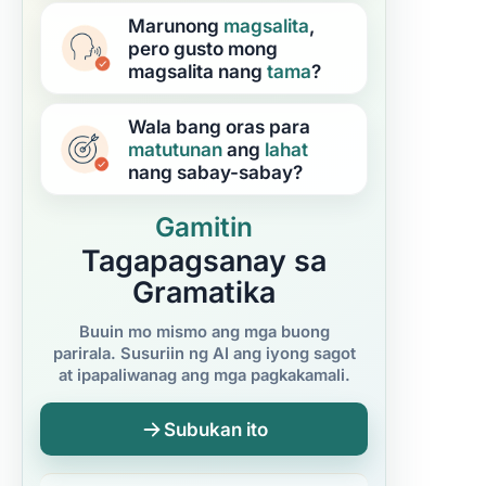
Marunong
magsalita
,
pero gusto mong
magsalita nang
tama
?
Wala bang oras para
matutunan
ang
lahat
nang sabay-sabay?
Gamitin
Tagapagsanay sa
Gramatika
Buuin mo mismo ang mga buong
parirala. Susuriin ng AI ang iyong sagot
at ipapaliwanag ang mga pagkakamali.
Subukan ito