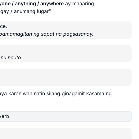
yone / anything / anywhere
ay maaaring
gay / anumang lugar”.
ce.
a pamamagitan ng sapat na pagsasanay.
nu na ito.
aya karaniwan natin silang ginagamit kasama ng
verb