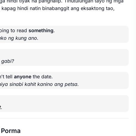
a hindi tiyak na panghalip. Tinutulungan tayo ng mga
 kapag hindi natin binabanggit ang eksaktong tao,
oing to read
something
.
ako ng kung ano.
 gabi?
't tell
anyone
the date.
niya sinabi kahit kanino ang petsa.
t.
.
Porma