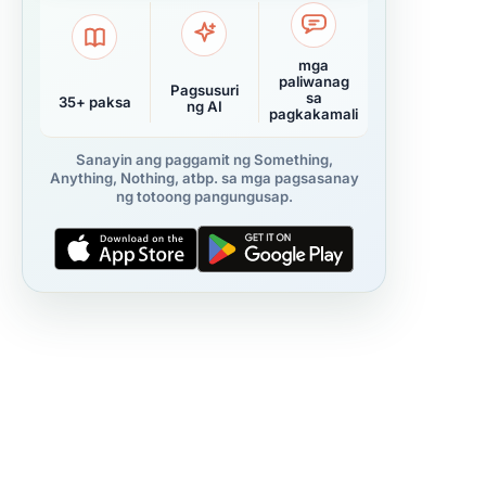
mga
paliwanag
Pagsusuri
sa
35+ paksa
ng AI
pagkakamali
Sanayin ang paggamit ng Something,
Anything, Nothing, atbp. sa mga pagsasanay
ng totoong pangungusap.