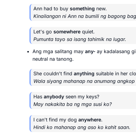
Ann had to buy
something
new.
Kinailangan ni Ann na bumili ng bagong bag
Let's go
somewhere
quiet.
Pumunta tayo sa isang tahimik na lugar.
Ang mga salitang may
any-
ay kadalasang g
neutral na tanong.
She couldn't find
anything
suitable in her clo
Wala siyang mahanap na anumang angkop 
Has
anybody
seen my keys?
May nakakita ba ng mga susi ko?
I can't find my dog
anywhere
.
Hindi ko mahanap ang aso ko kahit saan.