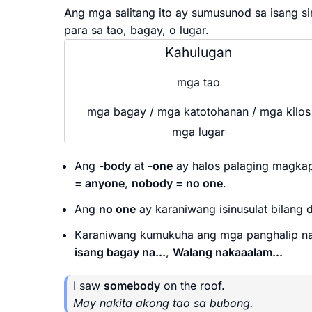
Ang mga salitang ito ay sumusunod sa isang 
para sa tao, bagay, o lugar.
Kahulugan
mga tao
mga bagay / mga katotohanan / mga kilos
mga lugar
Ang
-body
at
-one
ay halos palaging magka
= anyone
,
nobody = no one
.
Ang
no one
ay karaniwang isinusulat bilang 
Karaniwang kumukuha ang mga panghalip na
isang bagay na...
,
Walang nakaaalam...
I saw
somebody
on the roof.
May nakita akong tao sa bubong.