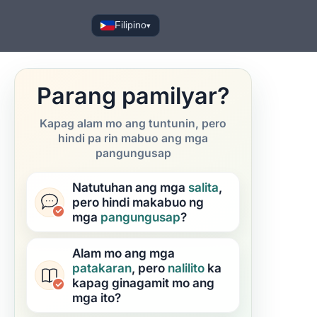
Filipino
▾
Parang pamilyar?
Kapag alam mo ang tuntunin, pero
hindi pa rin mabuo ang mga
pangungusap
Natutuhan ang mga
salita
,
pero hindi makabuo ng
mga
pangungusap
?
Alam mo ang mga
patakaran
, pero
nalilito
ka
kapag ginagamit mo ang
mga ito?