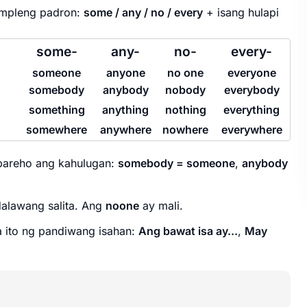
simpleng padron:
some / any / no / every
+ isang hulapi
some-
any-
no-
every-
someone
anyone
no one
everyone
somebody
anybody
nobody
everybody
something
anything
nothing
everything
somewhere
anywhere
nowhere
everywhere
pareho ang kahulugan:
somebody = someone
,
anybody
dalawang salita. Ang
noone
ay mali.
 ito ng pandiwang isahan:
Ang bawat isa ay...
,
May