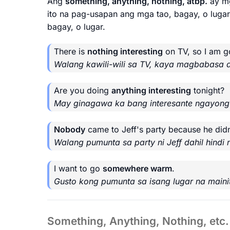
Ang
something, anything, nothing, atbp.
ay mg
ito na pag-usapan ang mga tao, bagay, o lugar
bagay, o lugar.
There is
nothing interesting
on TV, so I am g
Walang kawili-wili sa TV, kaya magbabasa 
Are you doing
anything interesting
tonight?
May ginagawa ka bang interesante ngayong
Nobody
came to Jeff's party because he didn
Walang pumunta sa party ni Jeff dahil hindi 
I want to go
somewhere warm
.
Gusto kong pumunta sa isang lugar na maini
Something, Anything, Nothing, etc