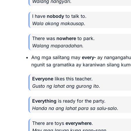
Walang nangyari.
I have
nobody
to talk to.
Wala akong makausap.
There was
nowhere
to park.
Walang maparadahan.
Ang mga salitang may
every-
ay nangangahulu
ngunit sa gramatika ay karaniwan silang ku
Everyone
likes this teacher.
Gusto ng lahat ang gurong ito.
Everything
is ready for the party.
Handa na ang lahat para sa salu-salo.
There are toys
everywhere
.
May mga laruan kung saan-saan.