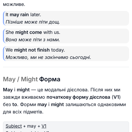
можливе.
It
may rain
later.
Пізніше може піти дощ.
She
might come
with us.
Вона може піти з нами.
We
might not finish
today.
Можливо, ми не закінчимо сьогодні.
May / Might
Форма
May
і
might
— це модальні дієслова. Після них ми
завжди вживаємо
початкову форму дієслова
(
V1
)
без
to
. Форми
may
і
might
залишаються однаковими
для всіх підметів.
Subject
+ may +
V1