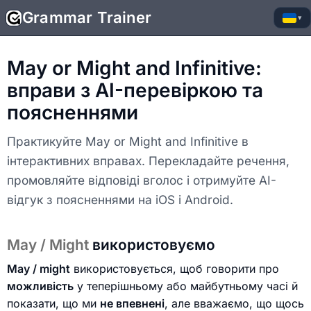
Grammar Trainer
▾
May or Might and Infinitive:
вправи з AI-перевіркою та
поясненнями
Практикуйте May or Might and Infinitive в
інтерактивних вправах. Перекладайте речення,
промовляйте відповіді вголос і отримуйте AI-
відгук з поясненнями на iOS і Android.
May / Might
використовуємо
May / might
використовується, щоб говорити про
можливість
у теперішньому або майбутньому часі й
показати, що ми
не впевнені
, але вважаємо, що щось