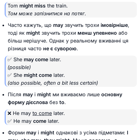
Tom
might miss
the train.
Том може запізнитися на потяг.
Часто кажуть, що
may
звучить трохи
імовірніше
,
тоді як
might
звучить трохи
менш упевнено
або
більш нерішуче. Однак у реальному вживанні ця
різниця часто
не є суворою
.
✅ She
may come
later.
(possible)
✅ She
might come
later.
(also possible, often a bit less certain)
Після
may
і
might
ми вживаємо лише
основну
форму дієслова
без
to
.
❌ He may
to come
later.
✅ He may
come
later.
Форми
may
і
might
однакові з усіма підметами:
I