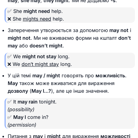
may
,
she may
,
they might
. Ми не додаємо
-s
.
✅ She
might need
help.
❌ She
mights need
help.
Заперечення утворюється за допомогою
may not
і
might not
. Ми не вживаємо форми на кшталт
don’t
may
або
doesn’t might
.
✅ We
might not stay
long.
❌ We
don’t might stay
long.
У цій темі
may / might
говорять про
можливість
.
May
також може вживатися для вираження
дозволу
(
May I...?
), але це інше значення.
✅ It
may rain
tonight.
(possibility)
✅
May I
come in?
(permission)
Питання з
may
і
might
для вираження
можливості