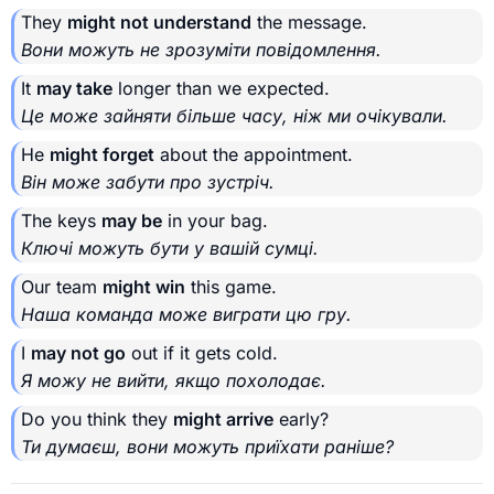
They
might not understand
the message.
Вони можуть не зрозуміти повідомлення.
It
may take
longer than we expected.
Це може зайняти більше часу, ніж ми очікували.
He
might forget
about the appointment.
Він може забути про зустріч.
The keys
may be
in your bag.
Ключі можуть бути у вашій сумці.
Our team
might win
this game.
Наша команда може виграти цю гру.
I
may not go
out if it gets cold.
Я можу не вийти, якщо похолодає.
Do you think they
might arrive
early?
Ти думаєш, вони можуть приїхати раніше?