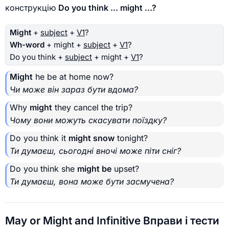
конструкцію
Do you think ... might ...?
Might
+
subject
+
V1
?
Wh-word
+ might +
subject
+
V1
?
Do you think +
subject
+ might +
V1
?
Might
he be at home now?
Чи може він зараз бути вдома?
Why
might
they cancel the trip?
Чому вони можуть скасувати поїздку?
Do you think it
might snow
tonight?
Ти думаєш, сьогодні вночі може піти сніг?
Do you think she
might be
upset?
Ти думаєш, вона може бути засмучена?
May or Might and Infinitive Вправи і тести