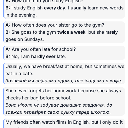
A:
How often do you study English?
B:
I study English
every day
. I
usually
learn new words
in the evening.
A:
How often does your sister go to the gym?
B:
She goes to the gym
twice a week
, but she
rarely
goes on Sundays.
A:
Are you often late for school?
B:
No, I am
hardly ever
late.
Usually, we have breakfast at home, but sometimes we
eat in a cafe.
Зазвичай ми снідаємо вдома, але іноді їмо в кафе.
She never forgets her homework because she always
checks her bag before school.
Вона ніколи не забуває домашнє завдання, бо
завжди перевіряє свою сумку перед школою.
My friends often watch films in English, but I only do it