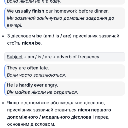
Вона ніколи не п'є каву.
We
usually finish
our homework before dinner.
Ми зазвичай закінчуємо домашнє завдання до
вечері.
З дієсловом
be
(
am / is / are
) прислівник зазвичай
стоїть
після be
.
Subject
+ am / is / are + adverb of frequency
They are
often
late.
Вони часто запізнюються.
He is
hardly ever
angry.
Він майже ніколи не сердиться.
Якщо є допоміжне або модальне дієслово,
прислівник зазвичай ставиться
після першого
допоміжного / модального дієслова
і перед
основним дієсловом.