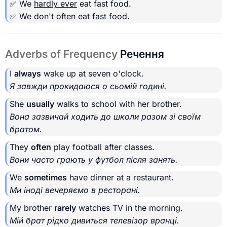
✅ We
hardly ever
eat fast food.
✅ We
don't often
eat fast food.
Adverbs of Frequency
Речення
I
always
wake up at seven o'clock.
Я завжди прокидаюся о сьомій годині.
She
usually
walks to school with her brother.
Вона зазвичай ходить до школи разом зі своїм
братом.
They
often
play football after classes.
Вони часто грають у футбол після занять.
We
sometimes
have dinner at a restaurant.
Ми іноді вечеряємо в ресторані.
My brother
rarely
watches TV in the morning.
Мій брат рідко дивиться телевізор вранці.