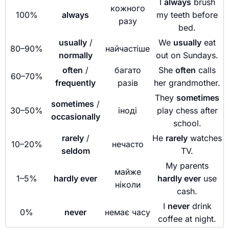
I
always
brush
кожного
100%
always
my teeth before
разу
bed.
usually
/
We
usually
eat
80–90%
найчастіше
normally
out on Sundays.
often
/
багато
She
often
calls
60–70%
frequently
разів
her grandmother.
They
sometimes
sometimes
/
30–50%
іноді
play chess after
occasionally
school.
rarely
/
He
rarely
watches
10–20%
нечасто
seldom
TV.
My parents
майже
1–5%
hardly ever
hardly ever
use
ніколи
cash.
I
never
drink
0%
never
немає часу
coffee at night.