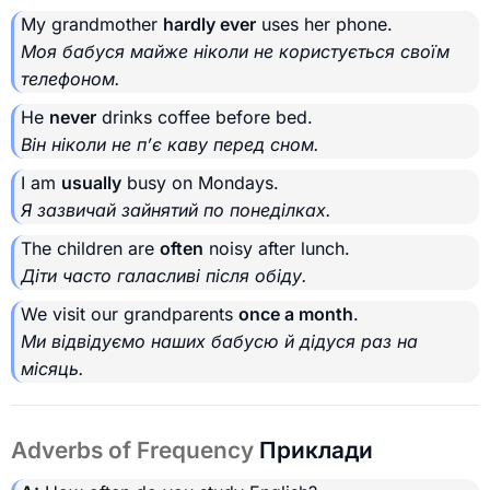
My grandmother
hardly ever
uses her phone.
Моя бабуся майже ніколи не користується своїм
телефоном.
He
never
drinks coffee before bed.
Він ніколи не п’є каву перед сном.
I am
usually
busy on Mondays.
Я зазвичай зайнятий по понеділках.
The children are
often
noisy after lunch.
Діти часто галасливі після обіду.
We visit our grandparents
once a month
.
Ми відвідуємо наших бабусю й дідуся раз на
місяць.
Adverbs of Frequency
Приклади