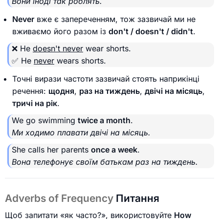
Вони іноді так роблять.
Never
вже є запереченням, тож зазвичай ми не
вживаємо його разом із
don't / doesn't / didn't
.
❌ He
doesn't never
wear shorts.
✅ He
never
wears shorts.
Точні вирази частоти зазвичай стоять наприкінці
речення:
щодня
,
раз на тиждень
,
двічі на місяць
,
тричі на рік
.
We go swimming
twice a month
.
Ми ходимо плавати двічі на місяць.
She calls her parents
once a week
.
Вона телефонує своїм батькам раз на тиждень.
Adverbs of Frequency
Питання
Щоб запитати «як часто?», використовуйте
How