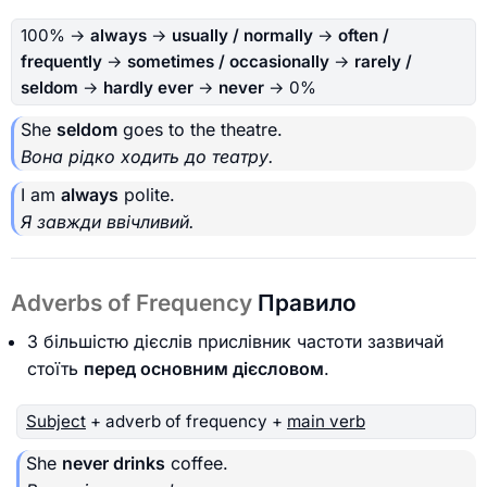
100% →
always
→
usually / normally
→
often /
frequently
→
sometimes / occasionally
→
rarely /
seldom
→
hardly ever
→
never
→ 0%
She
seldom
goes to the theatre.
Вона рідко ходить до театру.
I am
always
polite.
Я завжди ввічливий.
Adverbs of Frequency
Правило
З більшістю дієслів прислівник частоти зазвичай
стоїть
перед основним дієсловом
.
Subject
+ adverb of frequency +
main verb
She
never drinks
coffee.