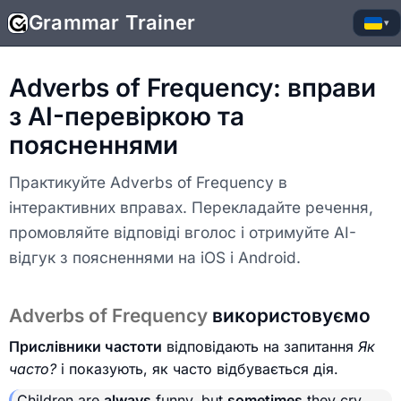
Grammar Trainer
▾
Adverbs of Frequency: вправи
з AI-перевіркою та
поясненнями
Практикуйте Adverbs of Frequency в
інтерактивних вправах. Перекладайте речення,
промовляйте відповіді вголос і отримуйте AI-
відгук з поясненнями на iOS і Android.
Adverbs of Frequency
використовуємо
Прислівники частоти
відповідають на запитання
Як
часто?
і показують, як часто відбувається дія.
Children are
always
funny, but
sometimes
they cry.