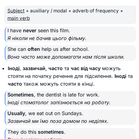
Subject
+ auxiliary / modal + adverb of frequency +
main verb
I have
never
seen this film.
Я ніколи не бачив цього фільму.
She can
often
help us after school.
Вона часто може допомагати нам після школи.
Іноді
,
зазвичай
,
часто
та
час від часу
можуть
стояти на початку речення для підсилення.
Іноді
та
часто
також можуть стояти в кінці.
Sometimes
, the dentist is late for work.
Іноді стоматолог запізнюється на роботу.
Usually
, we eat out on Sundays.
Зазвичай ми їмо поза домом по неділях.
They do this
sometimes
.