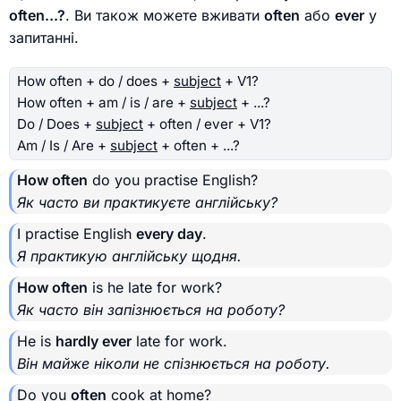
often...?
. Ви також можете вживати
often
або
ever
у
запитанні.
How often + do / does +
subject
+ V1?
How often + am / is / are +
subject
+ ...?
Do / Does +
subject
+ often / ever + V1?
Am / Is / Are +
subject
+ often + ...?
How often
do you practise English?
Як часто ви практикуєте англійську?
I practise English
every day
.
Я практикую англійську щодня.
How often
is he late for work?
Як часто він запізнюється на роботу?
He is
hardly ever
late for work.
Він майже ніколи не спізнюється на роботу.
Do you
often
cook at home?