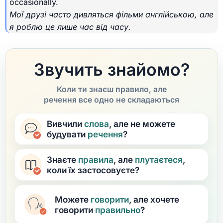
occasionally.
Мої друзі часто дивляться фільми англійською, але
я роблю це лише час від часу.
Звучить знайомо?
Коли ти знаєш правило, але
речення все одно не складаються
Вивчили
слова
, але не можете
будувати
речення
?
Знаєте
правила
, але
плутаєтеся
,
коли їх застосовуєте?
Можете
говорити
, але хочете
говорити
правильно
?