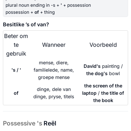
plural noun ending in -s +
'
+ possession
possession +
of
+ thing
Besitlike ’s of van?
Beter om
te
Wanneer
Voorbeeld
gebruik
mense, diere,
David's
painting /
's / '
familielede, name,
the dog's
bowl
groepe mense
the screen of the
dinge, dele van
of
laptop
/
the title of
dinge, pryse, titels
the book
Possessive 's
Reël