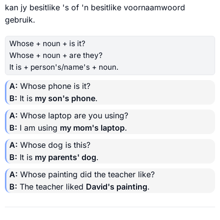
kan jy besitlike 's of 'n besitlike voornaamwoord
gebruik.
Whose + noun + is it?
Whose + noun + are they?
It is + person's/name's + noun.
A:
Whose phone is it?
B:
It is
my son's phone
.
A:
Whose laptop are you using?
B:
I am using
my mom's laptop
.
A:
Whose dog is this?
B:
It is
my parents' dog
.
A:
Whose painting did the teacher like?
B:
The teacher liked
David's painting
.