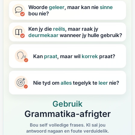
Woorde
geleer
, maar kan nie
sinne
bou nie?
Ken jy die
reëls
, maar raak jy
deurmekaar
wanneer jy hulle gebruik?
Kan
praat
, maar wil
korrek
praat?
Nie tyd om
alles
tegelyk te
leer
nie?
Gebruik
Grammatika-afrigter
Bou self volledige frases. KI sal jou
antwoord nagaan en foute verduidelik.