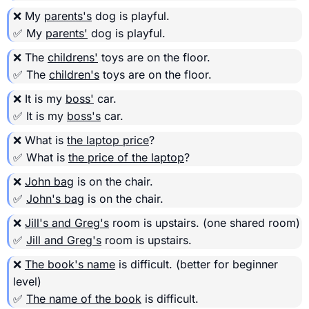
❌ My
parents's
dog is playful.
✅ My
parents'
dog is playful.
❌ The
childrens'
toys are on the floor.
✅ The
children's
toys are on the floor.
❌ It is my
boss'
car.
✅ It is my
boss's
car.
❌ What is
the laptop price
?
✅ What is
the price of the laptop
?
❌
John bag
is on the chair.
✅
John's bag
is on the chair.
❌
Jill's and Greg's
room is upstairs.
(one shared room)
✅
Jill and Greg's
room is upstairs.
❌
The book's name
is difficult.
(better for beginner
level)
✅
The name of the book
is difficult.