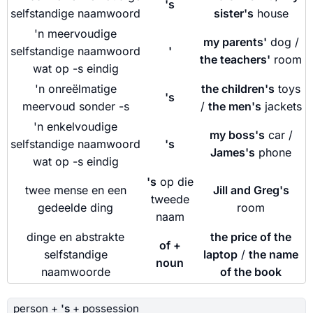
's
selfstandige naamwoord
sister's
house
'n meervoudige
my parents'
dog /
selfstandige naamwoord
'
the teachers'
room
wat op -s eindig
'n onreëlmatige
the children's
toys
's
meervoud sonder -s
/
the men's
jackets
'n enkelvoudige
my boss's
car /
selfstandige naamwoord
's
James's
phone
wat op -s eindig
's
op die
twee mense en een
Jill and Greg's
tweede
gedeelde ding
room
naam
dinge en abstrakte
the price of the
of +
selfstandige
laptop
/
the name
noun
naamwoorde
of the book
person +
's
+ possession