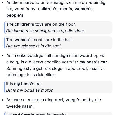
As die meervoud onreëlmatig is en nie op
-s
eindig
nie, voeg
's
by:
children's
,
men's
,
women's
,
people's
.
The
children's
toys are on the floor.
Die kinders se speelgoed is op die vloer.
The
women's
coats are in the hall.
Die vrouejasse is in die saal.
As ’n enkelvoudige selfstandige naamwoord op
-s
eindig, is die leervriendelike vorm
's
:
my boss's car
.
Sommige style gebruik slegs ’n apostroof, maar vir
oefeninge is
's
duideliker.
It is
my boss's
car.
Dit is my baas se motor.
As twee mense een ding deel, voeg
's
net by die
tweede naam.