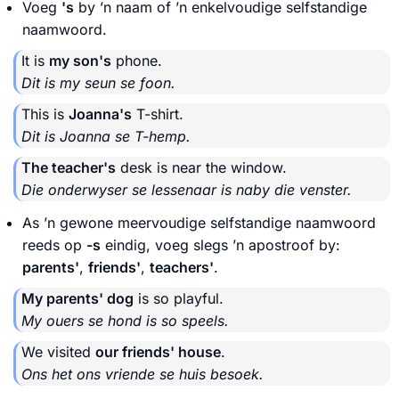
Voeg
's
by ’n naam of ’n enkelvoudige selfstandige
naamwoord.
It is
my son's
phone.
Dit is my seun se foon.
This is
Joanna's
T-shirt.
Dit is Joanna se T-hemp.
The teacher's
desk is near the window.
Die onderwyser se lessenaar is naby die venster.
As ’n gewone meervoudige selfstandige naamwoord
reeds op
-s
eindig, voeg slegs ’n apostroof by:
parents'
,
friends'
,
teachers'
.
My parents' dog
is so playful.
My ouers se hond is so speels.
We visited
our friends' house
.
Ons het ons vriende se huis besoek.