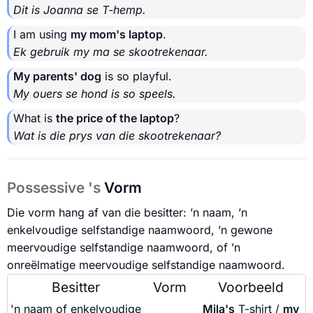
Dit is Joanna se T-hemp.
I am using
my mom's laptop
.
Ek gebruik my ma se skootrekenaar.
My parents' dog
is so playful.
My ouers se hond is so speels.
What is
the price of the laptop
?
Wat is die prys van die skootrekenaar?
Possessive 's
Vorm
Die vorm hang af van die besitter: ’n naam, ’n
enkelvoudige selfstandige naamwoord, ’n gewone
meervoudige selfstandige naamwoord, of ’n
onreëlmatige meervoudige selfstandige naamwoord.
Besitter
Vorm
Voorbeeld
'n naam of enkelvoudige
Mila's
T-shirt /
my