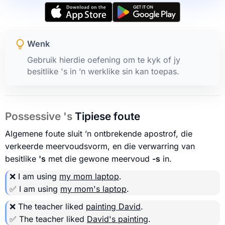
Wenk
Gebruik hierdie oefening om te kyk of jy
besitlike 's in ’n werklike sin kan toepas.
Possessive 's
Tipiese foute
Algemene foute sluit ’n ontbrekende apostrof, die
verkeerde meervoudsvorm, en die verwarring van
besitlike
's
met die gewone meervoud
-s
in.
❌ I am using
my mom laptop
.
✅ I am using
my mom's laptop
.
❌ The teacher liked
painting David
.
✅ The teacher liked
David's painting
.