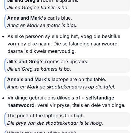
Jill and Greg's
room is upstairs.
Jill en Greg se kamer is bo.
Anna and Mark's
car is blue.
Anna en Mark se motor is blou.
As elke persoon sy eie ding het, voeg die besitlike
vorm by elke naam. Die selfstandige naamwoord
daarna is dikwels meervoudig.
Jill's and Greg's
rooms are upstairs.
Jill en Greg se kamers is bo.
Anna's and Mark's
laptops are on the table.
Anna en Mark se skootrekenaars is op die tafel.
Vir dinge gebruik ons dikwels
of + selfstandige
naamwoord
, veral vir pryse, titels en dele van dinge.
The price of the laptop is too high.
Die prys van die skootrekenaar is te hoog.