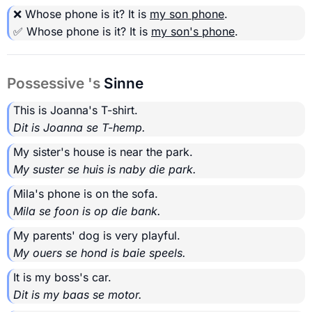
❌ Whose phone is it? It is
my son phone
.
✅ Whose phone is it? It is
my son's phone
.
Possessive 's
Sinne
This is Joanna's T-shirt.
Dit is Joanna se T-hemp.
My sister's house is near the park.
My suster se huis is naby die park.
Mila's phone is on the sofa.
Mila se foon is op die bank.
My parents' dog is very playful.
My ouers se hond is baie speels.
It is my boss's car.
Dit is my baas se motor.