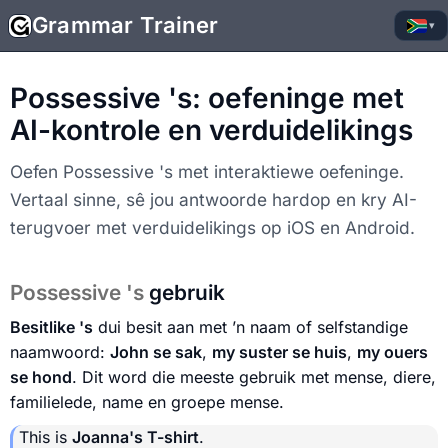
Grammar Trainer
▾
Possessive 's: oefeninge met
AI-kontrole en verduidelikings
Oefen Possessive 's met interaktiewe oefeninge.
Vertaal sinne, sê jou antwoorde hardop en kry AI-
terugvoer met verduidelikings op iOS en Android.
Possessive 's
gebruik
Besitlike 's
dui besit aan met ’n naam of selfstandige
naamwoord:
John se sak
,
my suster se huis
,
my ouers
se hond
. Dit word die meeste gebruik met mense, diere,
familielede, name en groepe mense.
This is
Joanna's T-shirt
.