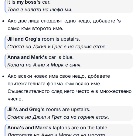
It is
my boss's
car.
Това е колата на шефа ми.
Ако две лица споделят едно нещо, добавете
's
само към второто име.
Jill and Greg's
room is upstairs.
Стаята на Джил и Грег е на горния етаж.
Anna and Mark's
car is blue.
Колата на Анна и Марк е синя.
Ако всеки човек има свое нещо, добавете
притежателната форма към всяко име.
Съществителното след него често е в множествено
число.
Jill's and Greg's
rooms are upstairs.
Стаите на Джил и Грег са на горния етаж.
Anna's and Mark's
laptops are on the table.
Лаптопите на Анна и Марк са на масата.