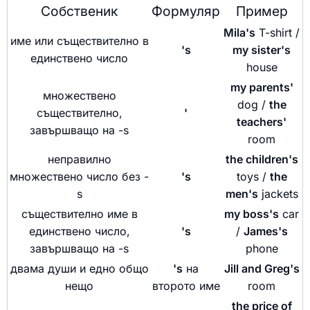
Собственик
Формуляр
Пример
Mila's
T-shirt /
име или съществително в
's
my sister's
единствено число
house
my parents'
множествено
dog /
the
съществително,
'
teachers'
завършващо на -s
room
неправилно
the children's
множествено число без -
's
toys /
the
s
men's
jackets
съществително име в
my boss's
car
единствено число,
's
/
James's
завършващо на -s
phone
двама души и едно общо
's
на
Jill and Greg's
нещо
второто име
room
the price of