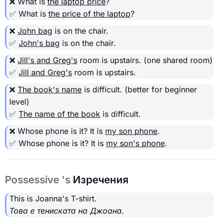
❌ What is
the laptop price
?
✅ What is
the price of the laptop
?
❌
John bag
is on the chair.
✅
John's bag
is on the chair.
❌
Jill's and Greg's
room is upstairs.
(one shared room)
✅
Jill and Greg's
room is upstairs.
❌
The book's name
is difficult.
(better for beginner
level)
✅
The name of the book
is difficult.
❌ Whose phone is it? It is
my son phone
.
✅ Whose phone is it? It is
my son's phone
.
Possessive 's
Изречения
This is Joanna's T-shirt.
Това е тениската на Джоана.