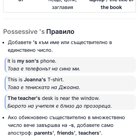
заглавия
the book
Possessive 's
Правило
Добавете
's
към име или съществително в
единствено число.
It is
my son's
phone.
Това е телефонът на сина ми.
This is
Joanna's
T-shirt.
Това е тениската на Джоана.
The teacher's
desk is near the window.
Бюрото на учителя е близо до прозореца.
Ако обикновено съществително в множествено
число вече завършва на
-s
, добавете само
апостроф:
parents'
,
friends'
,
teachers'
.