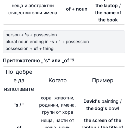
неща и абстрактни
the laptop
/
of + noun
съществителни имена
the name of
the book
person +
's
+ possession
plural noun ending in -s +
'
+ possession
possession +
of
+ thing
Притежателно „'s“ или „of“?
По-добре
е да
Когато
Пример
използвате
хора, животни,
David's
painting /
's / '
роднини, имена,
the dog's
bowl
групи от хора
неща, части от
the screen of the
of
неща, цени,
laptop
/
the title of