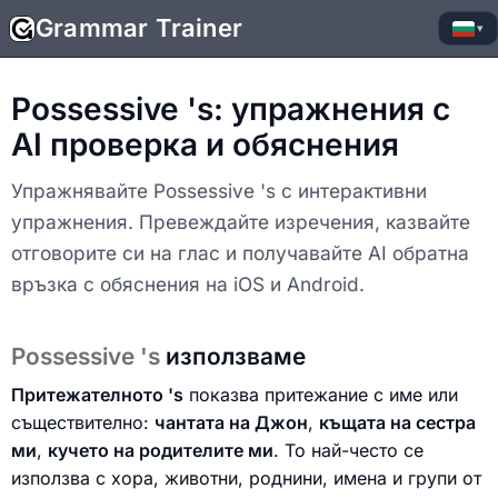
Grammar Trainer
▾
Possessive 's: упражнения с
AI проверка и обяснения
Упражнявайте Possessive 's с интерактивни
упражнения. Превеждайте изречения, казвайте
отговорите си на глас и получавайте AI обратна
връзка с обяснения на iOS и Android.
Possessive 's
използваме
Притежателното 's
показва притежание с име или
съществително:
чантата на Джон
,
къщата на сестра
ми
,
кучето на родителите ми
. То най-често се
използва с хора, животни, роднини, имена и групи от