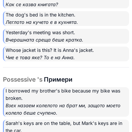
Как се казва книгата?
The dog's bed is in the kitchen.
Леглото на кучето е в кухнята.
Yesterday's meeting was short.
Вчерашната среща беше кратка.
Whose jacket is this? It is Anna's jacket.
Чие е това яке? То е на Анна.
Possessive 's
Примери
I borrowed my brother's bike because my bike was
broken.
Взех назаем колелото на брат ми, защото моето
колело беше счупено.
Sarah's keys are on the table, but Mark's keys are in
the car.