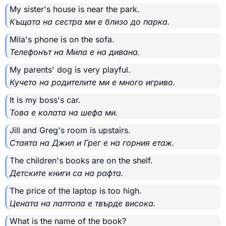
My sister's house is near the park.
Къщата на сестра ми е близо до парка.
Mila's phone is on the sofa.
Телефонът на Мила е на дивана.
My parents' dog is very playful.
Кучето на родителите ми е много игриво.
It is my boss's car.
Това е колата на шефа ми.
Jill and Greg's room is upstairs.
Стаята на Джил и Грег е на горния етаж.
The children's books are on the shelf.
Детските книги са на рафта.
The price of the laptop is too high.
Цената на лаптопа е твърде висока.
What is the name of the book?