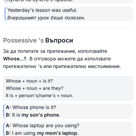
Yesterday's lesson was useful.
Вчерашният урок беше полезен.
Possessive 's
Въпроси
За да попитате за притежание, използвайте
Whose...?
. В отговора можете да използвате
притежателно 's или притежателно местоимение.
Whose + noun + is it?
Whose + noun + are they?
It is + person's/name's + noun.
A:
Whose phone is it?
B:
It is
my son's phone
.
A:
Whose laptop are you using?
B:
I am using
my mom's laptop
.