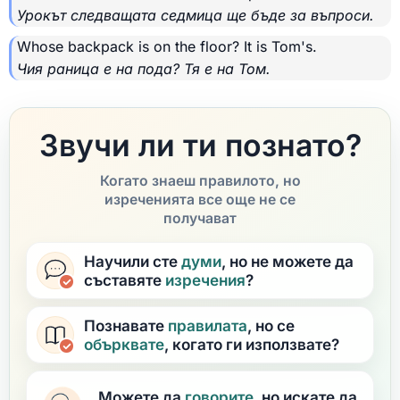
Урокът следващата седмица ще бъде за въпроси.
Whose backpack is on the floor? It is Tom's.
Чия раница е на пода? Тя е на Том.
Звучи ли ти познато?
Когато знаеш правилото, но
изреченията все още не се
получават
Научили сте
думи
, но не можете да
съставяте
изречения
?
Познавате
правилата
, но се
обърквате
, когато ги използвате?
Можете да
говорите
, но искате да