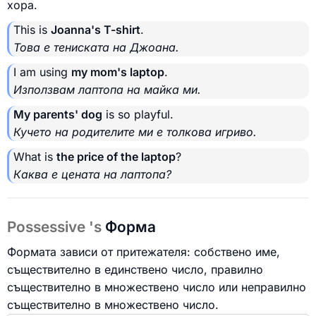
хора.
This is
Joanna's T-shirt
.
Това е тениската на Джоана.
I am using
my mom's laptop
.
Използвам лаптопа на майка ми.
My parents' dog
is so playful.
Кучето на родителите ми е толкова игриво.
What is
the price of the laptop
?
Каква е цената на лаптопа?
Possessive 's
Форма
Формата зависи от притежателя: собствено име,
съществително в единствено число, правилно
съществително в множествено число или неправилно
съществително в множествено число.