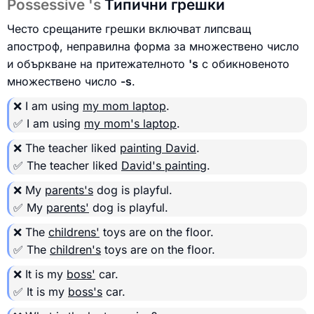
Possessive 's
Типични грешки
Често срещаните грешки включват липсващ
апостроф, неправилна форма за множествено число
и объркване на притежателното
's
с обикновеното
множествено число
-s
.
❌ I am using
my mom laptop
.
✅ I am using
my mom's laptop
.
❌ The teacher liked
painting David
.
✅ The teacher liked
David's painting
.
❌ My
parents's
dog is playful.
✅ My
parents'
dog is playful.
❌ The
childrens'
toys are on the floor.
✅ The
children's
toys are on the floor.
❌ It is my
boss'
car.
✅ It is my
boss's
car.