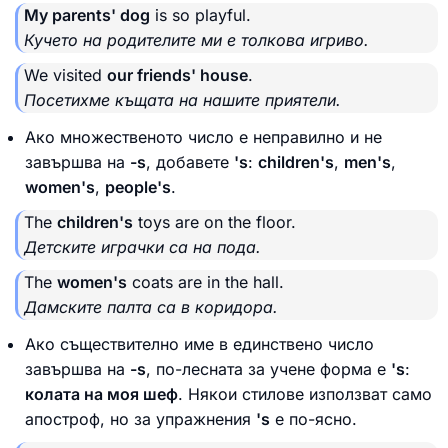
My parents' dog
is so playful.
Кучето на родителите ми е толкова игриво.
We visited
our friends' house
.
Посетихме къщата на нашите приятели.
Ако множественото число е неправилно и не
завършва на
-s
, добавете
's
:
children's
,
men's
,
women's
,
people's
.
The
children's
toys are on the floor.
Детските играчки са на пода.
The
women's
coats are in the hall.
Дамските палта са в коридора.
Ако съществително име в единствено число
завършва на
-s
, по-лесната за учене форма е
's
:
колата на моя шеф
. Някои стилове използват само
апостроф, но за упражнения
's
е по-ясно.