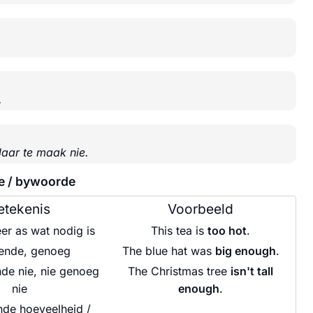
.
.
laar te maak nie.
e / bywoorde
etekenis
Voorbeeld
eer as wat nodig is
This tea is
too hot
.
ende, genoeg
The blue hat was
big enough
.
de nie, nie genoeg
The Christmas tree
isn't tall
nie
enough
.
nde hoeveelheid /