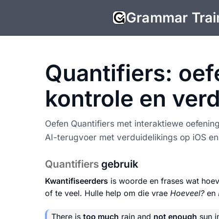
Grammar Trai
Quantifiers: oe
kontrole en verd
Oefen Quantifiers met interaktiewe oefenin
AI-terugvoer met verduidelikings op iOS en
Quantifiers
gebruik
Kwantifiseerders
is woorde en frases wat hoevee
of te veel. Hulle help om die vrae
Hoeveel?
en
There is
too much
rain and
not enough
sun i