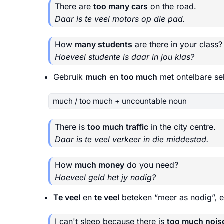
There are
too many cars
on the road.
Daar is te veel motors op die pad.
How
many students
are there in your class?
Hoeveel studente is daar in jou klas?
Gebruik
much
en
too much
met ontelbare se
much / too much + uncountable noun
There is
too much traffic
in the city centre.
Daar is te veel verkeer in die middestad.
How
much money
do you need?
Hoeveel geld het jy nodig?
Te veel
en
te veel
beteken “meer as nodig”, e
I can't sleep because there is
too much nois