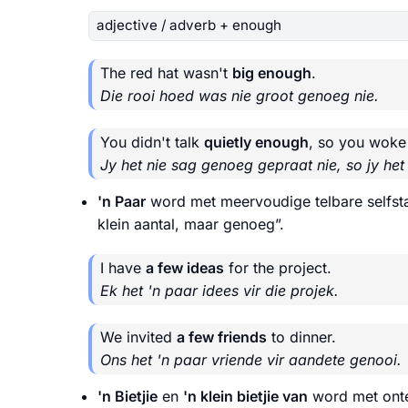
adjective / adverb + enough
The red hat wasn't
big enough
.
Die rooi hoed was nie groot genoeg nie.
You didn't talk
quietly enough
, so you woke
Jy het nie sag genoeg gepraat nie, so jy h
'n Paar
word met meervoudige telbare selfs
klein aantal, maar genoeg”.
I have
a few ideas
for the project.
Ek het 'n paar idees vir die projek.
We invited
a few friends
to dinner.
Ons het 'n paar vriende vir aandete genooi.
'n Bietjie
en
'n klein bietjie van
word met onte