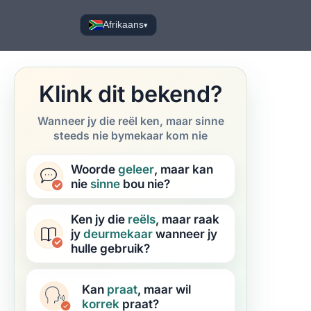
Afrikaans
▾
Klink dit bekend?
Wanneer jy die reël ken, maar sinne
steeds nie bymekaar kom nie
Woorde
geleer
, maar kan
nie
sinne
bou nie?
Ken jy die
reëls
, maar raak
jy
deurmekaar
wanneer jy
hulle gebruik?
Kan
praat
, maar wil
korrek
praat?