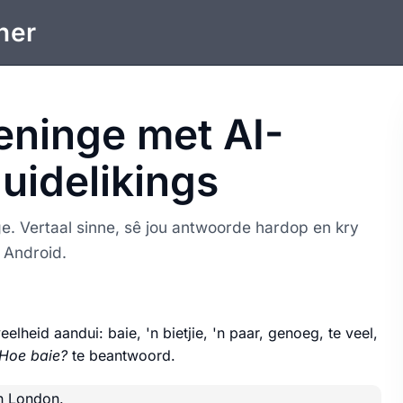
ner
feninge met AI-
uidelikings
ge. Vertaal sinne, sê jou antwoorde hardop en kry
 Android.
lheid aandui: baie, 'n bietjie, 'n paar, genoeg, te veel,
Hoe baie?
te beantwoord.
n London.