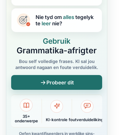
Nie tyd om
alles
tegelyk
te
leer
nie?
Gebruik
Grammatika-afrigter
Bou self volledige frases. KI sal jou
antwoord nagaan en foute verduidelik.
Probeer dit
35+
KI-kontrole
foutverduidelikings
onderwerpe
Oefen kwantifiseerders in werklike sins-