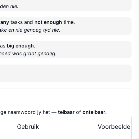
den nie.
many
tasks and
not enough
time.
ake en nie genoeg tyd nie.
was
big enough
.
 hoed was groot genoeg.
andige naamwoord jy het —
telbaar
of
ontelbaar
.
Gebruik
Voorbeelde