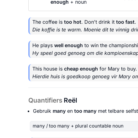
enough
+ noun
The coffee is
too hot
. Don't drink it
too fast
.
Die koffie is te warm. Moenie dit te vinnig dri
He plays
well enough
to win the championshi
Hy speel goed genoeg om die kampioenskap
This house is
cheap enough
for Mary to buy.
Hierdie huis is goedkoop genoeg vir Mary o
Quantifiers
Reël
Gebruik
many
en
too many
met telbare self
many / too many + plural countable noun