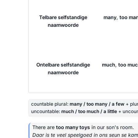
Telbare selfstandige
many
,
too ma
naamwoorde
Ontelbare selfstandige
much
,
too muc
naamwoorde
countable plural:
many / too many / a few
+ plu
uncountable:
much / too much / a little
+ uncoun
There are
too many toys
in our son's room.
Daar is te veel speelgoed in ons seun se kam