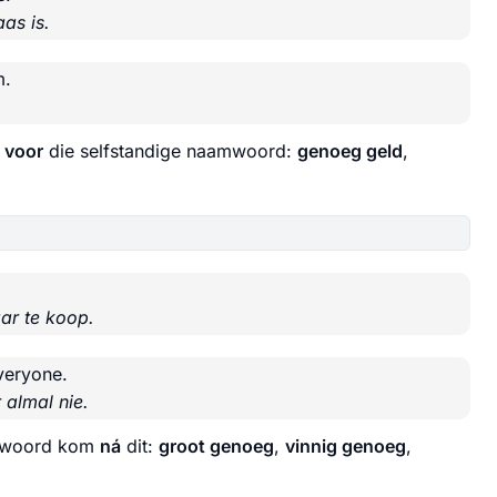
as is.
m.
m
voor
die selfstandige naamwoord:
genoeg geld
,
ar te koop.
veryone.
 almal nie.
bywoord kom
ná
dit:
groot genoeg
,
vinnig genoeg
,