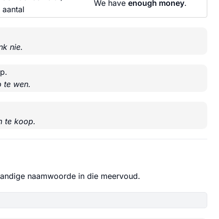
We have
enough money
.
aantal
nk nie.
p.
 te wen.
m te koop.
standige naamwoorde in die meervoud.