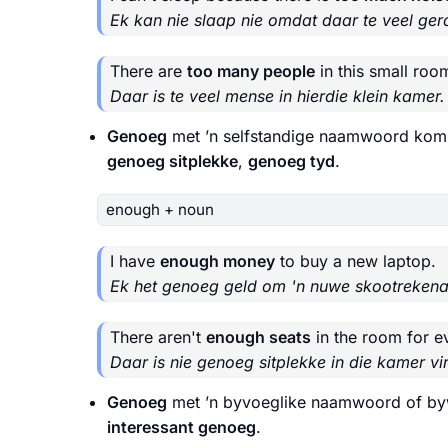
Ek kan nie slaap nie omdat daar te veel gera
There are
too many people
in this small roo
Daar is te veel mense in hierdie klein kamer.
Genoeg
met ’n selfstandige naamwoord ko
genoeg sitplekke
,
genoeg tyd
.
enough + noun
I have
enough money
to buy a new laptop.
Ek het genoeg geld om 'n nuwe skootrekena
There aren't
enough seats
in the room for e
Daar is nie genoeg sitplekke in die kamer vir
Genoeg
met ’n byvoeglike naamwoord of 
interessant genoeg
.