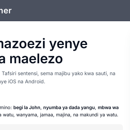
ner
mazoezi yenye
na maelezo
 Tafsiri sentensi, sema majibu yako kwa sauti, na
ye iOS na Android.
omino:
begi la John
,
nyumba ya dada yangu
,
mbwa wa
wa watu, wanyama, jamaa, majina, na makundi ya watu.