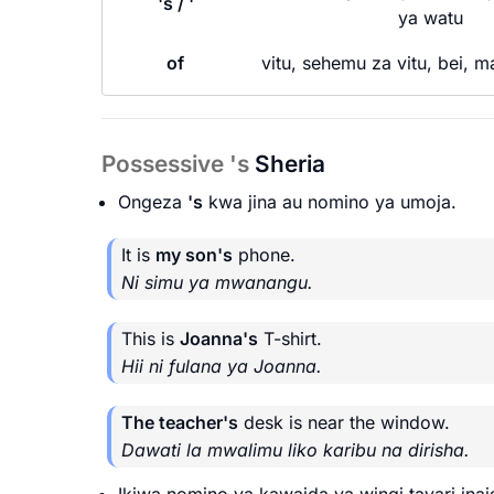
's / '
ya watu
of
vitu, sehemu za vitu, bei, m
Possessive 's
Sheria
Ongeza
's
kwa jina au nomino ya umoja.
It is
my son's
phone.
Ni simu ya mwanangu.
This is
Joanna's
T-shirt.
Hii ni fulana ya Joanna.
The teacher's
desk is near the window.
Dawati la mwalimu liko karibu na dirisha.