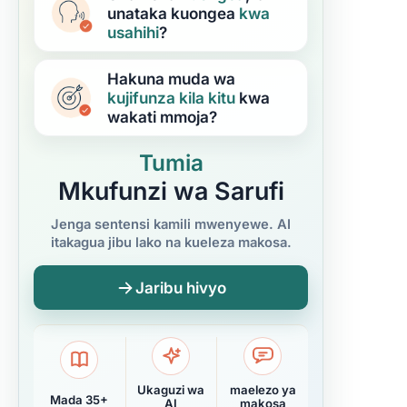
unataka kuongea
kwa
usahihi
?
Hakuna muda wa
kujifunza
kila kitu
kwa
wakati mmoja?
Tumia
Mkufunzi wa Sarufi
Jenga sentensi kamili mwenyewe. AI
itakagua jibu lako na kueleza makosa.
Jaribu hivyo
Ukaguzi wa
maelezo ya
Mada 35+
AI
makosa