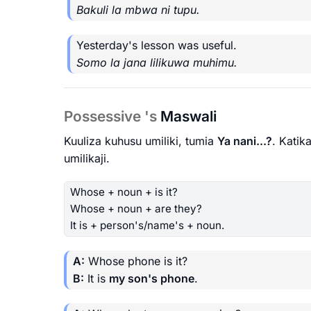
Bakuli la mbwa ni tupu.
Yesterday's lesson was useful.
Somo la jana lilikuwa muhimu.
Possessive 's
Maswali
Kuuliza kuhusu umiliki, tumia
Ya nani...?
. Katik
umilikaji.
Whose + noun + is it?
Whose + noun + are they?
It is + person's/name's + noun.
A:
Whose phone is it?
B:
It is
my son's phone
.