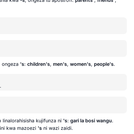
ishia kwa
-s
, ongeza tu apostrofi:
parents'
,
friends'
,
, ongeza
's
:
children's
,
men's
,
women's
,
people's
.
.
 linalorahisisha kujifunza ni
's
:
gari la bosi wangu
.
kini kwa mazoezi
's
ni wazi zaidi.