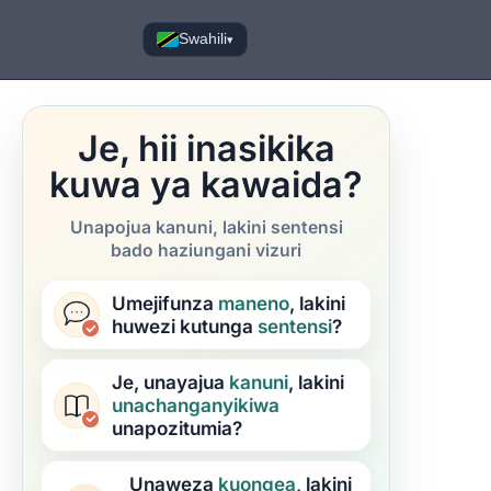
Swahili
▾
Je, hii inasikika
kuwa ya kawaida?
Unapojua kanuni, lakini sentensi
bado haziungani vizuri
Umejifunza
maneno
, lakini
huwezi kutunga
sentensi
?
Je, unayajua
kanuni
, lakini
unachanganyikiwa
unapozitumia?
Unaweza
kuongea
, lakini