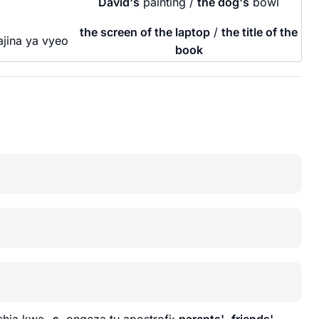
David's
painting /
the dog's
bowl
the screen of the laptop
/
the title of the
ajina ya vyeo
book