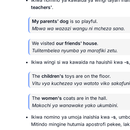
Ikiwa nomino ya kawaida ya wingi tayari ina
teachers'
.
My parents' dog
is so playful.
Mbwa wa wazazi wangu ni mcheza sana.
We visited
our friends' house
.
Tulitembelea nyumba ya marafiki zetu.
Ikiwa wingi si wa kawaida na hauishii kwa
-s
The
children's
toys are on the floor.
Vitu vya kuchezea vya watoto viko sakafuni
The
women's
coats are in the hall.
Makochi ya wanawake yako ukumbini.
Ikiwa nomino ya umoja inaishia kwa
-s
, umbo
Mitindo mingine hutumia apostrofi pekee, la