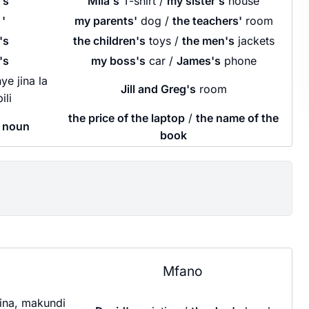
's
Mila's
T-shirt /
my sister's
house
'
my parents'
dog /
the teachers'
room
's
the children's
toys /
the men's
jackets
's
my boss's
car /
James's
phone
e jina la
Jill and Greg's
room
ili
the price of the laptop
/
the name of the
+ noun
book
Mfano
ina, makundi