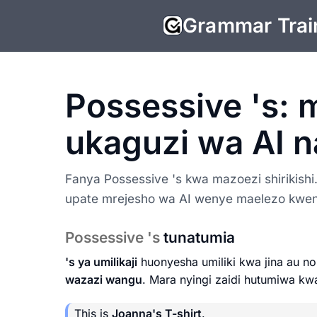
Grammar Trai
Possessive 's: 
ukaguzi wa AI 
Fanya Possessive 's kwa mazoezi shirikishi.
upate mrejesho wa AI wenye maelezo kwen
Possessive 's
tunatumia
's ya umilikaji
huonyesha umiliki kwa jina au n
wazazi wangu
. Mara nyingi zaidi hutumiwa k
This is
Joanna's T-shirt
.