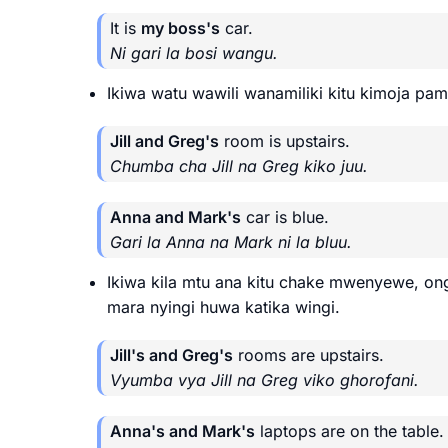
It is
my boss's
car.
Ni gari la bosi wangu.
Ikiwa watu wawili wanamiliki kitu kimoja pa
Jill and Greg's
room is upstairs.
Chumba cha Jill na Greg kiko juu.
Anna and Mark's
car is blue.
Gari la Anna na Mark ni la bluu.
Ikiwa kila mtu ana kitu chake mwenyewe, onge
mara nyingi huwa katika wingi.
Jill's and Greg's
rooms are upstairs.
Vyumba vya Jill na Greg viko ghorofani.
Anna's and Mark's
laptops are on the table.