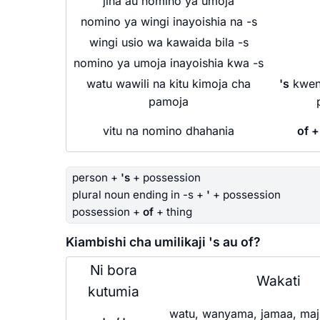
jina au nomino ya umoja
nomino ya wingi inayoishia na -s
wingi usio wa kawaida bila -s
nomino ya umoja inayoishia kwa -s
watu wawili na kitu kimoja cha
's
kweny
pamoja
p
vitu na nomino dhahania
of 
person +
's
+ possession
plural noun ending in -s +
'
+ possession
possession +
of
+ thing
Kiambishi cha umilikaji 's au of?
Ni bora
Wakati
kutumia
watu, wanyama, jamaa, maj