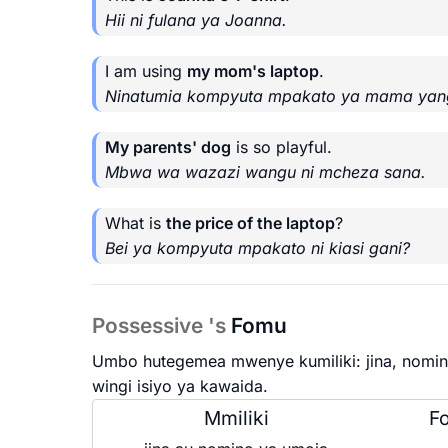
Hii ni fulana ya Joanna.
I am using
my mom's laptop
.
Ninatumia kompyuta mpakato ya mama yan
My parents' dog
is so playful.
Mbwa wa wazazi wangu ni mcheza sana.
What is
the price of the laptop
?
Bei ya kompyuta mpakato ni kiasi gani?
Possessive 's
Fomu
Umbo hutegemea mwenye kumiliki: jina, nomin
wingi isiyo ya kawaida.
Mmiliki
F