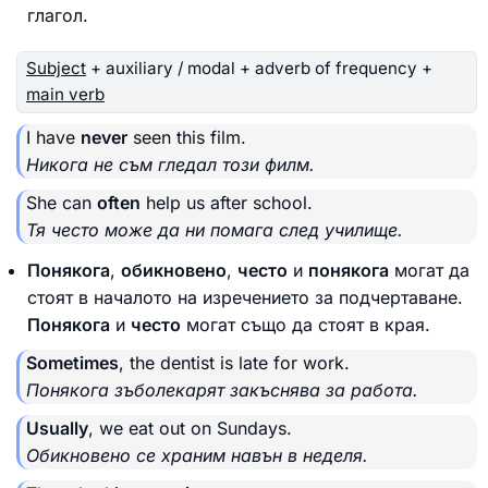
глагол.
Subject
+ auxiliary / modal + adverb of frequency +
main verb
I have
never
seen this film.
Никога не съм гледал този филм.
She can
often
help us after school.
Тя често може да ни помага след училище.
Понякога
,
обикновено
,
често
и
понякога
могат да
стоят в началото на изречението за подчертаване.
Понякога
и
често
могат също да стоят в края.
Sometimes
, the dentist is late for work.
Понякога зъболекарят закъснява за работа.
Usually
, we eat out on Sundays.
Обикновено се храним навън в неделя.