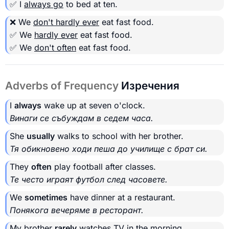
✅ I
always go
to bed at ten.
❌ We
don't hardly ever
eat fast food.
✅ We
hardly ever
eat fast food.
✅ We
don't often
eat fast food.
Adverbs of Frequency
Изречения
I
always
wake up at seven o'clock.
Винаги се събуждам в седем часа.
She
usually
walks to school with her brother.
Тя обикновено ходи пеша до училище с брат си.
They
often
play football after classes.
Те често играят футбол след часовете.
We
sometimes
have dinner at a restaurant.
Понякога вечеряме в ресторант.
My brother
rarely
watches TV in the morning.