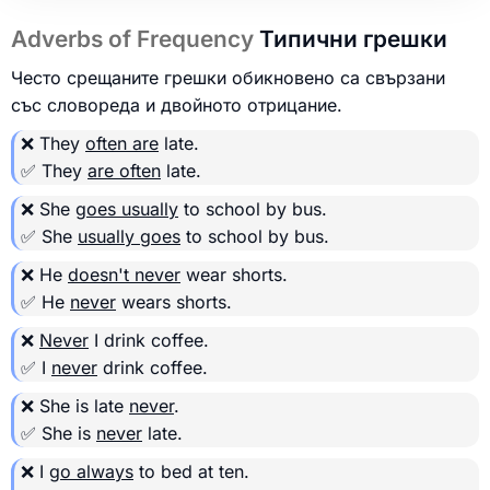
Adverbs of Frequency
Типични грешки
Често срещаните грешки обикновено са свързани
със словореда и двойното отрицание.
❌ They
often are
late.
✅ They
are often
late.
❌ She
goes usually
to school by bus.
✅ She
usually goes
to school by bus.
❌ He
doesn't never
wear shorts.
✅ He
never
wears shorts.
❌
Never
I drink coffee.
✅ I
never
drink coffee.
❌ She is late
never
.
✅ She is
never
late.
❌ I
go always
to bed at ten.