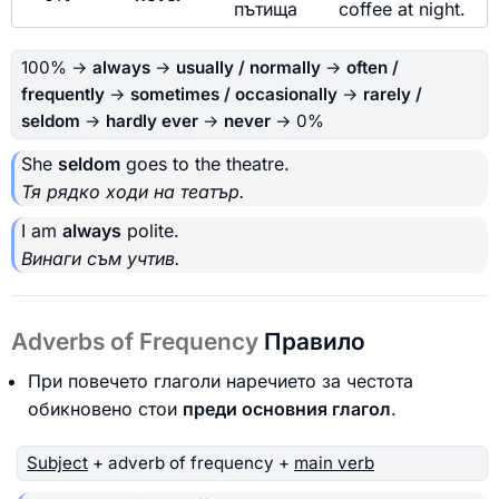
пътища
coffee at night.
100% →
always
→
usually / normally
→
often /
frequently
→
sometimes / occasionally
→
rarely /
seldom
→
hardly ever
→
never
→ 0%
She
seldom
goes to the theatre.
Тя рядко ходи на театър.
I am
always
polite.
Винаги съм учтив.
Adverbs of Frequency
Правило
При повечето глаголи наречието за честота
обикновено стои
преди основния глагол
.
Subject
+ adverb of frequency +
main verb