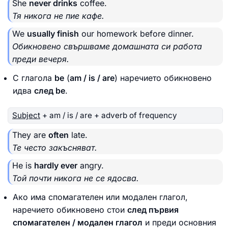
She
never drinks
coffee.
Тя никога не пие кафе.
We
usually finish
our homework before dinner.
Обикновено свършваме домашната си работа
преди вечеря.
С глагола
be
(
am / is / are
) наречието обикновено
идва
след be
.
Subject
+ am / is / are + adverb of frequency
They are
often
late.
Те често закъсняват.
He is
hardly ever
angry.
Той почти никога не се ядосва.
Ако има спомагателен или модален глагол,
наречието обикновено стои
след първия
спомагателен / модален глагол
и преди основния