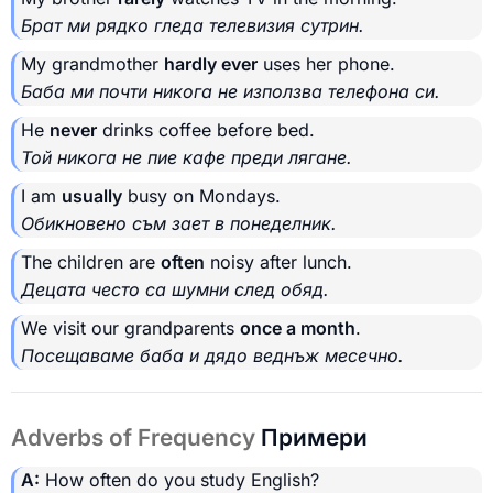
Брат ми рядко гледа телевизия сутрин.
My grandmother
hardly ever
uses her phone.
Баба ми почти никога не използва телефона си.
He
never
drinks coffee before bed.
Той никога не пие кафе преди лягане.
I am
usually
busy on Mondays.
Обикновено съм зает в понеделник.
The children are
often
noisy after lunch.
Децата често са шумни след обяд.
We visit our grandparents
once a month
.
Посещаваме баба и дядо веднъж месечно.
Adverbs of Frequency
Примери
A:
How often do you study English?