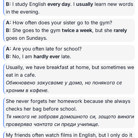
B:
I study English
every day
. I
usually
learn new words
in the evening.
A:
How often does your sister go to the gym?
B:
She goes to the gym
twice a week
, but she
rarely
goes on Sundays.
A:
Are you often late for school?
B:
No, I am
hardly ever
late.
Usually, we have breakfast at home, but sometimes we
eat in a cafe.
Обикновено закусваме у дома, но понякога се
храним в кафене.
She never forgets her homework because she always
checks her bag before school.
Тя никога не забравя домашното си, защото винаги
проверява чантата си преди училище.
My friends often watch films in English, but I only do it