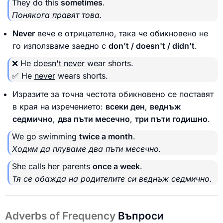
They do this
sometimes
.
Понякога правят това.
Never
вече е отрицателно, така че обикновено не
го използваме заедно с
don't / doesn't / didn't
.
❌ He
doesn't never
wear shorts.
✅ He
never
wears shorts.
Изразите за точна честота обикновено се поставят
в края на изречението:
всеки ден
,
веднъж
седмично
,
два пъти месечно
,
три пъти годишно
.
We go swimming
twice a month
.
Ходим да плуваме два пъти месечно.
She calls her parents
once a week
.
Тя се обажда на родителите си веднъж седмично.
Adverbs of Frequency
Въпроси