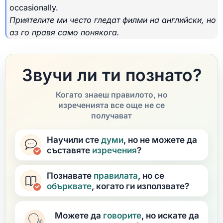
occasionally.
Приятелите ми често гледат филми на английски, но
аз го правя само понякога.
Звучи ли ти познато?
Когато знаеш правилото, но
изреченията все още не се
получават
Научили сте
думи
, но не можете да
съставяте
изречения
?
Познавате
правилата
, но се
обърквате
, когато ги използвате?
Можете да
говорите
, но искате да