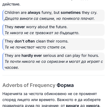
действие.
Children are
always
funny, but
sometimes
they cry.
Децата винаги са смешни, но понякога плачат.
They
never
worry about the future.
Те никога не се тревожат за бъдещето.
They
don't often
clean their rooms.
Те не почистват често стаите си.
They are
hardly ever
serious and can play for hours.
Те почти никога не са сериозни и могат да играят с
часове.
Adverbs of Frequency
Форма
Наречията за честота обикновено не се променят
според лицето или времето. Важното е да изберете
правилната дума по значение: от
винаги
до
никога
.