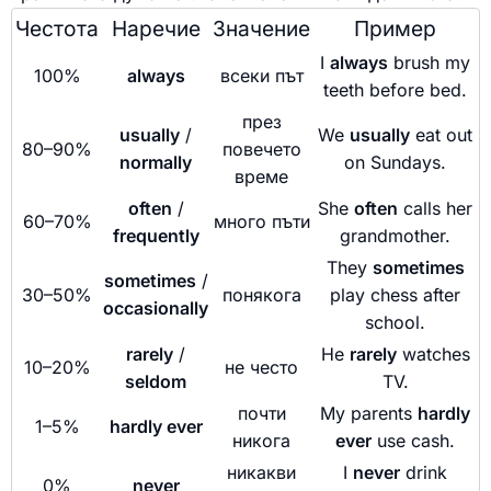
Честота
Наречие
Значение
Пример
I
always
brush my
100%
always
всеки път
teeth before bed.
през
usually
/
We
usually
eat out
80–90%
повечето
normally
on Sundays.
време
often
/
She
often
calls her
60–70%
много пъти
frequently
grandmother.
They
sometimes
sometimes
/
30–50%
понякога
play chess after
occasionally
school.
rarely
/
He
rarely
watches
10–20%
не често
seldom
TV.
почти
My parents
hardly
1–5%
hardly ever
никога
ever
use cash.
никакви
I
never
drink
0%
never