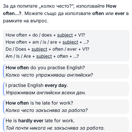
За да попитате „колко често?“, използвайте
How
often...?
. Можете също да използвате
often
или
ever
в
рамките на въпрос.
How often + do / does +
subject
+ V1?
How often + am / is / are +
subject
+ ...?
Do / Does +
subject
+ often / ever + V1?
Am / Is / Are +
subject
+ often + ...?
How often
do you practise English?
Колко често упражняваш английски?
I practise English
every day
.
Упражнявам английски всеки ден.
How often
is he late for work?
Колко често закъснява за работа?
He is
hardly ever
late for work.
Той почти никога не закъснява за работа.