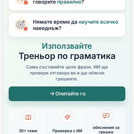
говорите
правилно
?
Нямате време да
научите
всичко
наведнъж?
Използвайте
Треньор по граматика
Сами съставяйте цели фрази. ИИ ще
провери отговора ви и ще обясни
грешките.
Опитайте го
обяснения за
35+ теми
Проверка с ИИ
грешки