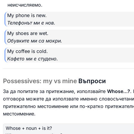
неисчисляемо.
My phone is new.
Телефонът ми е нов.
My shoes are wet.
Обувките ми са мокри.
My coffee is cold.
Кафето ми е студено.
Possessives: my vs mine
Въпроси
За да попитате за притежание, използвайте
Whose...?
.
отговора можете да използвате именно словосъчетани
притежателно местоимение или по-кратко притежател
местоимение.
Whose + noun + is it?