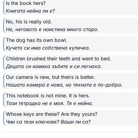
Is the book hers?
Книгата нейна ли е?
No, his is really old.
Не, неговото е наистина много старо.
The dog has its own bowl.
Кучето си има собствена купичка.
Children brushed their teeth and went to bed.
Децата си измиха зъбите и си легнаха.
Our camera is new, but theirs is better.
Нашата камера е нова, но тяхната е по-добра.
This notebook is not mine. It is hers.
Тази тетрадка не е моя. Тя е нейна.
Whose keys are these? Are they yours?
Чии са тези ключове? Ваши ли са?