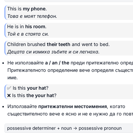
This is
my phone
.
Това е моят телефон.
He is in
his room
.
Той е в стаята си.
Children brushed
their teeth
and went to bed.
Децата си измиха зъбите и си легнаха.
Не използвайте
a / an / the
преди притежателно опре
Притежателното определение вече определя същест
име.
✅ Is this
your hat
?
❌ Is this
the your hat
?
Използвайте
притежателни местоимения
, когато
съществителното вече е ясно и не е нужно да го пов
possessive determiner + noun → possessive pronoun