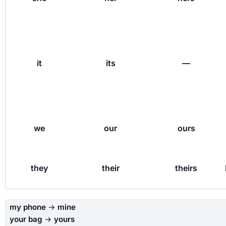
it
its
—
we
our
ours
they
their
theirs
my phone
→
mine
your bag
→
yours