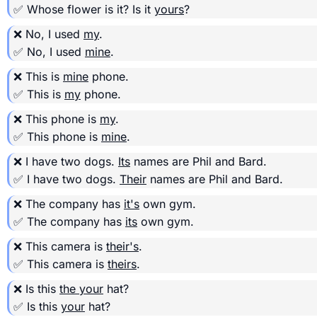
✅ Whose flower is it? Is it
yours
?
❌ No, I used
my
.
✅ No, I used
mine
.
❌ This is
mine
phone.
✅ This is
my
phone.
❌ This phone is
my
.
✅ This phone is
mine
.
❌ I have two dogs.
Its
names are Phil and Bard.
✅ I have two dogs.
Their
names are Phil and Bard.
❌ The company has
it's
own gym.
✅ The company has
its
own gym.
❌ This camera is
their's
.
✅ This camera is
theirs
.
❌ Is this
the your
hat?
✅ Is this
your
hat?