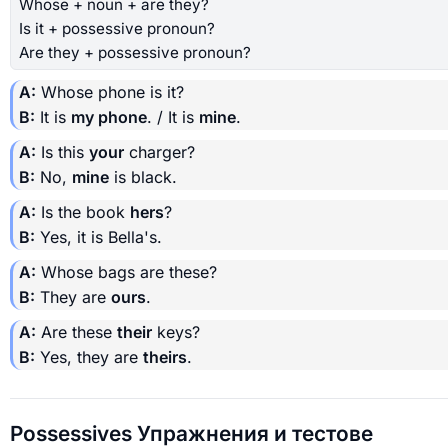
Whose + noun + are they?
Is it + possessive pronoun?
Are they + possessive pronoun?
A:
Whose phone is it?
B:
It is
my phone
. / It is
mine
.
A:
Is this
your
charger?
B:
No,
mine
is black.
A:
Is the book
hers
?
B:
Yes, it is Bella's.
A:
Whose bags are these?
B:
They are
ours
.
A:
Are these
their
keys?
B:
Yes, they are
theirs
.
Possessives Упражнения и тестове