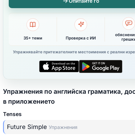
Опитайте го
обяснени
35+ теми
Проверка с ИИ
грешк
Упражнявайте притежателните местоимения с реални изре
Упражнения по английска граматика, до
в приложението
Tenses
Future Simple
Упражнения