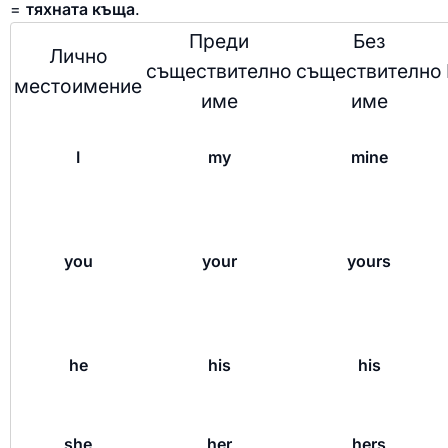
=
тяхната къща
.
Преди
Без
Лично
съществително
съществително
местоимение
име
име
I
my
mine
you
your
yours
he
his
his
she
her
hers