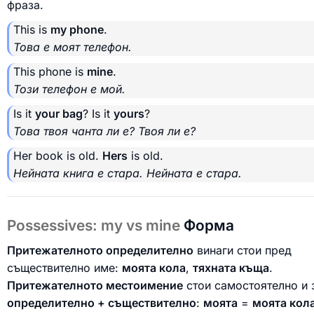
фраза.
This is
my phone
.
Това е моят телефон.
This phone is
mine
.
Този телефон е мой.
Is it
your bag
? Is it
yours
?
Това твоя чанта ли е? Твоя ли е?
Her book is old.
Hers
is old.
Нейната книга е стара. Нейната е стара.
Possessives: my vs mine
Форма
Притежателното определително
винаги стои пред
съществително име:
моята кола
,
тяхната къща
.
Притежателното местоимение
стои самостоятелно и 
определително + съществително
:
моята
=
моята кол