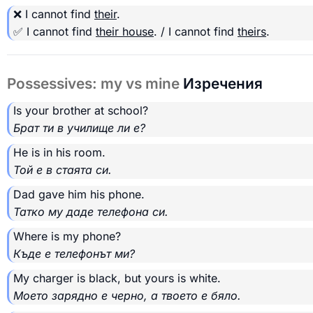
❌ I cannot find
their
.
✅ I cannot find
their house
. / I cannot find
theirs
.
Possessives: my vs mine
Изречения
Is your brother at school?
Брат ти в училище ли е?
He is in his room.
Той е в стаята си.
Dad gave him his phone.
Татко му даде телефона си.
Where is my phone?
Къде е телефонът ми?
My charger is black, but yours is white.
Моето зарядно е черно, а твоето е бяло.