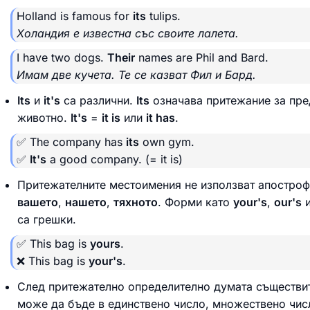
Holland is famous for
its
tulips.
Холандия е известна със своите лалета.
I have two dogs.
Their
names are Phil and Bard.
Имам две кучета. Те се казват Фил и Бард.
Its
и
it's
са различни.
Its
означава притежание за пре
животно.
It's
=
it is
или
it has
.
✅ The company has
its
own gym.
✅
It's
a good company.
(= it is)
Притежателните местоимения не използват апостроф
вашето
,
нашето
,
тяхното
. Форми като
your's
,
our's
са грешки.
✅ This bag is
yours
.
❌ This bag is
your's
.
След притежателно определително думата съществи
може да бъде в единствено число, множествено чис