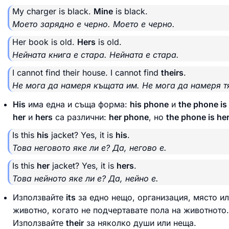
My charger is black.
Mine
is black.
Моето зарядно е черно. Моето е черно.
Her book is old.
Hers
is old.
Нейната книга е стара. Нейната е стара.
I cannot find their house. I cannot find
theirs
.
Не мога да намеря къщата им. Не мога да намеря т
His
има една и съща форма:
his phone
и
the phone is
her
и
hers
са различни:
her phone
, но
the phone is he
Is this
his
jacket? Yes, it is
his
.
Това неговото яке ли е? Да, негово е.
Is this
her
jacket? Yes, it is
hers
.
Това нейното яке ли е? Да, нейно е.
Използвайте
its
за едно нещо, организация, място и
животно, когато не подчертавате пола на животното.
Използвайте
their
за няколко души или неща.