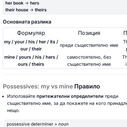
her book
→
hers
their house
→
theirs
Основната разлика
Формуляр
Позиция
П
my / your / his / her / its /
T
преди съществително име
our / their
mine / yours / his / hers /
самостоятелно, без
Th
ours / theirs
съществително име
Possessives: my vs mine
Правило
Използвайте
притежателни определители
преди
съществително име, за да покажете на кого принад
нещо.
possessive determiner + noun