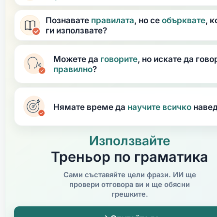
Познавате
правилата
, но се
обърквате
, 
ги използвате?
Можете да
говорите
, но искате да гово
правилно
?
Нямате време да
научите
всичко
наве
Използвайте
Треньор по граматика
Сами съставяйте цели фрази. ИИ ще
провери отговора ви и ще обясни
грешките.