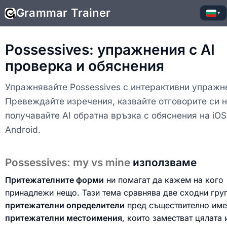
Grammar Trainer
▾
Possessives: упражнения с AI
проверка и обяснения
Упражнявайте Possessives с интерактивни упражн
Превеждайте изречения, казвайте отговорите си н
получавайте AI обратна връзка с обяснения на iOS
Android.
Possessives: my vs mine
използваме
Притежателните форми
ни помагат да кажем на кого
принадлежи нещо. Тази тема сравнява две сходни груп
притежателни определители
пред съществително име
притежателни местоимения
, които заместват цялата