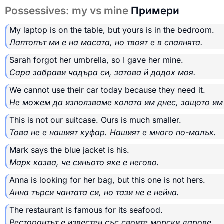
Possessives: my vs mine
Примери
My laptop is on the table, but yours is in the bedroom.
Лаптопът ми е на масата, но твоят е в спалнята.
Sarah forgot her umbrella, so I gave her mine.
Сара забрави чадъра си, затова й дадох моя.
We cannot use their car today because they need it.
Не можем да използваме колата им днес, защото им
This is not our suitcase. Ours is much smaller.
Това не е нашият куфар. Нашият е много по-малък.
Mark says the blue jacket is his.
Марк казва, че синьото яке е негово.
Anna is looking for her bag, but this one is not hers.
Анна търси чантата си, но тази не е нейна.
The restaurant is famous for its seafood.
Ресторантът е известен със своите морски дарове.