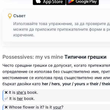
Съвет
Използвайте това упражнение, за да проверите д
можете да приложите притежателните форми в р
изречение.
Possessives: my vs mine
Типични грешки
Често срещани грешки се допускат, когато притежате
определение се използва без съществително име, при
местоимение се използва пред съществително име или
бъркат двойки като
her / hers
,
your / yours
и
their / thei
❌ It is
she's
book.
✅ It is
her
book.
❌ Whose flower is it? Is it
your
?