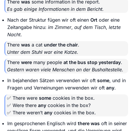
There
was
some information in the report.
Es gab einige Informationen in dem Bericht.
Nach der Struktur fügen wir oft einen
Ort
oder eine
Zeitangabe hinzu:
im Zimmer
,
auf dem Tisch
,
letzte
Nacht
.
There
was
a cat
under the chair
.
Unter dem Stuhl war eine Katze.
There
were
many people
at the bus stop yesterday
.
Gestern waren viele Menschen an der Bushaltestelle.
In bejahenden Sätzen verwenden wir oft
some
, und in
Fragen und Verneinungen verwenden wir oft
any
.
✅ There were
some
cookies in the box.
✅ Were there
any
cookies in the box?
✅ There weren’t
any
cookies in the box.
Im gesprochenen Englisch wird
there was
oft in seiner
regulären Form verwendet, und die Verneinung wird