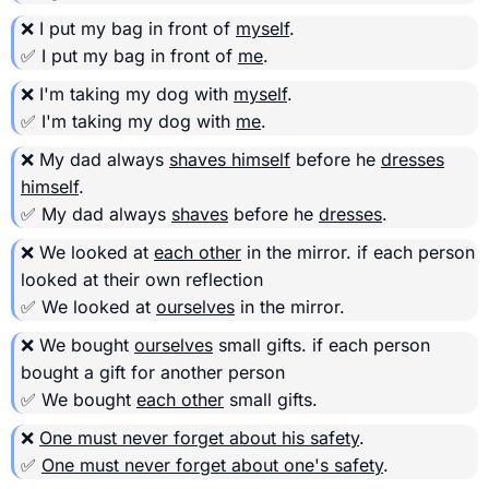
❌ I put my bag in front of
myself
.
✅ I put my bag in front of
me
.
❌ I'm taking my dog with
myself
.
✅ I'm taking my dog with
me
.
❌ My dad always
shaves himself
before he
dresses
himself
.
✅ My dad always
shaves
before he
dresses
.
❌ We looked at
each other
in the mirror.
if each person
looked at their own reflection
✅ We looked at
ourselves
in the mirror.
❌ We bought
ourselves
small gifts.
if each person
bought a gift for another person
✅ We bought
each other
small gifts.
❌
One must never forget about his safety
.
✅
One must never forget about one's safety
.