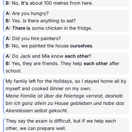
B:
No,
it's
about 100 metres from here.
A:
Are you hungry?
B:
Yes. Is there anything to eat?
A:
There is
some chicken in the fridge.
A:
Did you hire painters?
B:
No, we painted the house
ourselves
.
A:
Do Jack and Mia know
each other
?
B:
Yes, they are friends. They help
each other
after
school.
My family left for the holidays, so I stayed home all by
myself and cooked dinner on my own.
Meine Familie ist über die Feiertage verreist, deshalb
bin ich ganz allein zu Hause geblieben und habe das
Abendessen selbst gekocht.
They say the exam is difficult, but if we help each
other, we can prepare well.