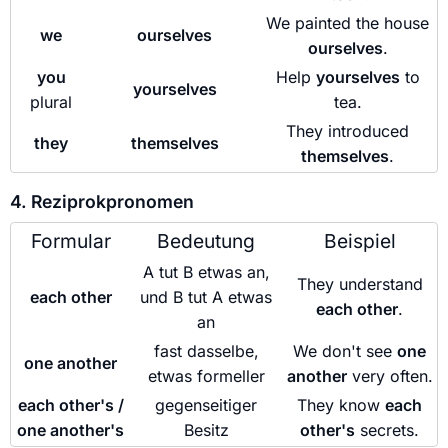
We painted the house
we
ourselves
ourselves
.
you
Help
yourselves
to
yourselves
plural
tea.
They introduced
they
themselves
themselves
.
4. Reziprokpronomen
Formular
Bedeutung
Beispiel
A tut B etwas an,
They understand
each other
und B tut A etwas
each other
.
an
fast dasselbe,
We don't see
one
one another
etwas formeller
another
very often.
each other's /
gegenseitiger
They know
each
one another's
Besitz
other's
secrets.