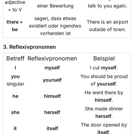
adjective
einer Bewertung
talk to you again.
+ to V
sagen, dass etwas
there +
There is an airport
existiert oder irgendwo
be
outside of town.
vorhanden ist
3. Reflexivpronomen
Betreff
Reflexivpronomen
Beispiel
I
myself
I cut
myself
.
you
You should be proud
yourself
singular
of
yourself
.
He went there by
he
himself
himself
.
She made dinner
she
herself
herself
.
The door opened by
it
itself
itself
.