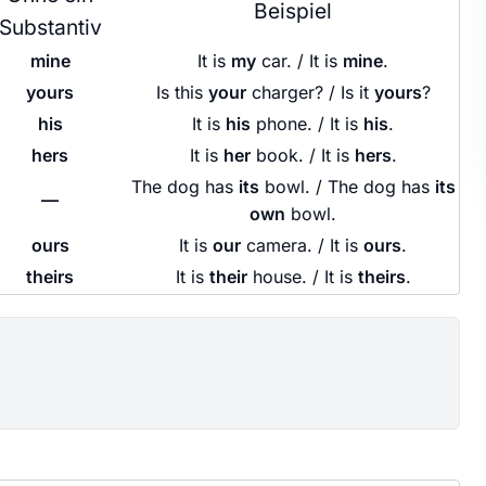
Beispiel
Substantiv
mine
It is
my
car. / It is
mine
.
yours
Is this
your
charger? / Is it
yours
?
his
It is
his
phone. / It is
his
.
hers
It is
her
book. / It is
hers
.
The dog has
its
bowl. / The dog has
its
—
own
bowl.
ours
It is
our
camera. / It is
ours
.
theirs
It is
their
house. / It is
theirs
.