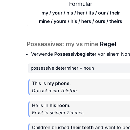
Formular
my / your / his / her / its / our / their
mine / yours / his / hers / ours / theirs
Possessives: my vs mine
Regel
Verwende
Possessivbegleiter
vor einem Nom
possessive determiner + noun
This is
my phone
.
Das ist mein Telefon.
He is in
his room
.
Er ist in seinem Zimmer.
Children brushed
their teeth
and went to bed