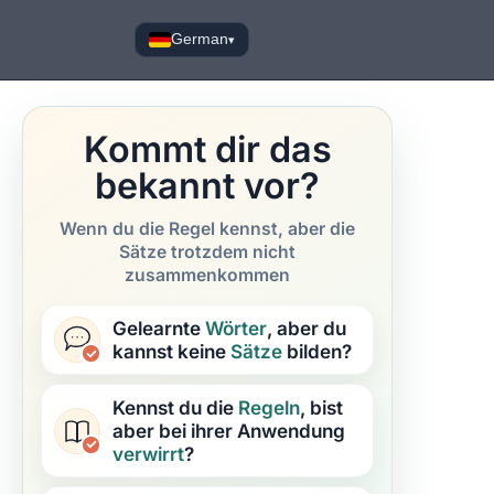
German
▾
Kommt dir das
bekannt vor?
Wenn du die Regel kennst, aber die
Sätze trotzdem nicht
zusammenkommen
Gelearnte
Wörter
, aber du
kannst keine
Sätze
bilden?
Kennst du die
Regeln
, bist
aber bei ihrer Anwendung
verwirrt
?