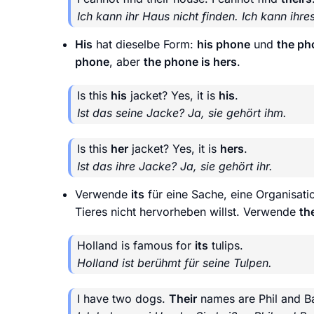
Ich kann ihr Haus nicht finden. Ich kann ihres
His
hat dieselbe Form:
his phone
und
the ph
phone
, aber
the phone is hers
.
Is this
his
jacket? Yes, it is
his
.
Ist das seine Jacke? Ja, sie gehört ihm.
Is this
her
jacket? Yes, it is
hers
.
Ist das ihre Jacke? Ja, sie gehört ihr.
Verwende
its
für eine Sache, eine Organisati
Tieres nicht hervorheben willst. Verwende
the
Holland is famous for
its
tulips.
Holland ist berühmt für seine Tulpen.
I have two dogs.
Their
names are Phil and B