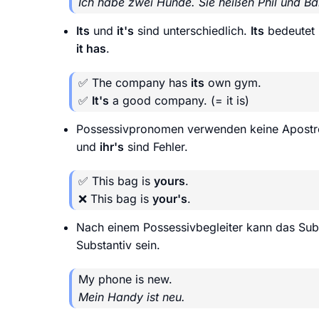
Ich habe zwei Hunde. Sie heißen Phil und Ba
Its
und
it's
sind unterschiedlich.
Its
bedeutet 
it has
.
✅ The company has
its
own gym.
✅
It's
a good company.
(= it is)
Possessivpronomen verwenden keine Apost
und
ihr's
sind Fehler.
✅ This bag is
yours
.
❌ This bag is
your's
.
Nach einem Possessivbegleiter kann das Subst
Substantiv sein.
My phone is new.
Mein Handy ist neu.