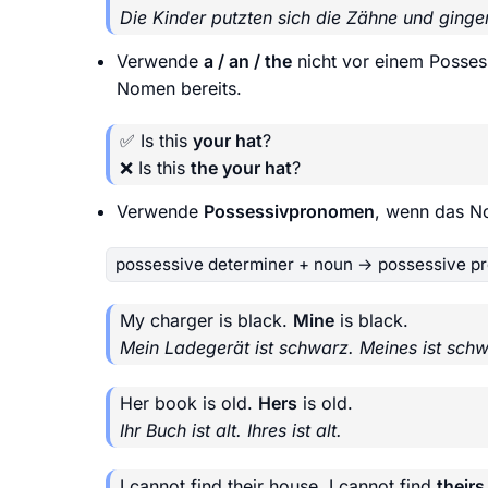
Die Kinder putzten sich die Zähne und gingen
Verwende
a / an / the
nicht vor einem Possess
Nomen bereits.
✅ Is this
your hat
?
❌ Is this
the your hat
?
Verwende
Possessivpronomen
, wenn das No
possessive determiner + noun → possessive p
My charger is black.
Mine
is black.
Mein Ladegerät ist schwarz. Meines ist schw
Her book is old.
Hers
is old.
Ihr Buch ist alt. Ihres ist alt.
I cannot find their house. I cannot find
theirs