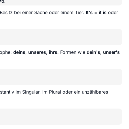
rd.
Besitz bei einer Sache oder einem Tier.
It's
=
it is
oder
rophe:
deins
,
unseres
,
ihrs
. Formen wie
dein's
,
unser's
antiv im Singular, im Plural oder ein unzählbares